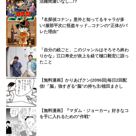
活躍間違いなし...!?
『名探偵コナン』意外と知ってるキャラが多
い!服部平次に怪盗キッド...コナンの“正体がバ
レた理由”
「自分の絵ごと、このジャンルはそろそろ終わ
りかな」江口寿史が炎上を経て樋口毅宏に語っ
たこと
【無料漫画】かりあげクン(2096回)毎日2回配
信!「脳」強すぎる“脳”の持ち主/植田まさし
【無料漫画】『マダム・ジョーカー』好きなコ
を手に入れるための“作戦”