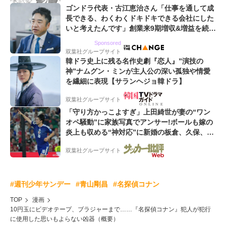
ゴンドラ代表・古江恵治さん「仕事を通して成
長できる、わくわくドキドキできる会社にした
いと考えたんです」創業来9期増収&増益を続け
るWebマーケティング会社のアイデンティティ
Sponsored
双葉社グループサイト
韓ドラ史上に残る名作史劇『恋人』”演技の
神”ナムグン・ミンが主人公の深い孤独や情愛
を繊細に表現【サランヘジョ韓ドラ】
双葉社グループサイト
「守り方かっこよすぎ」上田綺世が妻の“ワン
オペ騒動”に家族写真でアンサー!ボールも嫁の
炎上も収める“神対応”に新婚の板倉、久保、長
友夫妻も続々エール!
双葉社グループサイト
#週刊少年サンデー
#青山剛昌
#名探偵コナン
TOP
漫画
10円玉にビデオテープ、ブラジャーまで……『名探偵コナン』犯人が犯行
に使用した思いもよらない凶器（概要）