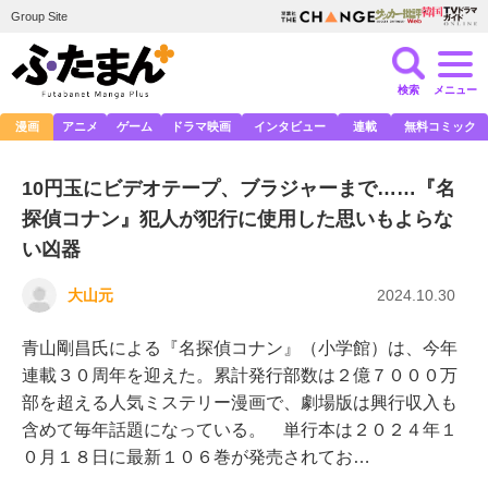
Group Site
検索
メニュー
漫画
アニメ
ゲーム
ドラマ映画
インタビュー
連載
無料コミック
10円玉にビデオテープ、ブラジャーまで……『名
探偵コナン』犯人が犯行に使用した思いもよらな
い凶器
大山元
2024.10.30
青山剛昌氏による『名探偵コナン』（小学館）は、今年
連載３０周年を迎えた。累計発行部数は２億７０００万
部を超える人気ミステリー漫画で、劇場版は興行収入も
含めて毎年話題になっている。 単行本は２０２４年１
０月１８日に最新１０６巻が発売されてお…