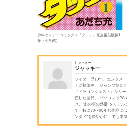
少年サンデーコミックス『タッチ』完全復刻版第1
巻（小学館）
じゃっきー
ジャッキー
ライター歴10年。エンタメ
トに執筆中。 ジャンプ黄金
『ドラゴンクエスト』シリー
狂した世代。 パソコンはPC
け、"あの頃の熱量"をリア
で、特に70〜90年代作品に
ンタメ"を緩やかに、でも本