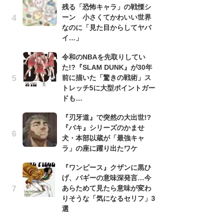
残る「恐怖キャラ」の戦慄シ
『
ーン 小さくてかわいい世界
残
なのに「見た目からしてヤバ
ー
イ…」
な
イ
令和のNBAを先取りしてい
た!?『SLAM DUNK』が30年
『
前に描いた「驚きの戦術」ス
に
トレッチ5に大型ポイントガー
も
ドも…
を
役
『刃牙道』で突然の大出世!?
『バキ』シリーズのかませ
ア
犬・本部以蔵が「最強キャ
ー
ラ」の座に躍り出たワケ
場
ァ
『ワンピース』クザンに黒ひ
げ、バギーの意味深発言…今
努
あらためて見たら意味が変わ
ジ
りそうな「気になるセリフ」3
鬼
選
の