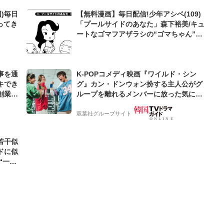
)毎日
【無料漫画】毎日配信!少年アシベ(109)
ってき
「プールサイドのあなた」森下裕美/キュ
ートなゴマフアザラシの“ゴマちゃん”を
めぐる名作ギャグ4コマ
事を通
K-POPコメディ映画『ワイルド・シン
キでき
グ』カン・ドンウォン扮する主人公がグ
創業来
ループを離れるメンバーに放った気にな
ケティン
るひとこと【韓流談義fromソウル】
双葉社グループサイト
若干似
ドに似
“一人
元気を