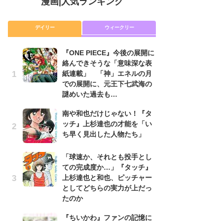
漫画
|
人気ランキング
デイリー
ウィークリー
『ONE PIECE』今後の展開に
舞
絡んできそうな「意味深な表
編
紙連載」 「神」エネルの月
禁
での展開に、元王下七武海の
「
謎めいた過去も…
連
南や和也だけじゃない！『タ
令
ッチ』上杉達也の才能を「い
た!
ち早く見出した人物たち」
前
ト
ド
「球速か、それとも投手とし
ての完成度か…」『タッチ』
『O
上杉達也と和也、ピッチャー
絡
としてどちらの実力が上だっ
紙
たのか
で
謎
『ちいかわ』ファンの記憶に