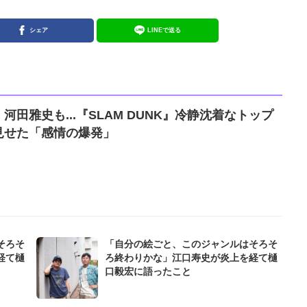
シェア
LINEで送る
田雅史も...『SLAM DUNK』冷静沈着なトップ
見せた「感情の爆発」
そろそ
「自分の絵ごと、このジャンルはそろそ
経て樋
ろ終わりかな」江口寿史が炎上を経て樋
口毅宏に語ったこと