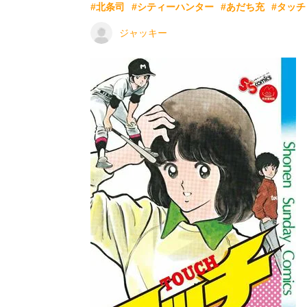
#北条司
#シティーハンター
#あだち充
#タッチ
ジャッキー