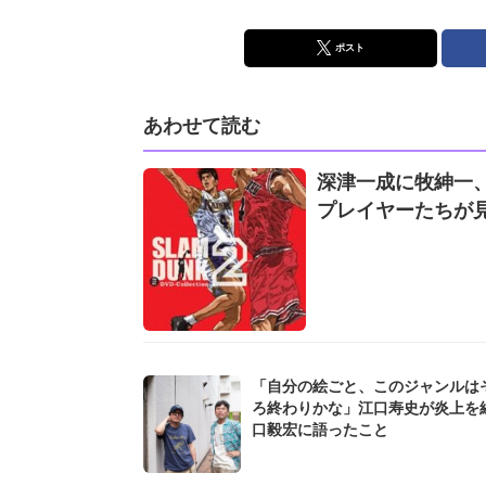
ポスト
あわせて読む
深津一成に牧紳一、河
プレイヤーたちが
「自分の絵ごと、このジャンルは
ろ終わりかな」江口寿史が炎上を
口毅宏に語ったこと