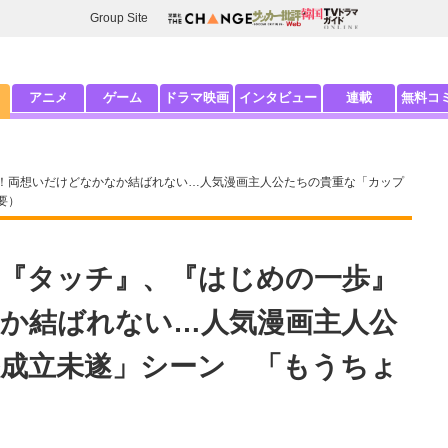
Group Site
アニメ
ゲーム
ドラマ映画
インタビュー
連載
無料コ
！両想いだけどなかなか結ばれない…人気漫画主人公たちの貴重な「カップ
要）
『タッチ』、『はじめの一歩』
か結ばれない…人気漫画主人公
成立未遂」シーン 「もうちょ