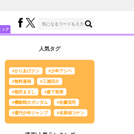
ミック
人気タグ
#かりあげクン
#少年アシベ
#無料漫画
#三浦涼介
#植田まさし
#森下裕美
#機動戦士ガンダム
#佐藤流司
#週刊少年ジャンプ
#名探偵コナン