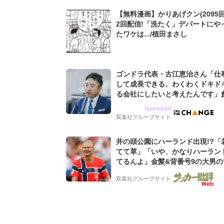
【無料漫画】かりあげクン(2095回
2回配信!「洗たく」デパートにや
たワケは.../植田まさし
ゴンドラ代表・古江恵治さん「仕
して成長できる、わくわくドキド
る会社にしたいと考えたんです」
9期増収&増益を続けるWebマー
Sponsored
グ会社のアイデンティティ
双葉社グループサイト
井の頭公園にハーランド出現!?「
てて草」「いや、かなりハーラン
てるんよ」金髪&背番号9の大男の
バイキング・ロー”映像が話題!「
双葉社グループサイト
もらった」