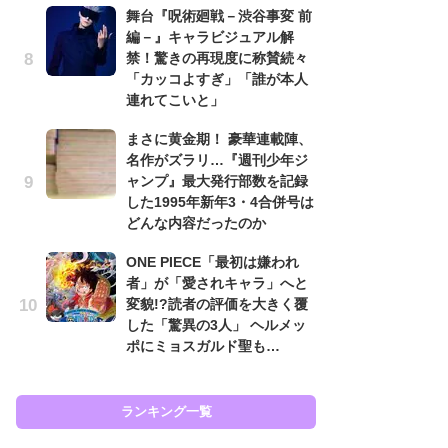
舞台『呪術廻戦－渋谷事変 前
南
編－』キャラビジュアル解
ッ
禁！驚きの再現度に称賛続々
ち
「カッコよすぎ」「誰が本人
連れてこいと」
怖
まさに黄金期！ 豪華連載陣、
代
名作がズラリ…『週刊少年ジ
加
ャンプ』最大発行部数を記録
思
した1995年新年3・4合併号は
原
どんな内容だったのか
闘
ONE PIECE「最初は嫌われ
ア
者」が「愛されキャラ」へと
の
変貌!?読者の評価を大きく覆
した「驚異の3人」 ヘルメッ
ポにミョスガルド聖も…
ラン
ランキング一覧