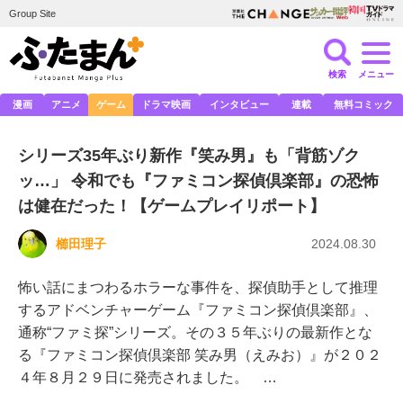
Group Site
検索
メニュー
漫画
アニメ
ゲーム
ドラマ映画
インタビュー
連載
無料コミック
シリーズ35年ぶり新作『笑み男』も「背筋ゾク
ッ…」 令和でも『ファミコン探偵倶楽部』の恐怖
は健在だった！【ゲームプレイリポート】
櫛田理子
2024.08.30
怖い話にまつわるホラーな事件を、探偵助手として推理
するアドベンチャーゲーム『ファミコン探偵倶楽部』、
通称“ファミ探”シリーズ。その３５年ぶりの最新作とな
る『ファミコン探偵倶楽部 笑み男（えみお）』が２０２
４年８月２９日に発売されました。 …