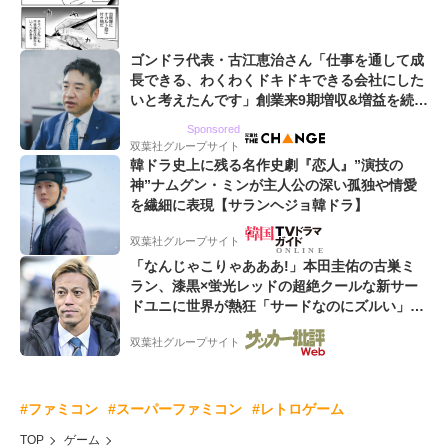
ゴンドラ代表・古江恵治さん「仕事を通して成
長できる、わくわくドキドキできる会社にした
いと考えたんです」創業来9期増収&増益を続け
るWebマーケティング会社のアイデンティティ
Sponsored
双葉社グループサイト
韓ドラ史上に残る名作史劇『恋人』”演技の
神”ナムグン・ミンが主人公の深い孤独や情愛
を繊細に表現【サランヘジョ韓ドラ】
双葉社グループサイト
「なんじゃこりゃあああ!」本田圭佑の古巣ミ
ラン、漆黒×蛍光レッドの超絶クールな新サー
ドユニに世界が熱狂「サードなのにズルい」
「こりゃかっけえわ」
双葉社グループサイト
#ファミコン
#スーパーファミコン
#レトロゲーム
TOP
ゲーム