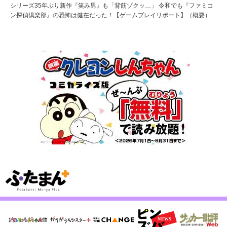
シリーズ35年ぶり新作『笑み男』も「背筋ゾクッ…」 令和でも『ファミコ
ン探偵倶楽部』の恐怖は健在だった！【ゲームプレイリポート】（概要）