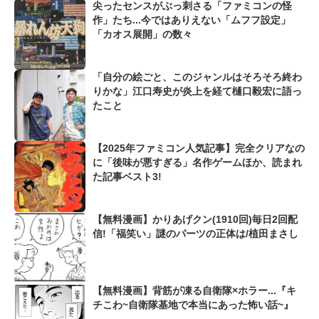
尖ったセンスがぶっ刺さる「ファミコンの怪
作」たち...今ではありえない「ムフフ設定」
「カオス展開」の数々
「自分の絵ごと、このジャンルはそろそろ終わ
りかな」江口寿史が炎上を経て樋口毅宏に語っ
たこと
【2025年ファミコン人気記事】完全クリアなの
に「後味が悪すぎる」名作ゲームほか、読まれ
た記事ベスト3!
【無料漫画】かりあげクン(1910回)毎日2回配
信!「福笑い」謎のパーツの正体は/植田まさし
【無料漫画】背筋が凍る自衛隊×ホラー...『キ
チこわ~自衛隊基地で本当にあった怖い話~』