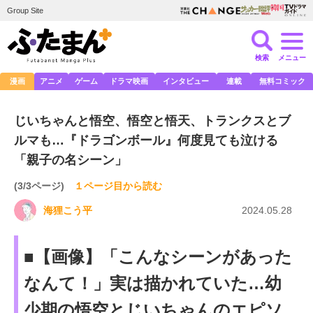
Group Site
検索
メニュー
漫画
アニメ
ゲーム
ドラマ映画
インタビュー
連載
無料コミック
じいちゃんと悟空、悟空と悟天、トランクスとブ
ルマも…『ドラゴンボール』何度見ても泣ける
「親子の名シーン」
(3/3ページ)
１ページ目から読む
海狸こう平
2024.05.28
■【画像】「こんなシーンがあった
なんて！」実は描かれていた…幼
少期の悟空とじいちゃんのエピソ