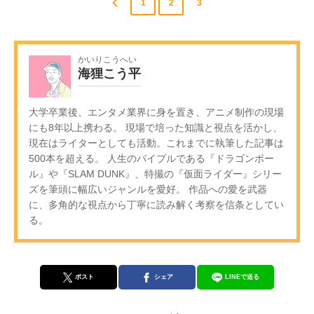
1
2
3
かいりこうへい
海狸こう平
大学卒業後、エンタメ業界に身を置き、アニメ制作の現場
にも8年以上携わる。 現場で培った知識と視点を活かし、
現在はライターとしても活動。これまでに執筆した記事は
500本を超える。 人生のバイブルである『ドラゴンボー
ル』や『SLAM DUNK』、特撮の『仮面ライダー』シリー
ズを筆頭に幅広いジャンルを愛好。 作品への愛を武器
に、多角的な視点から丁寧に読み解く考察を信条としてい
る。
ポスト
シェア
LINEで送る