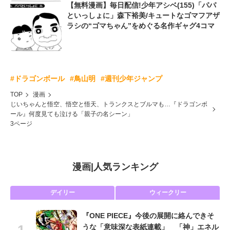
【無料漫画】毎日配信!少年アシベ(155)「パパ
といっしょに」森下裕美/キュートなゴマフアザ
ラシの“ゴマちゃん”をめぐる名作ギャグ4コマ
#ドラゴンボール
#鳥山明
#週刊少年ジャンプ
TOP
漫画
じいちゃんと悟空、悟空と悟天、トランクスとブルマも…『ドラゴンボ
ール』何度見ても泣ける「親子の名シーン」
3ページ
漫画
|
人気ランキング
デイリー
ウィークリー
『ONE PIECE』今後の展開に絡んできそ
うな「意味深な表紙連載」 「神」エネル