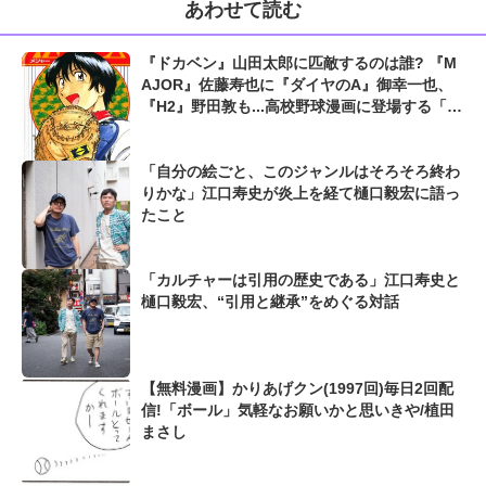
あわせて読む
『ドカベン』山田太郎に匹敵するのは誰? 『M
AJOR』佐藤寿也に『ダイヤのA』御幸一也、
『H2』野田敦も...高校野球漫画に登場する「史
上最高の捕手」たち
「自分の絵ごと、このジャンルはそろそろ終わ
りかな」江口寿史が炎上を経て樋口毅宏に語っ
たこと
「カルチャーは引用の歴史である」江口寿史と
樋口毅宏、“引用と継承”をめぐる対話
【無料漫画】かりあげクン(1997回)毎日2回配
信!「ボール」気軽なお願いかと思いきや/植田
まさし