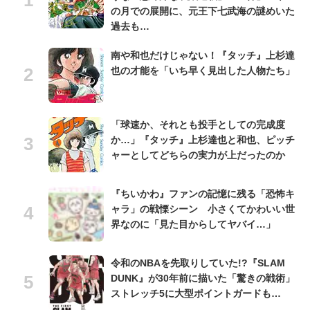
の月での展開に、元王下七武海の謎めいた
過去も…
南や和也だけじゃない！『タッチ』上杉達
也の才能を「いち早く見出した人物たち」
「球速か、それとも投手としての完成度
か…」『タッチ』上杉達也と和也、ピッチ
ャーとしてどちらの実力が上だったのか
『ちいかわ』ファンの記憶に残る「恐怖キ
ャラ」の戦慄シーン 小さくてかわいい世
界なのに「見た目からしてヤバイ…」
令和のNBAを先取りしていた!?『SLAM
DUNK』が30年前に描いた「驚きの戦術」
ストレッチ5に大型ポイントガードも…