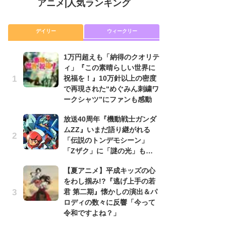
アニメ
|
人気ランキング
デイリー
ウィークリー
1万円超えも「納得のクオリテ
放
ィ」『この素晴らしい世界に
ム
祝福を！』10万針以上の密度
「
で再現された“めぐみん刺繍ワ
「
ークシャツ”にファンも感動
木
放送40周年『機動戦士ガンダ
シ
ムZZ』いまだ語り継がれる
「
「伝説のトンデモシーン」
ル
「Zザク」に「謎の光」も…
ム
さ
【夏アニメ】平成キッズの心
ス
をわし掴み!?『逃げ上手の若
君 第二期』懐かしの演出＆パ
【
ロディの数々に反響「今って
ー
令和ですよね？」
完
ー