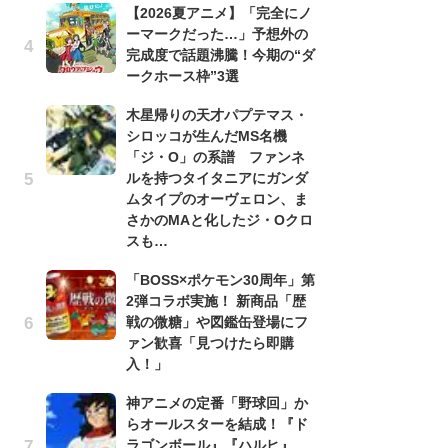
【2026夏アニメ】「完全にノ
ーマークだった…」予想外の
劇
完成度で話題沸騰！今期の“ダ
け
ークホース枠”3選
「
れ
木星帰りの天才パプテマス・
シロッコが生んだMS名機
1
「ジ・O」の系譜 ファンネ
ィ
ルを持つタイタニアにガンダ
祝
ムタイプのオーヴェロン、ま
で
さかのMAと化したジ・Oクロ
ー
スも…
「
「BOSS×ポケモン30周年」第
『
2弾コラボ実施！ 新商品「歴
2
戦の微糖」や図鑑缶登場にフ
ト
ァン歓喜「見つけたら即購
ッ
入！」
「
神アニメの定番「野球回」か
2
らオールスターを結成！『ド
戦
ラゴンボール』『ハルヒ』
ァ