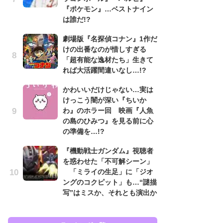
『ポケモン』…ベストナイン
入
は誰だ!?
「
劇場版『名探偵コナン』1作だ
ン
けの出番なのが惜しすぎる
た
「超有能な逸材たち」生きて
「
れば大活躍間違いなし…!?
ー
かわいいだけじゃない…実は
ガ
けっこう闇が深い『ちいか
ナ
わ』のホラー回 映画『人魚
社
の島のひみつ』を見る前に心
危
の準備を…!?
も…
『機動戦士ガンダム』視聴者
『
を惑わせた「不可解シーン」
を
「ミライの生足」に「ジオ
「
ングのコクピット」も…“謎描
ン
写”はミスか、それとも演出か
写