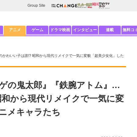
Group Site
アニメ
ゲーム
ドラマ映画
インタビュー
連載
無料コ
かわいい子は誰!? 昭和から現代リメイクで一気に変貌「超美少女化」した
ゲの鬼太郎』『鉄腕アトム』…
 昭和から現代リメイクで一気に変
ニメキャラたち