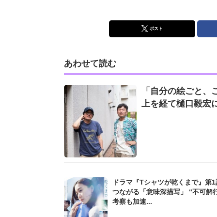
ポスト
あわせて読む
「自分の絵ごと、
上を経て樋口毅宏
ドラマ『Tシャツが乾くまで』第1
つながる「意味深描写」 “不可解
考察も加速...