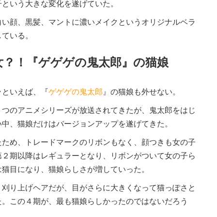
子という大きな変化を遂げていた。
い顔、黒髪、マントに濃いメイクというオリジナルベラ
している。
女？！『ゲゲゲの鬼太郎』の猫娘
ラといえば、『
ゲゲゲの鬼太郎
』の猫娘も外せない。
６つのアニメシリーズが放送されてきたが、鬼太郎をはじ
い中、猫娘だけはバージョンアップを遂げてきた。
ため、トレードマークのリボンもなく、顔つきも女の子
第２期以降はレギュラーとなり、リボンがついて女の子ら
は猫目になり、猫娘らしさが増していった。
刈り上げヘアだが、目がさらに大きくなって猫っぽさと
た。この４期が、最も猫娘らしかったのではないだろう