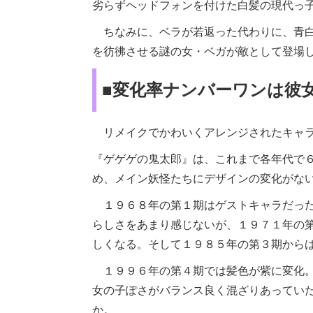
劣らずヘッドフォンを付けた白髪の現代っ
ちなみに、ベラが若返った代わりに、青白
を彷彿させる謎の女・ベガが敵として登場
■変化率ナンバーワンは彼
リメイクでかわいくアレンジされたキャ
『ゲゲゲの鬼太郎』は、これまで各年代で
め、メイン妖怪たちにデザインの変化がな
１９６８年の第１期はゲストキャラだった
らしさをあまり感じないが、１９７１年の
しくなる。そして１９８５年の第３期から
１９９６年の第４期では髪色が紫に変化。
女の子ぽさがバランス良く混ざりあってい
か。