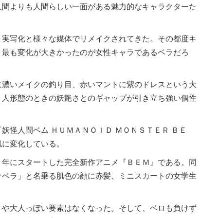
人間よりも人間らしい一面がある魅力的なキャラクターた
実写化と様々な媒体でリメイクされてきた。その都度キ
、最も変化が大きかったのが女性キャラであるベラだろ
濃いメイクの釣り目、赤いマントに紫のドレスという大
、人形態のときの妖艶さとのギャップが引き立ち強い個性
怪人間ベム ＨＵＭＡＮＯＩＤ ＭＯＮＳＴＥＲ ＢＥ
風に変化している。
年にスタートした完全新作アニメ『ＢＥＭ』である。同
ナベラ」と名乗る肌色の顔に赤髪、ミニスカートの女学生
や大人っぽい要素はなくなった。そして、ベロも負けず