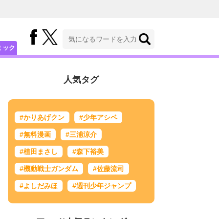
ミック
人気タグ
#かりあげクン
#少年アシベ
#無料漫画
#三浦涼介
#植田まさし
#森下裕美
#機動戦士ガンダム
#佐藤流司
#よしだみほ
#週刊少年ジャンプ