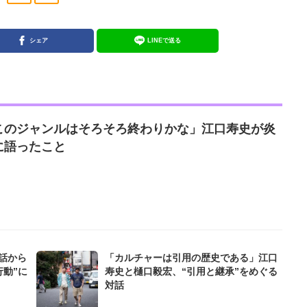
シェア
LINEで送る
このジャンルはそろそろ終わりかな」江口寿史が炎
に語ったこと
話から
「カルチャーは引用の歴史である」江口
行動”に
寿史と樋口毅宏、“引用と継承”をめぐる
対話