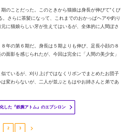
期のことだった。このときから猫娘は身長が伸びて“くび
る。さらに茶髪になって、これまでのおかっぱヘアや釣り
口元に猫娘らしい牙が生えてはいるが、全体的に人間ぽさ
８年の第６期だ。身長は５期よりも伸び、足長小顔の８
怪の面影を感じられたが、今回は完全に「人間の美少女」
似ているが、刈り上げではなくリボンでまとめたお団子
いは変わらないが、二人が並ぶともはやお姉さんと弟であ
化した『鉄腕アトム』のエプシロン
2
3