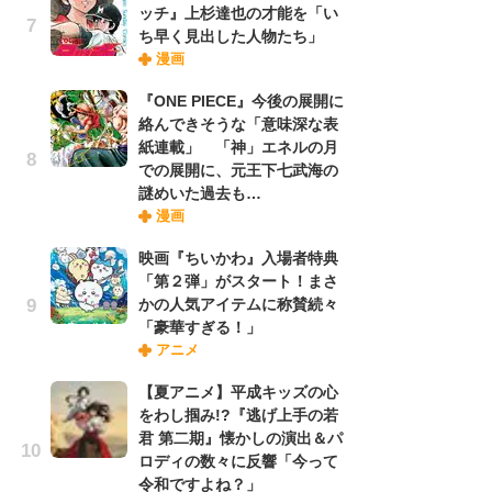
ッチ』上杉達也の才能を「い
ち早く見出した人物たち」
漫画
『O
絡
『ONE PIECE』今後の展開に
紙
絡んできそうな「意味深な表
で
紙連載」 「神」エネルの月
謎
での展開に、元王下七武海の
謎めいた過去も…
漫画
劇
け
映画『ちいかわ』入場者特典
「
「第２弾」がスタート！まさ
れ
かの人気アイテムに称賛続々
「豪華すぎる！」
アニメ
ナ
リ
【夏アニメ】平成キッズの心
イ
をわし掴み!?『逃げ上手の若
味
君 第二期』懐かしの演出＆パ
フ
ロディの数々に反響「今って
ち
令和ですよね？」