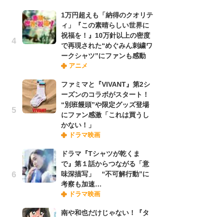
禁
1万円超えも「納得のクオリテ
「
ィ」『この素晴らしい世界に
連
祝福を！』10万針以上の密度
で再現された“めぐみん刺繍ワ
ークシャツ”にファンも感動
「
アニメ
ル
口
ファミマと『VIVANT』第2シ
に
ーズンのコラボがスタート！
“別班饅頭”や限定グッズ登場
にファン感激「これは買うし
【
かない！」
ー
ドラマ映画
完
ー
ドラマ『Tシャツが乾くま
で』第１話からつながる「意
味深描写」 “不可解行動”に
フ
考察も加速…
ー
ドラマ映画
“
に
南や和也だけじゃない！『タ
か