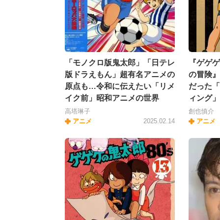
「モノクロ版鬼太郎」「日テレ
『ゲゲゲ
版ドラえもん」超有名アニメの
の冒険』
原点も…令和に伝えたい「リメ
だった「
イク前」昭和アニメの世界
ィング」
高塔琳子
創也慎介
アニメ
2025.02.14
アニメ