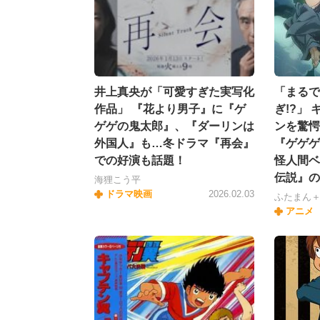
井上真央が「可愛すぎた実写化
「まるで
作品」 『花より男子』に『ゲ
ぎ!?」
ゲゲの鬼太郎』、『ダーリンは
ンを驚愕
外国人』も…冬ドラマ『再会』
『ゲゲゲ
での好演も話題！
怪人間ベ
伝説』の
海狸こう平
ドラマ映画
2026.02.03
ふたまん
アニメ