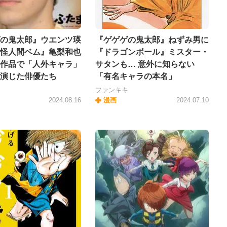
の鬼太郎』ウエンツ瑛
『ゲゲゲの鬼太郎』ねずみ男に
怪人間ベム』亀梨和也
『ドラゴンボール』ミスター・
作品で「人外キャラ」
サタンも… 意外に知らない
演じた俳優たち
「有名キャラの本名」
ファンキキ
2024.08.16
漫画
2024.07.10