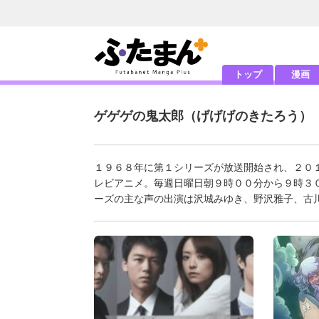
トップ
漫画
ゲゲゲの鬼太郎
（げげげのきたろう）
１９６８年に第１シリーズが放送開始され、２０
レビアニメ。毎週日曜日朝９時００分から９時３
ーズの主な声の出演は沢城みゆき、野沢雅子、古