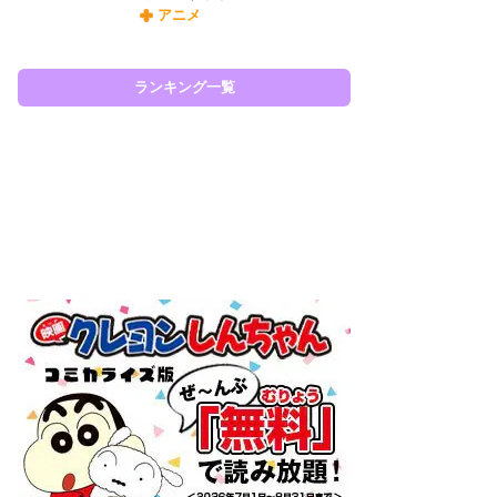
アニメ
令
た!
前
ランキング一覧
ト
ド
ラン