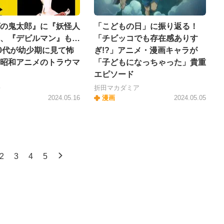
の鬼太郎』に『妖怪人
「こどもの日」に振り返る！
、『デビルマン』も…
「チビッコでも存在感ありす
50代が幼少期に見て怖
ぎ!?」アニメ・漫画キャラが
昭和アニメのトラウマ
「子どもになっちゃった」貴重
エピソード
平
折田マカダミア
2024.05.16
漫画
2024.05.05
2
3
4
5