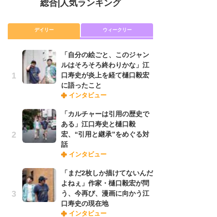
総合
|
人気ランキング
デイリー
ウィークリー
「自分の絵ごと、このジャン
放
ルはそろそろ終わりかな」江
ム
口寿史が炎上を経て樋口毅宏
「
に語ったこと
「
インタビュー
「カルチャーは引用の歴史で
木
ある」江口寿史と樋口毅
シ
宏、“引用と継承”をめぐる対
「
話
ル
インタビュー
ム
さ
「まだ2枚しか描けてないんだ
ス
よねぇ」作家・樋口毅宏が問
う、今再び、漫画に向かう江
口寿史の現在地
舞
インタビュー
編