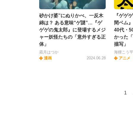
砂かけ婆”にぬりかべ、一反木
『ゲゲゲ
綿は？ ある意味“ゲ謎”…『ゲ
間ベム』
ゲゲの鬼太郎』に登場するメジ
40代・
ャー妖怪たちの「意外すぎる正
かった「
体」
描写」
霜月はつか
海狸こう
漫画
2024.06.28
アニメ
1