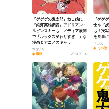
『ゲゲゲの鬼太郎』ねこ娘に
『ゲゲゲ
『銀河英雄伝説』アドリアン・
士や『妖
ルビンスキーも…メディア展開
も！実写
で「ルックス変わりすぎ！」な
を見事に
漫画＆アニメのキャラ
大山元
その他
創也慎介
漫画
2024.09.14