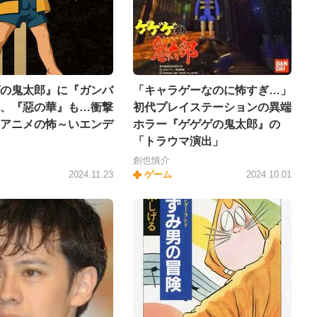
の鬼太郎』に『ガンバ
「キャラゲーなのに怖すぎ…」
、『惡の華』も…衝撃
初代プレイステーションの異端
アニメの怖～いエンデ
ホラー『ゲゲゲの鬼太郎』の
「トラウマ演出」
創也慎介
2024.11.23
ゲーム
2024.10.01