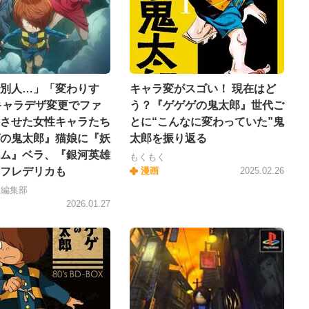
別人…」「変わりす
キャラ変がスゴい！ 現在はど
 キャラデザ変更でファ
う？『ゲゲゲの鬼太郎』世代ご
させた女性キャラたち
とに“こんなに変わっていた”鬼
の鬼太郎』猫娘に『妖
太郎を振り返る
ム』ベラ、『銀河英雄
もくもく
フレデリカも
漫画
2025.02.26
＋編集部
2026.01.27