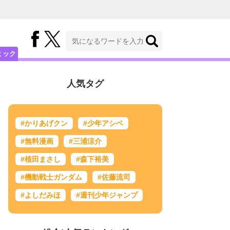
ミック
人気タグ
#かりあげクン
#少年アシベ
#無料漫画
#三浦涼介
#植田まさし
#森下裕美
#機動戦士ガンダム
#佐藤流司
#よしだみほ
#週刊少年ジャンプ