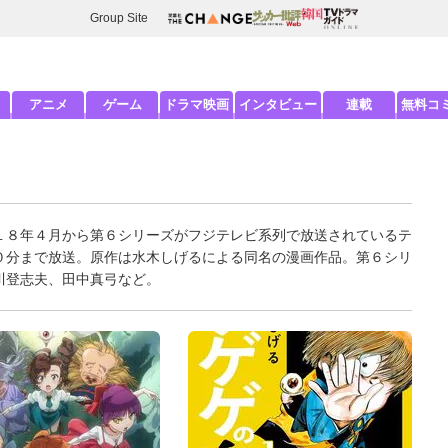
Group Site
アニメ
ゲーム
ドラマ映画
インタビュー
連載
無料コ
１８年４月から第６シリーズがフジテレビ系列で放送されているテ
０分まで放送。原作は水木しげるによる同名の漫画作品。第６シリ
川登志夫、田中真弓など。