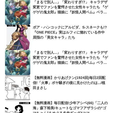
「まるで別人...」「変わりすぎ!?」 キャラデザ
変更でファンを驚愕させた女性キャラたち 『ゲ
ゲゲの鬼太郎』猫娘に『妖怪人間ベム』ベラ、
『銀河英雄伝説』のフレデリカも
ボア・ハンコックにアルビダ、S-スネークも!?
『ONE PIECE』実はルフィに惚れている作中
屈指の「美女キャラ」たち
「まるで別人...」「変わりすぎ!?」 キャラデザ
変更でファンを驚愕させた女性キャラたち 『ゲ
ゲゲの鬼太郎』猫娘に『妖怪人間ベム』ベラ、
『銀河英雄伝説』のフレデリカも
【無料漫画】かりあげクン(1924回)毎日2回配
信!「火事」ボヤ騒ぎの後に見かけたのは.../植
田まさし
【無料漫画】毎日配信!少年アシベ(66)「二人の
海」森下裕美/キュートなゴマフアザラシの“ゴ