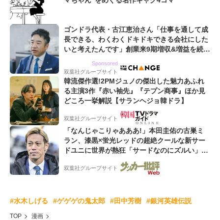
マちゃん”をめぐる名作ギャグ4コマ
ゴンドラ代表・古江恵治さん「仕事を通して成
長できる、わくわくドキドキできる会社にした
いと考えたんです」創業来9期増収&増益を続け
るWebマーケティング会社のアイデンティティ
Sponsored
双葉社グループサイト
韓流傑作選!2PMジュノの傑出した魅力あふれ
る主演3作『赤い袖先』『テプン商事』ほか見
どころ一挙解説【サランヘジョ韓ドラ】
双葉社グループサイト
「なんじゃこりゃあああ!」本田圭佑の古巣ミ
ラン、漆黒×蛍光レッドの超絶クールな新サー
ドユニに世界が熱狂「サードなのにズルい」
「こりゃかっけえわ」
双葉社グループサイト
#水木しげる
#ゲゲゲの鬼太郎
#田中芳樹
#銀河英雄伝説
TOP
漫画