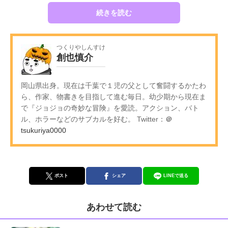
続きを読む
つくりやしんすけ
創也慎介
岡山県出身。現在は千葉で１児の父として奮闘するかたわ
ら、作家、物書きを目指して進む毎日。幼少期から現在ま
で『ジョジョの奇妙な冒険』を愛読。アクション、バト
ル、ホラーなどのサブカルを好む。 Twitter：
＠
tsukuriya0000
ポスト
シェア
LINEで送る
あわせて読む