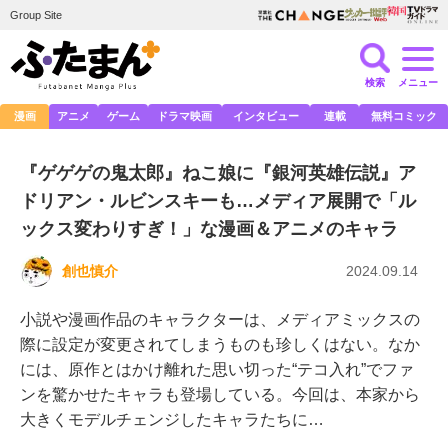
Group Site
検索
メニュー
漫画
アニメ
ゲーム
ドラマ映画
インタビュー
連載
無料コミック
『ゲゲゲの鬼太郎』ねこ娘に『銀河英雄伝説』ア
ドリアン・ルビンスキーも…メディア展開で「ル
ックス変わりすぎ！」な漫画＆アニメのキャラ
創也慎介
2024.09.14
小説や漫画作品のキャラクターは、メディアミックスの
際に設定が変更されてしまうものも珍しくはない。なか
には、原作とはかけ離れた思い切った“テコ入れ”でファ
ンを驚かせたキャラも登場している。今回は、本家から
大きくモデルチェンジしたキャラたちに…