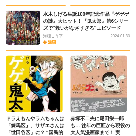
水木しげる生誕100年記念作品『ゲゲゲ
の謎』大ヒット！『鬼太郎』第6シリー
ズで“救いがなさすぎる”エピソード
海狸こう平
2024.01.30
漫画
ドラえもんやラムちゃんは
赤塚不二夫に尾田栄一郎
「練馬区」、サザエさんは
も… 往年の巨匠から現役の
「世田谷区」に？ “国民的
大人気漫画家まで！ 実