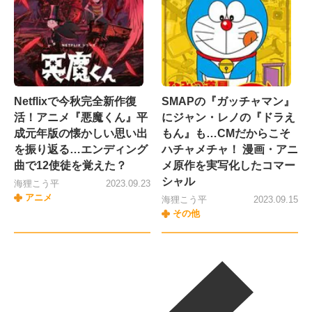
Netflixで今秋完全新作復
SMAPの『ガッチャマン』
活！アニメ『悪魔くん』平
にジャン・レノの『ドラえ
成元年版の懐かしい思い出
もん』も…CMだからこそ
を振り返る…エンディング
ハチャメチャ！ 漫画・アニ
曲で12使徒を覚えた？
メ原作を実写化したコマー
シャル
海狸こう平
2023.09.23
アニメ
海狸こう平
2023.09.15
その他