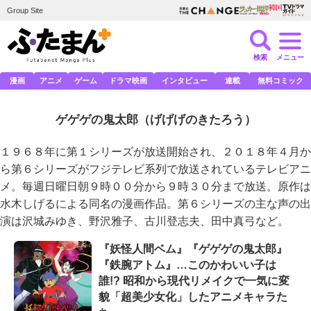
Group Site
検索
メニュー
漫画
アニメ
ゲーム
ドラマ映画
インタビュー
連載
無料コミック
ゲゲゲの鬼太郎
（げげげのきたろう）
１９６８年に第１シリーズが放送開始され、２０１８年４月か
ら第６シリーズがフジテレビ系列で放送されているテレビアニ
メ。毎週日曜日朝９時００分から９時３０分まで放送。原作は
水木しげるによる同名の漫画作品。第６シリーズの主な声の出
演は沢城みゆき、野沢雅子、古川登志夫、田中真弓など。
『妖怪人間ベム』『ゲゲゲの鬼太郎』
『鉄腕アトム』…このかわいい子は
誰!? 昭和から現代リメイクで一気に変
貌「超美少女化」したアニメキャラた