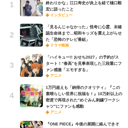
終わりかな」江口寿史が炎上を経て樋口毅
宏に語ったこと
インタビュー
「見るんじゃなかった」怪奇に心霊、未確
認生命体まで…昭和キッズを震え上がらせ
た「恐怖のテレビ番組」
ドラマ映画
「ハイキュー!! おせち2027」の予約がス
タート！“春高”を見事表現した三段重にフ
ァン感激「エモすぎる」
アニメ
1万円超えも「納得のクオリティ」『この
素晴らしい世界に祝福を！』10万針以上の
密度で再現された“めぐみん刺繍ワークシ
ャツ”にファンも感動
アニメ
『ONE PIECE』今後の展開に絡んできそ