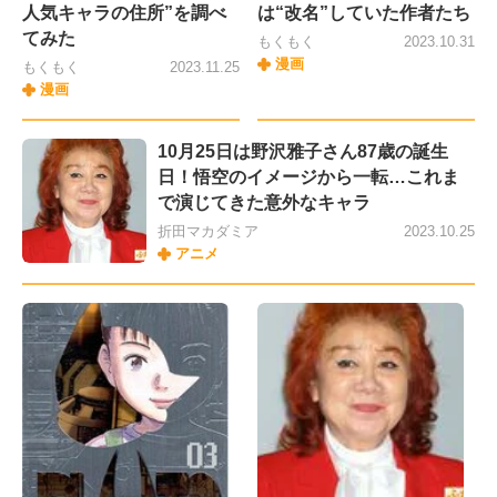
人気キャラの住所”を調べ
は“改名”していた作者たち
てみた
もくもく
2023.10.31
漫画
もくもく
2023.11.25
漫画
10月25日は野沢雅子さん87歳の誕生
日！悟空のイメージから一転…これま
で演じてきた意外なキャラ
折田マカダミア
2023.10.25
アニメ