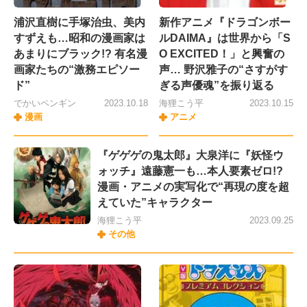
浦沢直樹に手塚治虫、美内
新作アニメ『ドラゴンボー
すずえも…昭和の漫画家は
ルDAIMA』は世界から「S
あまりにブラック!? 有名漫
O EXCITED！」と興奮の
画家たちの“激務エピソー
声… 野沢雅子の“さすがす
ド”
ぎる声優魂”を振り返る
でかいペンギン
2023.10.18
海狸こう平
2023.10.15
漫画
アニメ
『ゲゲゲの鬼太郎』大泉洋に『妖怪ウ
ォッチ』遠藤憲一も…本人要素ゼロ!?
漫画・アニメの実写化で“再現の度を超
えていた”キャラクター
海狸こう平
2023.09.25
その他