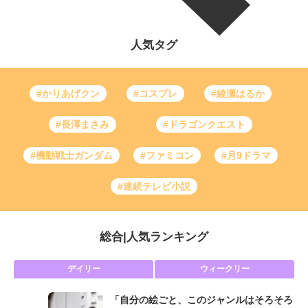
人気タグ
#かりあげクン
#コスプレ
#綾瀬はるか
#長澤まさみ
#ドラゴンクエスト
#機動戦士ガンダム
#ファミコン
#月9ドラマ
#連続テレビ小説
総合
|
人気ランキング
デイリー
ウィークリー
「自分の絵ごと、このジャンルはそろそろ