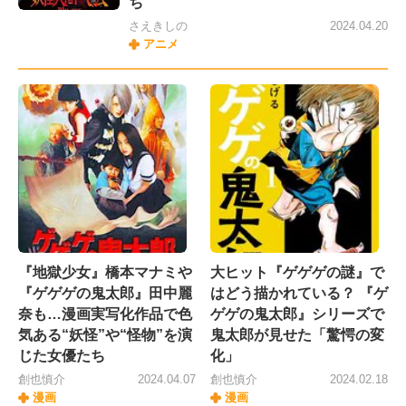
ち
さえきしの
2024.04.20
アニメ
『地獄少女』橋本マナミや
大ヒット『ゲゲゲの謎』で
『ゲゲゲの鬼太郎』田中麗
はどう描かれている？ 『ゲ
奈も…漫画実写化作品で色
ゲゲの鬼太郎』シリーズで
気ある“妖怪”や“怪物”を演
鬼太郎が見せた「驚愕の変
じた女優たち
化」
創也慎介
2024.04.07
創也慎介
2024.02.18
漫画
漫画