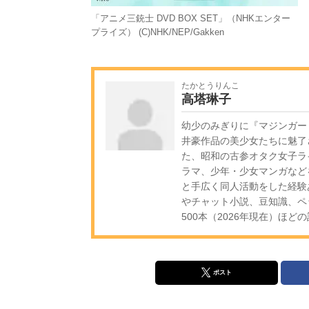
「アニメ三銃士 DVD BOX SET」（NHKエンター
プライズ） (C)NHK/NEP/Gakken
たかとうりんこ
高塔琳子
幼少のみぎりに『マジンガー
井豪作品の美少女たちに魅了
た、昭和の古参オタク女子ラ
ラマ、少年・少女マンガなど
と手広く同人活動をした経験
やチャット小説、豆知識、ペ
500本（2026年現在）ほ
ポスト