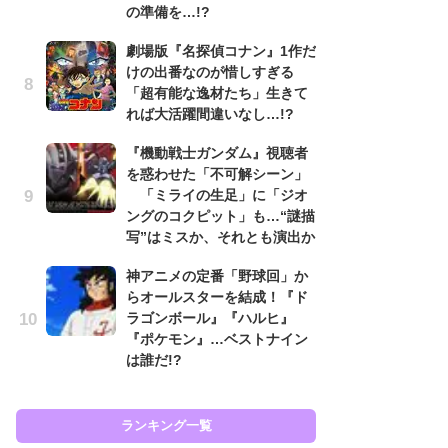
の準備を…!?
入
劇場版『名探偵コナン』1作だ
「
けの出番なのが惜しすぎる
ン
「超有能な逸材たち」生きて
た
れば大活躍間違いなし…!?
「
ー
『機動戦士ガンダム』視聴者
を惑わせた「不可解シーン」
ガ
「ミライの生足」に「ジオ
ナ
ングのコクピット」も…“謎描
社
写”はミスか、それとも演出か
危
も…
神アニメの定番「野球回」か
らオールスターを結成！『ド
『
ラゴンボール』『ハルヒ』
を
『ポケモン』…ベストナイン
「
は誰だ!?
ン
写
ランキング一覧
ラン