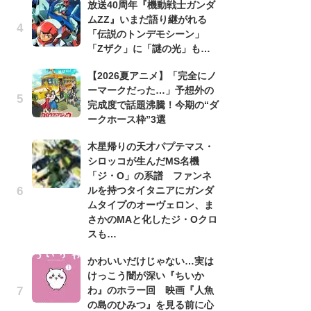
放送40周年『機動戦士ガンダ
ムZZ』いまだ語り継がれる
劇
「伝説のトンデモシーン」
け
「Zザク」に「謎の光」も…
「
れ
【2026夏アニメ】「完全にノ
ーマークだった…」予想外の
1
完成度で話題沸騰！今期の“ダ
ィ
ークホース枠”3選
祝
で
木星帰りの天才パプテマス・
ー
シロッコが生んだMS名機
「ジ・O」の系譜 ファンネ
「
ルを持つタイタニアにガンダ
『
ムタイプのオーヴェロン、ま
2
さかのMAと化したジ・Oクロ
ト
スも…
ッ
かわいいだけじゃない…実は
「
けっこう闇が深い『ちいか
2
わ』のホラー回 映画『人魚
戦
の島のひみつ』を見る前に心
ァ