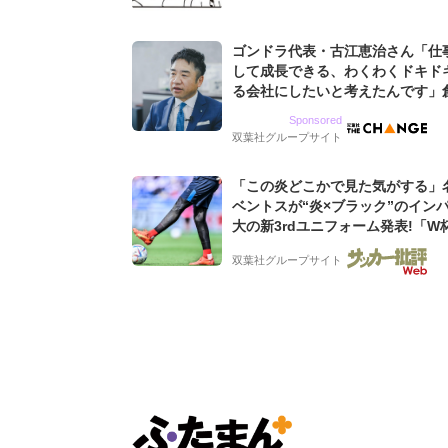
ゴンドラ代表・古江恵治さん「仕
して成長できる、わくわくドキド
る会社にしたいと考えたんです」
9期増収&増益を続けるWebマー
Sponsored
グ会社のアイデンティティ
双葉社グループサイト
「この炎どこかで見た気がする」
ベントスが“炎×ブラック”のイン
大の新3rdユニフォーム発表!「W
ンス大会の日本代表の色違いを感
双葉社グループサイト
る」