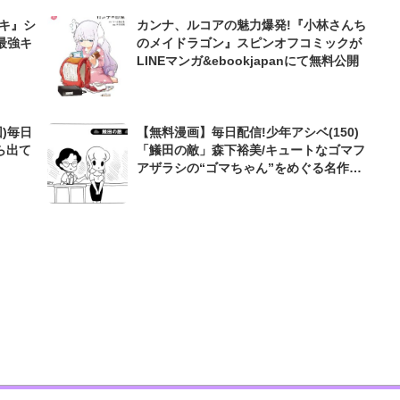
バキ』シ
カンナ、ルコアの魅力爆発!『小林さんち
最強キ
のメイドラゴン』スピンオフコミックが
LINEマンガ&ebookjapanにて無料公開
)毎日
【無料漫画】毎日配信!少年アシベ(150)
ら出て
「鱶田の敵」森下裕美/キュートなゴマフ
アザラシの“ゴマちゃん”をめぐる名作ギ
ャグ4コマ