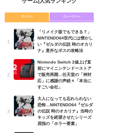
ゲーム
|
人気ランキング
デイリー
ウィークリー
「リメイク版でもできる？」
P
NINTENDO64世代には懐かし
滅
い『ゼルダの伝説 時のオカリ
モ
ナ』意外なボスの攻略法
ル
で
Nintendo Switch 2値上げ直
前にマイニンテンドーストア
『
で販売再開…任天堂の「神対
コ
応」に感謝の声続々「本当に
限
すごい会社」
「
大人になっても忘れられない
「
恐怖…NINTENDO64『ゼルダ
NI
の伝説 時のオカリナ』当時の
い
キッズを絶望させたシリーズ
ナ
屈指の「ホラー要素」
高