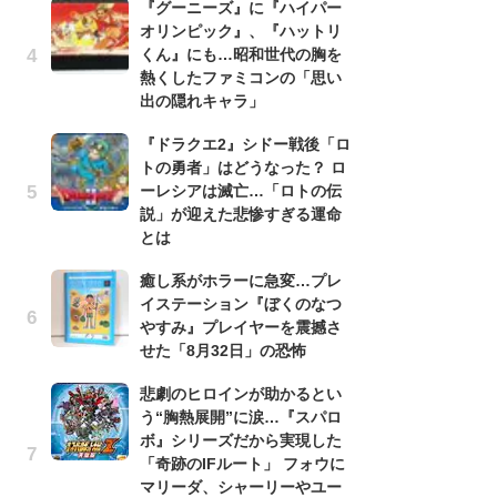
『グーニーズ』に『ハイパー
録
オリンピック』、『ハットリ
-
くん』にも…昭和世代の胸を
な
熱くしたファミコンの「思い
悲
出の隠れキャラ」
う
『ドラクエ2』シドー戦後「ロ
ボ
トの勇者」はどうなった？ ロ
「
ーレシアは滅亡…「ロトの伝
マ
説」が迎えた悲惨すぎる運命
フ
とは
『
癒し系がホラーに急変…プレ
オ
イステーション『ぼくのなつ
く
やすみ』プレイヤーを震撼さ
熱
せた「8月32日」の恐怖
出
悲劇のヒロインが助かるとい
「
う“胸熱展開”に涙…『スパロ
ね
ボ』シリーズだから実現した
ド
「奇跡のIFルート」 フォウに
ッ
マリーダ、シャーリーやユー
ド