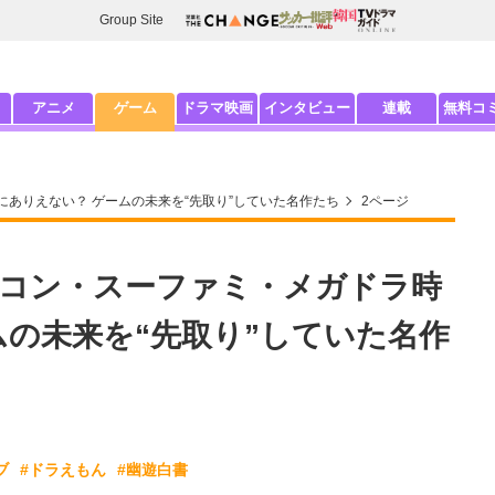
Group Site
アニメ
ゲーム
ドラマ映画
インタビュー
連載
無料コ
ありえない？ ゲームの未来を“先取り”していた名作たち
2ページ
コン・スーファミ・メガドラ時
ムの未来を“先取り”していた名作
ブ
#ドラえもん
#幽遊白書