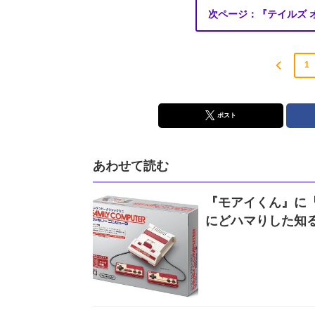
次ページ：『テイルズ 
1
ポスト
あわせて読む
『モアイくん』に『
にどハマりした知