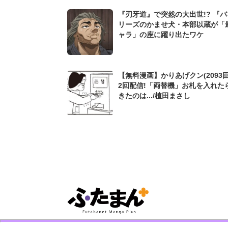
『刃牙道』で突然の大出世!? 『
リーズのかませ犬・本部以蔵が「
ャラ」の座に躍り出たワケ
【無料漫画】かりあげクン(2093回
2回配信!「両替機」お札を入れた
きたのは.../植田まさし