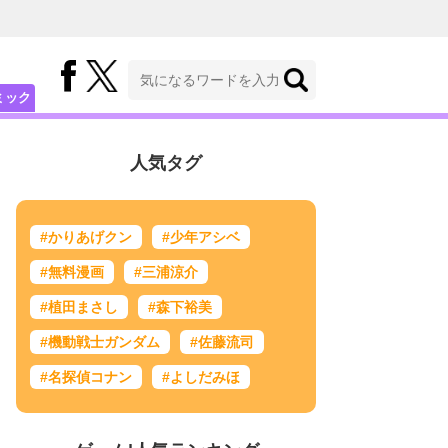
ミック
人気タグ
#かりあげクン
#少年アシベ
#無料漫画
#三浦涼介
#植田まさし
#森下裕美
#機動戦士ガンダム
#佐藤流司
#名探偵コナン
#よしだみほ