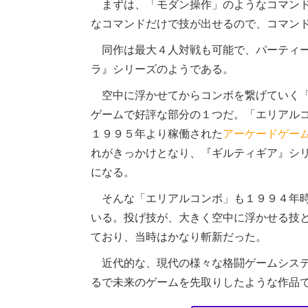
まずは、「モダン操作」のようなコマンド
なコマンドだけで技が出せるので、コマン
同作は最大４人対戦も可能で、パーティー
ラ』シリーズのようである。
空中に浮かせてからコンボを繋げていく「
ゲームで好評な部分の１つだ。「エリアル
１９９５年より稼働された
アーケードゲー
れがきっかけとなり、『ギルティギア』シ
になる。
そんな「エリアルコンボ」も１９９４年時
いる。投げ技が、大きく空中に浮かせる技
ており、当時はかなり斬新だった。
近代的な、現代の様々な格闘ゲームシステ
るで未来のゲームを先取りしたような作品