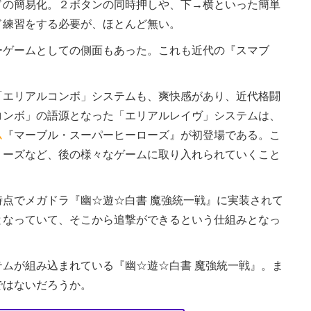
の簡易化。２ボタンの同時押しや、下→横といった簡単
ド練習をする必要が、ほとんど無い。
ゲームとしての側面もあった。これも近代の『スマブ
エリアルコンボ」システムも、爽快感があり、近代格闘
コンボ」の語源となった「エリアルレイヴ」システムは、
ム
『マーブル・スーパーヒーローズ』が初登場である。こ
リーズなど、後の様々なゲームに取り入れられていくこと
点でメガドラ『幽☆遊☆白書 魔強統一戦』に実装されて
となっていて、そこから追撃ができるという仕組みとなっ
ムが組み込まれている『幽☆遊☆白書 魔強統一戦』。ま
ではないだろうか。