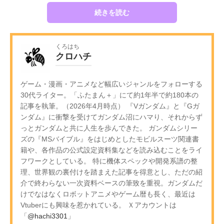
続きを読む
くろはち
クロハチ
ゲーム・漫画・アニメなど幅広いジャンルをフォローする
30代ライター。「ふたまん＋」にて約1年半で約180本の
記事を執筆。（2026年4月時点） 『Vガンダム』と『Gガ
ンダム』に衝撃を受けてガンダム沼にハマり、それからず
っとガンダムと共に人生を歩んできた。 ガンダムシリー
ズの『MSバイブル』をはじめとしたモビルスーツ関連書
籍や、各作品の公式設定資料集などを読み込むことをライ
フワークとしている。 特に機体スペックや開発系譜の整
理、世界観の裏付けを踏まえた記事を得意とし、ただの紹
介で終わらない一次資料ベースの筆致を重視。ガンダムだ
けでなはなくロボットアニメやゲーム暦も長く、最近は
Vtuberにも興味を惹かれている。 Ｘアカウントは
「
@hachi3301
」