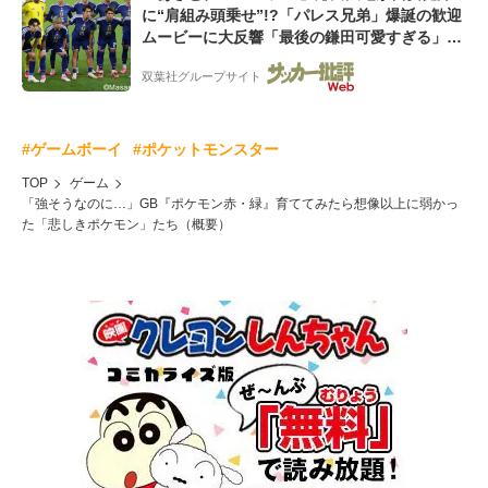
に“肩組み頭乗せ”!?「パレス兄弟」爆誕の歓迎
ムービーに大反響「最後の鎌田可愛すぎる」
「粋にも程がある!」
双葉社グループサイト
#ゲームボーイ
#ポケットモンスター
TOP
ゲーム
「強そうなのに…」GB『ポケモン赤・緑』育ててみたら想像以上に弱かっ
た「悲しきポケモン」たち（概要）