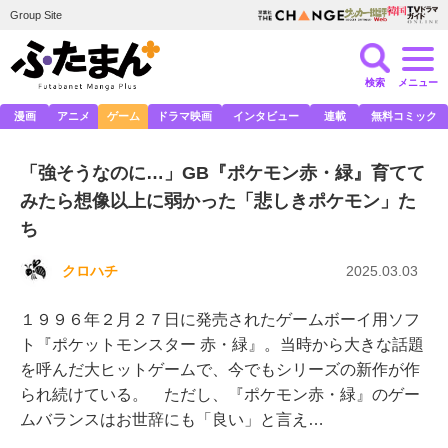
Group Site
検索
メニュー
漫画
アニメ
ゲーム
ドラマ映画
インタビュー
連載
無料コミック
「強そうなのに…」GB『ポケモン赤・緑』育てて
みたら想像以上に弱かった「悲しきポケモン」た
ち
クロハチ
2025.03.03
１９９６年２月２７日に発売されたゲームボーイ用ソフ
ト『ポケットモンスター 赤・緑』。当時から大きな話題
を呼んだ大ヒットゲームで、今でもシリーズの新作が作
られ続けている。 ただし、『ポケモン赤・緑』のゲー
ムバランスはお世辞にも「良い」と言え…