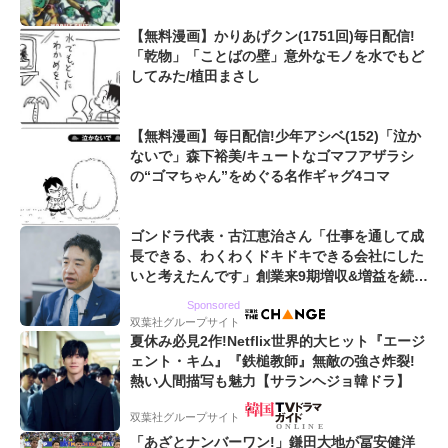
【無料漫画】かりあげクン(1751回)毎日配信!
「乾物」「ことばの壁」意外なモノを水でもど
してみた/植田まさし
【無料漫画】毎日配信!少年アシベ(152)「泣か
ないで」森下裕美/キュートなゴマフアザラシ
の“ゴマちゃん”をめぐる名作ギャグ4コマ
ゴンドラ代表・古江恵治さん「仕事を通して成
長できる、わくわくドキドキできる会社にした
いと考えたんです」創業来9期増収&増益を続け
るWebマーケティング会社のアイデンティティ
Sponsored
双葉社グループサイト
夏休み必見2作!Netflix世界的大ヒット『エージ
ェント・キム』『鉄槌教師』無敵の強さ炸裂!
熱い人間描写も魅力【サランヘジョ韓ドラ】
双葉社グループサイト
「あざとナンバーワン!」鎌田大地が冨安健洋