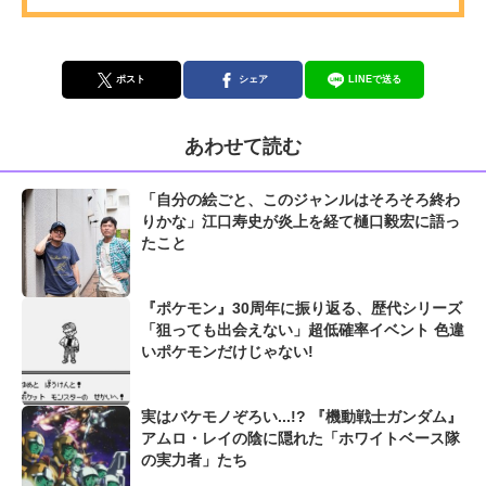
ポスト
シェア
LINEで送る
あわせて読む
「自分の絵ごと、このジャンルはそろそろ終わ
りかな」江口寿史が炎上を経て樋口毅宏に語っ
たこと
『ポケモン』30周年に振り返る、歴代シリーズ
「狙っても出会えない」超低確率イベント 色違
いポケモンだけじゃない!
実はバケモノぞろい...!? 『機動戦士ガンダム』
アムロ・レイの陰に隠れた「ホワイトベース隊
の実力者」たち