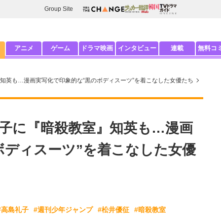
Group Site
アニメ
ゲーム
ドラマ映画
インタビュー
連載
無料コ
知英も…漫画実写化で印象的な“黒のボディスーツ”を着こなした女優たち
子に『暗殺教室』知英も…漫画
ボディスーツ”を着こなした女優
#高島礼子
#週刊少年ジャンプ
#松井優征
#暗殺教室