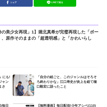
シェア
LINEで送る
巻の美少女再現」1】堀北真希が完璧再現した「ボー
」、原作そのままの「超透明感」と「かわいらし
』にも!
「自分の絵ごと、このジャンルはそろそ
ジャン
ろ終わりかな」江口寿史が炎上を経て樋
よさ
口毅宏に語ったこと
)毎日
【無料漫画】毎日配信!少年アシベ(110)