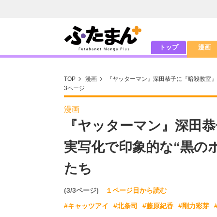
トップ
漫画
TOP
漫画
『ヤッターマン』深田恭子に『暗殺教室』
3ページ
漫画
『ヤッターマン』深田恭
実写化で印象的な“黒の
たち
(3/3ページ)
１ページ目から読む
#キャッツアイ
#北条司
#藤原紀香
#剛力彩芽