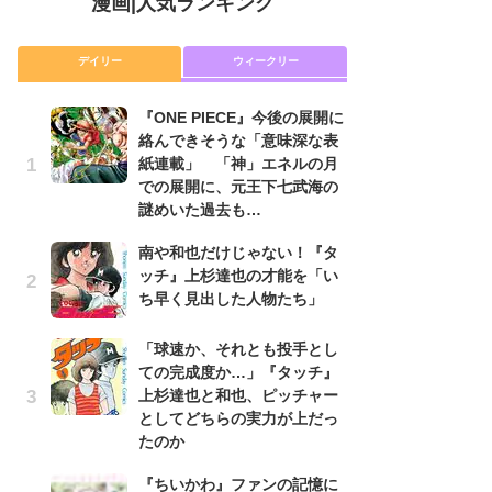
漫画
|
人気ランキング
デイリー
ウィークリー
『ONE PIECE』今後の展開に
舞
絡んできそうな「意味深な表
編
紙連載」 「神」エネルの月
禁
での展開に、元王下七武海の
「
謎めいた過去も…
連
南や和也だけじゃない！『タ
令
ッチ』上杉達也の才能を「い
た!
ち早く見出した人物たち」
前
ト
ド
「球速か、それとも投手とし
ての完成度か…」『タッチ』
『O
上杉達也と和也、ピッチャー
絡
としてどちらの実力が上だっ
紙
たのか
で
謎
『ちいかわ』ファンの記憶に