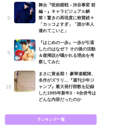
舞台『呪術廻戦－渋谷事変 前
南
編－』キャラビジュアル解
ッ
禁！驚きの再現度に称賛続々
ち
「カッコよすぎ」「誰が本人
連れてこいと」
怖
『はじめの一歩』一歩が引退
代
したのはなぜ？ その後の活動
加
＆復帰説が囁かれる理由を考
思
察してみた
原
まさに黄金期！ 豪華連載陣、
闘
名作がズラリ…『週刊少年ジ
ア
ャンプ』最大発行部数を記録
の
した1995年新年3・4合併号は
どんな内容だったのか
ラン
ランキング一覧