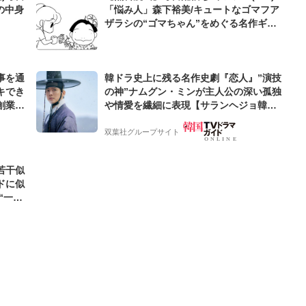
の中身
「悩み人」森下裕美/キュートなゴマフア
ザラシの“ゴマちゃん”をめぐる名作ギャ
グ4コマ
事を通
韓ドラ史上に残る名作史劇『恋人』”演技
キでき
の神”ナムグン・ミンが主人公の深い孤独
創業来
や情愛を繊細に表現【サランヘジョ韓ド
ケティン
ラ】
双葉社グループサイト
若干似
ドに似
“一人
元気を