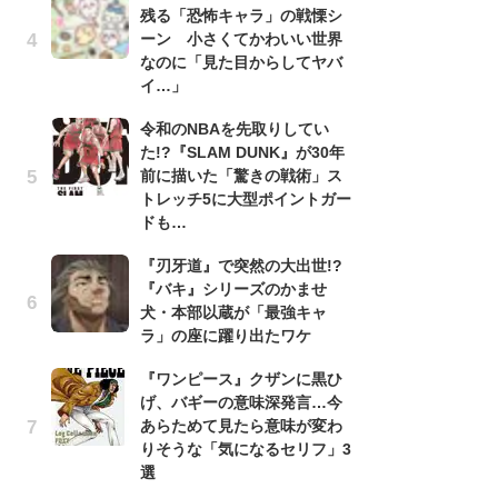
残る「恐怖キャラ」の戦慄シ
『
ーン 小さくてかわいい世界
残
なのに「見た目からしてヤバ
ー
イ…」
な
イ
令和のNBAを先取りしてい
た!?『SLAM DUNK』が30年
『
前に描いた「驚きの戦術」ス
に
トレッチ5に大型ポイントガー
も
ドも…
を
役
『刃牙道』で突然の大出世!?
『バキ』シリーズのかませ
ア
犬・本部以蔵が「最強キャ
ー
ラ」の座に躍り出たワケ
場
ァ
『ワンピース』クザンに黒ひ
げ、バギーの意味深発言…今
努
あらためて見たら意味が変わ
ジ
りそうな「気になるセリフ」3
鬼
選
の