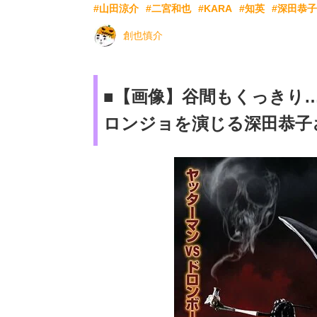
#山田涼介
#二宮和也
#KARA
#知英
#深田恭子
創也慎介
■【画像】谷間もくっきり
ロンジョを演じる深田恭子