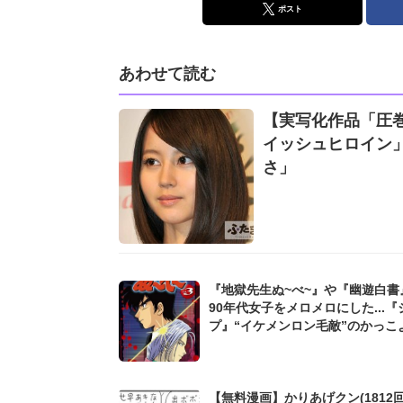
ポスト
あわせて読む
【実写化作品「圧
イッシュヒロイン
さ」
『地獄先生ぬ~べ~』や『幽遊白書
90年代女子をメロメロにした...『
プ』“イケメンロン毛敵”のかっこ
【無料漫画】かりあげクン(1812回