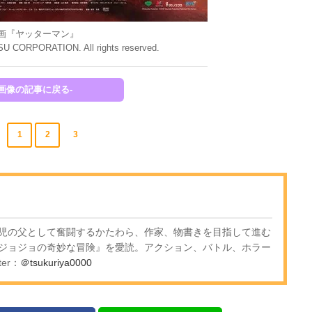
画『ヤッターマン』
U CORPORATION. All rights reserved.
-画像の記事に戻る-
1
2
3
児の父として奮闘するかたわら、作家、物書きを目指して進む
ジョジョの奇妙な冒険』を愛読。アクション、バトル、ホラー
er：
＠tsukuriya0000