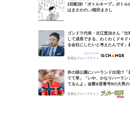
2回配信!「ボトルキープ」ボトル
はまさかの.../植田まさし
ゴンドラ代表・古江恵治さん「仕
して成長できる、わくわくドキド
る会社にしたいと考えたんです」
9期増収&増益を続けるWebマー
Sponsored
グ会社のアイデンティティ
双葉社グループサイト
井の頭公園にハーランド出現!?「
てて草」「いや、かなりハーラン
てるんよ」金髪&背番号9の大男の
バイキング・ロー”映像が話題!「
双葉社グループサイト
もらった」