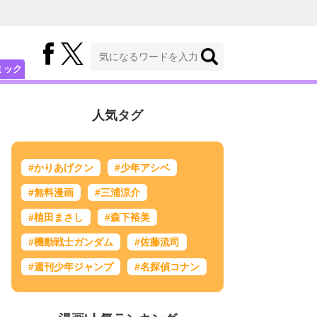
ミック
人気タグ
#かりあげクン
#少年アシベ
#無料漫画
#三浦涼介
#植田まさし
#森下裕美
#機動戦士ガンダム
#佐藤流司
#週刊少年ジャンプ
#名探偵コナン