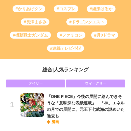
#かりあげクン
#コスプレ
#綾瀬はるか
#長澤まさみ
#ドラゴンクエスト
#機動戦士ガンダム
#ファミコン
#月9ドラマ
#連続テレビ小説
総合
|
人気ランキング
デイリー
ウィークリー
『ONE PIECE』今後の展開に絡んできそ
うな「意味深な表紙連載」 「神」エネル
の月での展開に、元王下七武海の謎めいた
過去も…
漫画