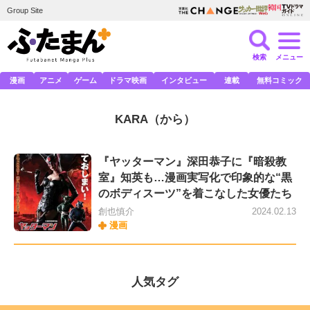
Group Site
検索
メニュー
漫画
アニメ
ゲーム
ドラマ映画
インタビュー
連載
無料コミック
KARA
（から）
『ヤッターマン』深田恭子に『暗殺教
室』知英も…漫画実写化で印象的な“黒
のボディスーツ”を着こなした女優たち
創也慎介
2024.02.13
漫画
人気タグ