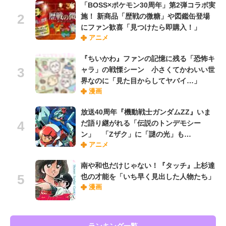
「BOSS×ポケモン30周年」第2弾コラボ実
施！ 新商品「歴戦の微糖」や図鑑缶登場
にファン歓喜「見つけたら即購入！」
アニメ
『ちいかわ』ファンの記憶に残る「恐怖キ
ャラ」の戦慄シーン 小さくてかわいい世
界なのに「見た目からしてヤバイ…」
漫画
放送40周年『機動戦士ガンダムZZ』いま
だ語り継がれる「伝説のトンデモシー
ン」 「Zザク」に「謎の光」も…
アニメ
南や和也だけじゃない！『タッチ』上杉達
也の才能を「いち早く見出した人物たち」
漫画