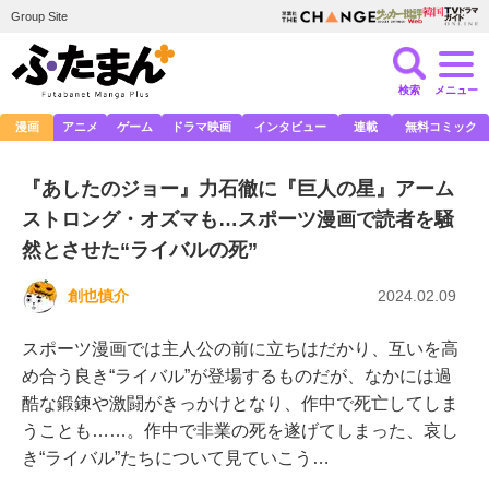
Group Site
検索
メニュー
漫画
アニメ
ゲーム
ドラマ映画
インタビュー
連載
無料コミック
『あしたのジョー』力石徹に『巨人の星』アーム
ストロング・オズマも…スポーツ漫画で読者を騒
然とさせた“ライバルの死”
創也慎介
2024.02.09
スポーツ漫画では主人公の前に立ちはだかり、互いを高
め合う良き“ライバル”が登場するものだが、なかには過
酷な鍛錬や激闘がきっかけとなり、作中で死亡してしま
うことも……。作中で非業の死を遂げてしまった、哀し
き“ライバル”たちについて見ていこう…