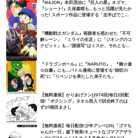
『MAJOR』本田茂治に『巨人の星』オズマ、
『シュート!』久保嘉晴も...もっと活躍が見たか
った! スポーツ作品に登場する「志半ばでこの
世を去った逸材たち」
『機動戦士ガンダム』視聴者を惑わせた「不可
解シーン」 「ミライの生足」に「ジオングのコ
クピット」も...“謎描写”はミスか、それとも演
出か
『ドラゴンボール』に『NARUTO』、『幽☆遊
☆白書』にも...バトル漫画に登場する“師匠の
死”に「リベンジを果たした弟子たち」
【無料漫画】かりあげクン(2074回)毎日2回配
信!「ボクシング」タオル投入で試合終了のは
ずが/植田まさし
【無料漫画】毎日配信!少年アシベ(35)「ゴマち
ゃんの一日」森下裕美/キュートなゴマフアザラ