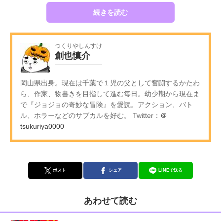
続きを読む
つくりやしんすけ
創也慎介
岡山県出身。現在は千葉で１児の父として奮闘するかたわ
ら、作家、物書きを目指して進む毎日。幼少期から現在ま
で『ジョジョの奇妙な冒険』を愛読。アクション、バト
ル、ホラーなどのサブカルを好む。 Twitter：
＠
tsukuriya0000
ポスト
シェア
LINEで送る
あわせて読む