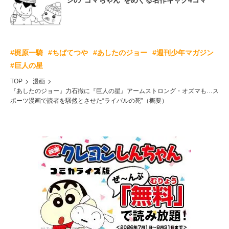
シの“ゴマちゃん”をめぐる名作ギャグ4コマ
#梶原一騎
#ちばてつや
#あしたのジョー
#週刊少年マガジン
#巨人の星
TOP
漫画
『あしたのジョー』力石徹に『巨人の星』アームストロング・オズマも…ス
ポーツ漫画で読者を騒然とさせた“ライバルの死”（概要）