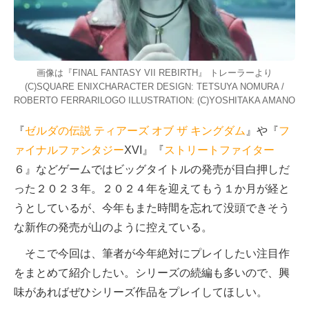
画像は『FINAL FANTASY VII REBIRTH』 トレーラーより
(C)SQUARE ENIXCHARACTER DESIGN: TETSUYA NOMURA /
ROBERTO FERRARILOGO ILLUSTRATION: (C)YOSHITAKA AMANO
『
ゼルダの伝説 ティアーズ オブ ザ キングダム
』や『
フ
ァイナルファンタジー
XVI』『
ストリートファイター
６』などゲームではビッグタイトルの発売が目白押しだ
った２０２３年。２０２４年を迎えてもう１か月が経と
うとしているが、今年もまた時間を忘れて没頭できそう
な新作の発売が山のように控えている。
そこで今回は、筆者が今年絶対にプレイしたい注目作
をまとめて紹介したい。シリーズの続編も多いので、興
味があればぜひシリーズ作品をプレイしてほしい。