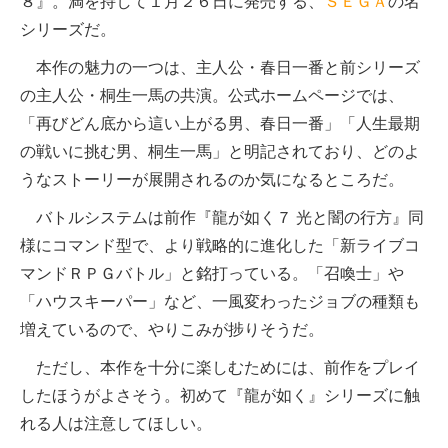
８』。満を持して１月２６日に発売する、
ＳＥＧＡ
の名
シリーズだ。
本作の魅力の一つは、主人公・春日一番と前シリーズ
の主人公・桐生一馬の共演。公式ホームページでは、
「再びどん底から這い上がる男、春日一番」「人生最期
の戦いに挑む男、桐生一馬」と明記されており、どのよ
うなストーリーが展開されるのか気になるところだ。
バトルシステムは前作『龍が如く７ 光と闇の行方』同
様にコマンド型で、より戦略的に進化した「新ライブコ
マンドＲＰＧバトル」と銘打っている。「召喚士」や
「ハウスキーパー」など、一風変わったジョブの種類も
増えているので、やりこみが捗りそうだ。
ただし、本作を十分に楽しむためには、前作をプレイ
したほうがよさそう。初めて『龍が如く』シリーズに触
れる人は注意してほしい。