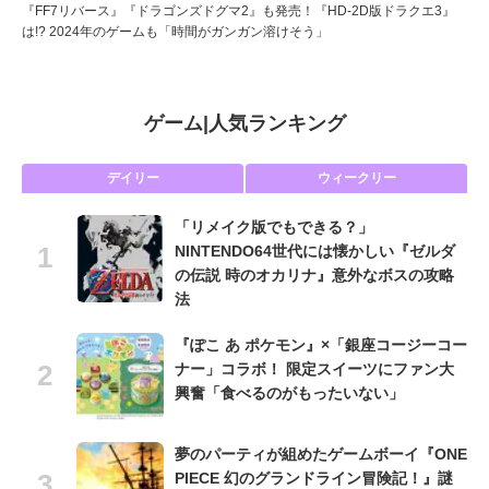
『FF7リバース』『ドラゴンズドグマ2』も発売！『HD-2D版ドラクエ3』
は!? 2024年のゲームも「時間がガンガン溶けそう」
ゲーム
|
人気ランキング
デイリー
ウィークリー
「リメイク版でもできる？」
NINTENDO64世代には懐かしい『ゼルダ
の伝説 時のオカリナ』意外なボスの攻略
法
『ぽこ あ ポケモン』×「銀座コージーコー
ナー」コラボ！ 限定スイーツにファン大
興奮「食べるのがもったいない」
夢のパーティが組めたゲームボーイ『ONE
PIECE 幻のグランドライン冒険記！』謎