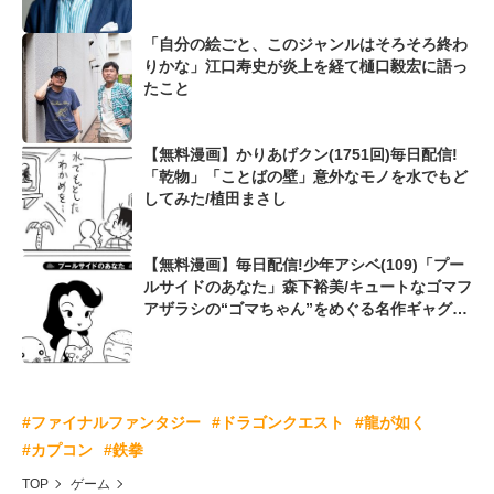
「自分の絵ごと、このジャンルはそろそろ終わ
りかな」江口寿史が炎上を経て樋口毅宏に語っ
たこと
【無料漫画】かりあげクン(1751回)毎日配信!
「乾物」「ことばの壁」意外なモノを水でもど
してみた/植田まさし
【無料漫画】毎日配信!少年アシベ(109)「プー
ルサイドのあなた」森下裕美/キュートなゴマフ
アザラシの“ゴマちゃん”をめぐる名作ギャグ4
コマ
#ファイナルファンタジー
#ドラゴンクエスト
#龍が如く
#カプコン
#鉄拳
TOP
ゲーム