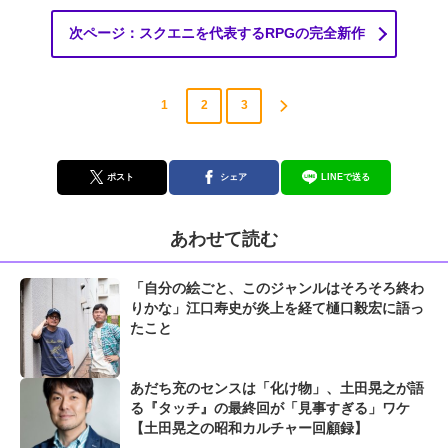
次ページ：スクエニを代表するRPGの完全新作
1
2
3
ポスト
シェア
LINEで送る
あわせて読む
「自分の絵ごと、このジャンルはそろそろ終わ
りかな」江口寿史が炎上を経て樋口毅宏に語っ
たこと
あだち充のセンスは「化け物」、土田晃之が語
る『タッチ』の最終回が「見事すぎる」ワケ
【土田晃之の昭和カルチャー回顧録】