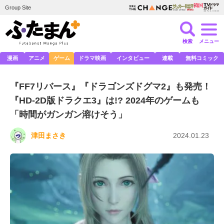
Group Site
検索
メニュー
漫画
アニメ
ゲーム
ドラマ映画
インタビュー
連載
無料コミック
『FF7リバース』『ドラゴンズドグマ2』も発売！
『HD-2D版ドラクエ3』は!? 2024年のゲームも
「時間がガンガン溶けそう」
津田まさき
2024.01.23