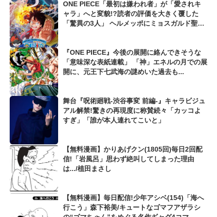
ONE PIECE「最初は嫌われ者」が「愛されキ
ャラ」へと変貌!?読者の評価を大きく覆した
「驚異の3人」 ヘルメッポにミョスガルド聖
も...
『ONE PIECE』今後の展開に絡んできそうな
「意味深な表紙連載」 「神」エネルの月での展
開に、元王下七武海の謎めいた過去も...
舞台『呪術廻戦-渋谷事変 前編-』キャラビジュ
アル解禁!驚きの再現度に称賛続々「カッコよ
すぎ」「誰が本人連れてこいと」
【無料漫画】かりあげクン(1805回)毎日2回配
信!「岩風呂」思わず絶叫してしまった理由
は.../植田まさし
【無料漫画】毎日配信!少年アシベ(154)「海へ
行こう」森下裕美/キュートなゴマフアザラシ