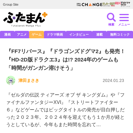
Group Site
検索
メニュー
漫画
アニメ
ゲーム
ドラマ映画
インタビュー
連載
無料コミック
『FF7リバース』『ドラゴンズドグマ2』も発売！
『HD-2D版ドラクエ3』は!? 2024年のゲームも
「時間がガンガン溶けそう」
津田まさき
2024.01.23
『ゼルダの伝説 ティアーズ オブ ザ キングダム』や『フ
ァイナルファンタジーXVI』『ストリートファイター
６』などゲームではビッグタイトルの発売が目白押しだ
った２０２３年。２０２４年を迎えてもう１か月が経と
うとしているが、今年もまた時間を忘れて…