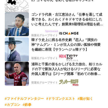
の“ゴマちゃん”をめぐる名作ギャグ4コマ
ゴンドラ代表・古江恵治さん「仕事を通して成
長できる、わくわくドキドキできる会社にした
いと考えたんです」創業来9期増収&増益を続け
るWebマーケティング会社のアイデンティティ
Sponsored
双葉社グループサイト
韓ドラ史上に残る名作史劇『恋人』”演技の
神”ナムグン・ミンが主人公の深い孤独や情愛
を繊細に表現【サランヘジョ韓ドラ】
双葉社グループサイト
浦和と千葉の首をかしげる主力放出、柏リカル
ドの下で新加入2人が化ける!Jリーグに必要な
外国人選手は【Jリーグ開幕「初めての秋春
制」の大激論】(4)
双葉社グループサイト
#ファイナルファンタジー
#ドラゴンクエスト
#龍が如く
#カプコン
#鉄拳