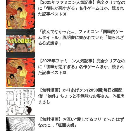
【2025年ファミコン人気記事】完全クリアなの
に「後味が悪すぎる」名作ゲームほか、読まれ
た記事ベスト3!
「読んでなかった...」ファミコン「国民的ゲー
ムタイトル」説明書に書かれていた「知られざ
る公式設定」
【2025年ファミコン人気記事】完全クリアなの
に「後味が悪すぎる」名作ゲームほか、読まれ
た記事ベスト3!
【無料漫画】かりあげクン(2098回)毎日2回配
信!「物件」ちょっと不気味なお客さん...?/植田
まさし
【無料漫画】お互い“愛してるフリ”だったはず
なのに...『狐面夫婦』