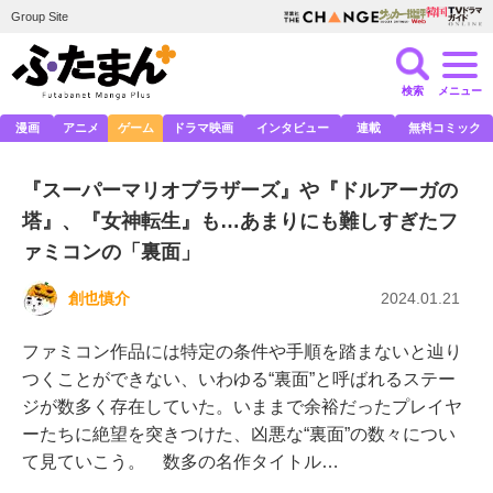
Group Site
検索
メニュー
漫画
アニメ
ゲーム
ドラマ映画
インタビュー
連載
無料コミック
『スーパーマリオブラザーズ』や『ドルアーガの
塔』、『女神転生』も…あまりにも難しすぎたフ
ァミコンの「裏面」
創也慎介
2024.01.21
ファミコン作品には特定の条件や手順を踏まないと辿り
つくことができない、いわゆる“裏面”と呼ばれるステー
ジが数多く存在していた。いままで余裕だったプレイヤ
ーたちに絶望を突きつけた、凶悪な“裏面”の数々につい
て見ていこう。 数多の名作タイトル…