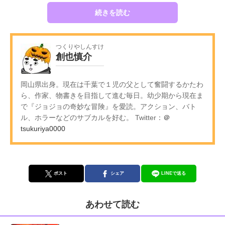
続きを読む
つくりやしんすけ
創也慎介
岡山県出身。現在は千葉で１児の父として奮闘するかたわ
ら、作家、物書きを目指して進む毎日。幼少期から現在ま
で『ジョジョの奇妙な冒険』を愛読。アクション、バト
ル、ホラーなどのサブカルを好む。 Twitter：
＠
tsukuriya0000
ポスト
シェア
LINEで送る
あわせて読む