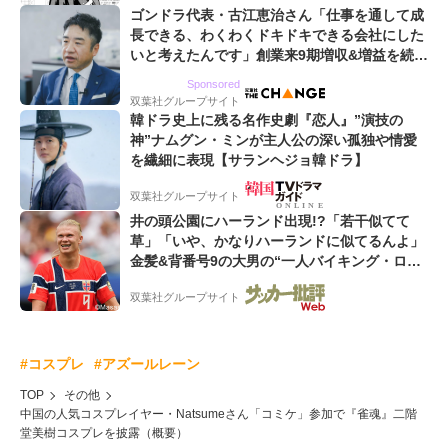
ゴンドラ代表・古江恵治さん「仕事を通して成
長できる、わくわくドキドキできる会社にした
いと考えたんです」創業来9期増収&増益を続け
るWebマーケティング会社のアイデンティティ
Sponsored
双葉社グループサイト
韓ドラ史上に残る名作史劇『恋人』”演技の
神”ナムグン・ミンが主人公の深い孤独や情愛
を繊細に表現【サランヘジョ韓ドラ】
双葉社グループサイト
井の頭公園にハーランド出現!?「若干似てて
草」「いや、かなりハーランドに似てるんよ」
金髪&背番号9の大男の“一人バイキング・ロ
ー”映像が話題!「元気をもらった」
双葉社グループサイト
#コスプレ
#アズールレーン
TOP
その他
中国の人気コスプレイヤー・Natsumeさん「コミケ」参加で『雀魂』二階
堂美樹コスプレを披露（概要）