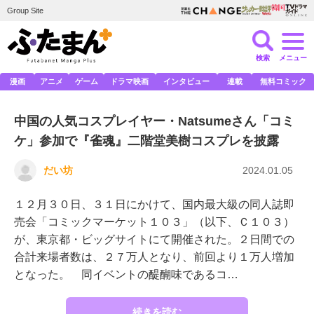
Group Site
検索
メニュー
漫画
アニメ
ゲーム
ドラマ映画
インタビュー
連載
無料コミック
中国の人気コスプレイヤー・Natsumeさん「コミ
ケ」参加で『雀魂』二階堂美樹コスプレを披露
だい坊
2024.01.05
１２月３０日、３１日にかけて、国内最大級の同人誌即
売会「コミックマーケット１０３」（以下、Ｃ１０３）
が、東京都・ビッグサイトにて開催された。２日間での
合計来場者数は、２７万人となり、前回より１万人増加
となった。 同イベントの醍醐味であるコ…
続きを読む