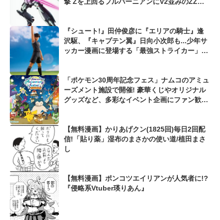
撃 Zを上回るフルバーニアンにV2並みのZZガ
ンダムも...
『シュート!』田仲俊彦に『エリアの騎士』逢
沢駆、『キャプテン翼』日向小次郎も...少年サ
ッカー漫画に登場する「最強ストライカー」を
考えてみた
「ポケモン30周年記念フェス」ナムコのアミュ
ーズメント施設で開催! 豪華くじやオリジナル
グッズなど、多彩なイベント企画にファン歓喜
「めちゃくちゃ可愛い!」
【無料漫画】かりあげクン(1825回)毎日2回配
信!「貼り薬」湿布のまさかの使い道/植田まさ
し
【無料漫画】ポンコツエイリアンが人気者に!?
『侵略系Vtuber瑛りあん』