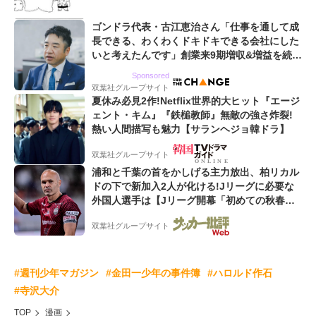
ゴンドラ代表・古江恵治さん「仕事を通して成
長できる、わくわくドキドキできる会社にした
いと考えたんです」創業来9期増収&増益を続け
るWebマーケティング会社のアイデンティティ
Sponsored
双葉社グループサイト
夏休み必見2作!Netflix世界的大ヒット『エージ
ェント・キム』『鉄槌教師』無敵の強さ炸裂!
熱い人間描写も魅力【サランヘジョ韓ドラ】
双葉社グループサイト
浦和と千葉の首をかしげる主力放出、柏リカル
ドの下で新加入2人が化ける!Jリーグに必要な
外国人選手は【Jリーグ開幕「初めての秋春
制」の大激論】(4)
双葉社グループサイト
#週刊少年マガジン
#金田一少年の事件簿
#ハロルド作石
#寺沢大介
TOP
漫画