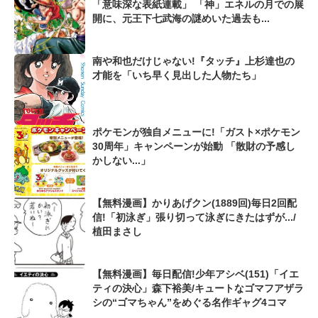
「意味深な表紙連載」 「神」エネルの月での展
開に、元王下七武海の謎めいた過去も...
南や和也だけじゃない!『タッチ』上杉達也の
才能を「いち早く見出した人物たち」
ポケモンが独自メニューに!「ガスト×ポケモン
30周年」キャンペーンが始動 「散財の予感し
かしない...」
【無料漫画】かりあげクン(1889回)毎日2回配
信!「初泳ぎ」張り切って泳ぎにきたはずが.../
植田まさし
【無料漫画】毎日配信!少年アシベ(151)「イエ
ティの決心」森下裕美/キュートなゴマフアザラ
シの“ゴマちゃん”をめぐる名作ギャグ4コマ