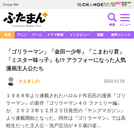
Group Site
検索
メニュー
漫画
アニメ
ゲーム
ドラマ映画
インタビュー
連載
無料コミック
「ゴリラーマン」「金田一少年」「こまわり君」
「ミスター味っ子」も!? アラフォーになった人気
漫画主人公たち
さえきしの
2024.01.05
１９８８年より連載されたハロルド作石氏の漫画『ゴリ
ラーマン』の新作『ゴリラーマン４０ ファミリー編』
が、２０２３年１２月２５日発売の『ヤングマガジン』
より連載開始となった。同作は『ゴリラーマン』では高
校生だった主人公・池戸定治が４０歳の姿…