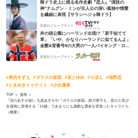
韓ドラ史上に残る名作史劇『恋人』”演技の
神”ナムグン・ミンが主人公の深い孤独や情愛
を繊細に表現【サランヘジョ韓ドラ】
双葉社グループサイト
井の頭公園にハーランド出現!?「若干似てて
草」「いや、かなりハーランドに似てるんよ」
金髪&背番号9の大男の“一人バイキング・ロ
ー”映像が話題!「元気をもらった」
双葉社グループサイト
#美内すずえ
#ガラスの仮面
#花とゆめ
#りぼん
#池野恋
#ときめきトゥナイト
#少女漫画
TOP
漫画
『花のあすか組!』九楽あすかや『ガラスの仮面』姫川亜弓も…昔の人気少
女漫画に登場する「14歳」であまりにも過酷な運命を背負ったキャラたち
（概要）