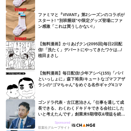
ファミマと『VIVANT』第2シーズンのコラボが
スタート! “別班饅頭”や限定グッズ登場にファ
ン感激「これは買うしかない!」
【無料漫画】かりあげクン(2095回)毎日2回配
信!「洗たく」デパートにやってきたワケは.../
植田まさし
【無料漫画】毎日配信!少年アシベ(155)「パパ
といっしょに」森下裕美/キュートなゴマフアザ
ラシの“ゴマちゃん”をめぐる名作ギャグ4コマ
ゴンドラ代表・古江恵治さん「仕事を通して成
長できる、わくわくドキドキできる会社にした
いと考えたんです」創業来9期増収&増益を続け
るWebマーケティング会社のアイデンティティ
Sponsored
双葉社グループサイト