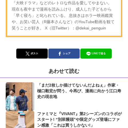
『大映ドラマ』などのレトロな作品を愛してやまない。
現在も夜中まで漫画を読みふけり、成人した子どもから
「早く寝ろ」と叱られている。 息抜きはホラー映画鑑賞
や、お笑い芸人（R藤本さんなど）のYouTube動画を観て
笑うことが好き。 X（旧Twitter）：@dekai_penguin
ポスト
シェア
LINEで送る
あわせて読む
「まだ2枚しか描けてないんだよねぇ」作家・
樋口毅宏が問う、今再び、漫画に向かう江口寿
史の現在地
ファミマと『VIVANT』第2シーズンのコラボが
スタート! “別班饅頭”や限定グッズ登場にファ
ン感激「これは買うしかない!」