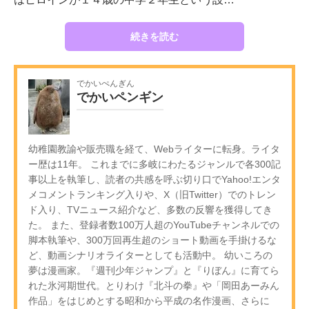
続きを読む
でかいぺんぎん
でかいペンギン
幼稚園教諭や販売職を経て、Webライターに転身。ライタ
ー歴は11年。 これまでに多岐にわたるジャンルで各300記
事以上を執筆し、読者の共感を呼ぶ切り口でYahoo!エンタ
メコメントランキング入りや、X（旧Twitter）でのトレン
ド入り、TVニュース紹介など、多数の反響を獲得してき
た。 また、登録者数100万人超のYouTubeチャンネルでの
脚本執筆や、300万回再生超のショート動画を手掛けるな
ど、動画シナリオライターとしても活動中。 幼いころの
夢は漫画家。『週刊少年ジャンプ』と『りぼん』に育てら
れた氷河期世代。とりわけ『北斗の拳』や「岡田あーみん
作品」をはじめとする昭和から平成の名作漫画、さらに