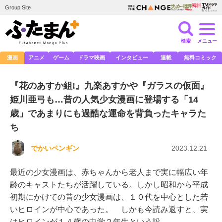
Group Site
検索
メニュー
漫画
アニメ
ゲーム
ドラマ映画
インタビュー
連載
無料コミック
『花のあすか組!』九楽あすかや『ガラスの仮面』
姫川亜弓も…昔の人気少女漫画に登場する「14
歳」であまりにも過酷な運命を背負ったキャラた
ち
でかいペンギン
2023.12.21
最近の少女漫画は、赤ちゃんから老人まで実に幅広い年
齢のキャストたちが活躍している。しかし昭和から平成
初期にかけての昔の少女漫画は、１０代を中心とした若
いヒロインが中心であった。 しかも今読み返すと、実
はヒロインが１４歳の中学２年生という設…