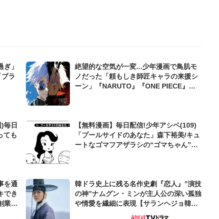
過ぎ」
絶望的な空気が一変...少年漫画で鳥肌モ
「ブラ
ノだった「頼もしき師匠キャラの来援シ
ーン」『NARUTO』『ONE PIECE』
『呪術廻戦』で描かれた最強描写
)毎日
【無料漫画】毎日配信!少年アシベ(109)
っても
「プールサイドのあなた」森下裕美/キュ
ートなゴマフアザラシの“ゴマちゃん”を
めぐる名作ギャグ4コマ
事を通
韓ドラ史上に残る名作史劇『恋人』”演技
キでき
の神”ナムグン・ミンが主人公の深い孤独
創業来
や情愛を繊細に表現【サランヘジョ韓ド
ケティン
ラ】