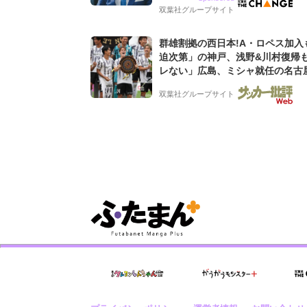
グ会社のアイデンティティ
双葉社グループサイト
群雄割拠の西日本!A・ロペス加入
迫次第」の神戸、浅野&川村復帰
レない」広島、ミシャ就任の名古
【Jリーグ開幕「初めての秋春制
双葉社グループサイト
激論】(2)