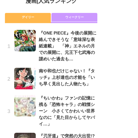
漫画
|
人気ランキング
デイリー
ウィークリー
『ONE PIECE』今後の展開に
舞
絡んできそうな「意味深な表
編
紙連載」 「神」エネルの月
禁
での展開に、元王下七武海の
「
謎めいた過去も…
連
南や和也だけじゃない！『タ
令
ッチ』上杉達也の才能を「い
た!
ち早く見出した人物たち」
前
ト
ド
『ちいかわ』ファンの記憶に
残る「恐怖キャラ」の戦慄シ
『O
ーン 小さくてかわいい世界
絡
なのに「見た目からしてヤバ
紙
イ…」
で
謎
『刃牙道』で突然の大出世!?