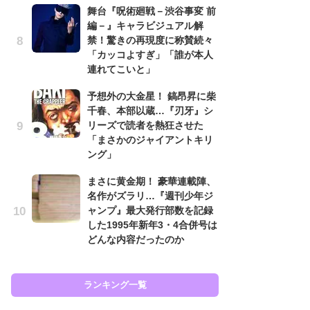
舞台『呪術廻戦－渋谷事変 前
南
編－』キャラビジュアル解
ッ
禁！驚きの再現度に称賛続々
ち
「カッコよすぎ」「誰が本人
連れてこいと」
怖
予想外の大金星！ 鎬昂昇に柴
代
千春、本部以蔵…『刃牙』シ
加
リーズで読者を熱狂させた
思
「まさかのジャイアントキリ
原
ング」
闘
まさに黄金期！ 豪華連載陣、
ア
名作がズラリ…『週刊少年ジ
の
ャンプ』最大発行部数を記録
した1995年新年3・4合併号は
どんな内容だったのか
ラン
ランキング一覧