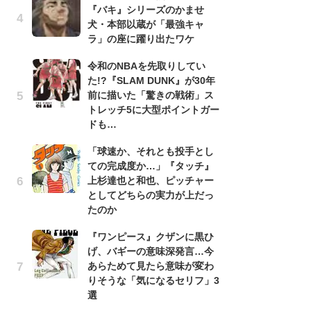
『バキ』シリーズのかませ
『
犬・本部以蔵が「最強キャ
残
ラ」の座に躍り出たワケ
ー
な
令和のNBAを先取りしてい
イ
た!?『SLAM DUNK』が30年
前に描いた「驚きの戦術」ス
『
トレッチ5に大型ポイントガー
に
ドも…
も
を
「球速か、それとも投手とし
役
ての完成度か…」『タッチ』
上杉達也と和也、ピッチャー
ア
としてどちらの実力が上だっ
ー
たのか
場
ァ
『ワンピース』クザンに黒ひ
げ、バギーの意味深発言…今
努
あらためて見たら意味が変わ
ジ
りそうな「気になるセリフ」3
鬼
選
の