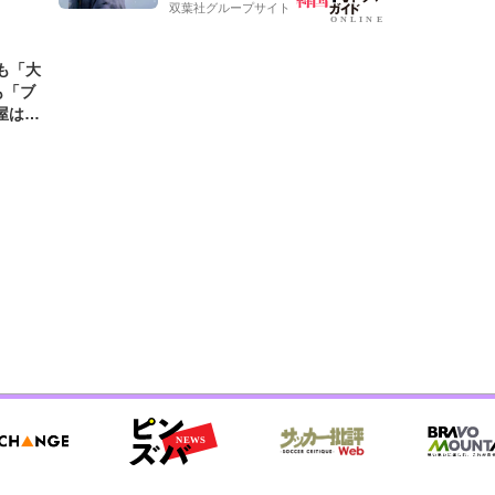
双葉社グループサイト
も「大
も「ブ
屋は?
」の大