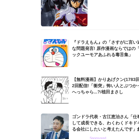
『ドラえもん』の「さすがに言い
な問題発言! 原作漫画ならではの
ックユーモアあふれる毒舌集」
【無料漫画】かりあげクン(1783回
2回配信!「衝突」怖い人とぶつか
へっちゃら...?/植田まさし
ゴンドラ代表・古江恵治さん「仕
して成長できる、わくわくドキド
る会社にしたいと考えたんです」
9期増収&増益を続けるWebマー
Sponsored