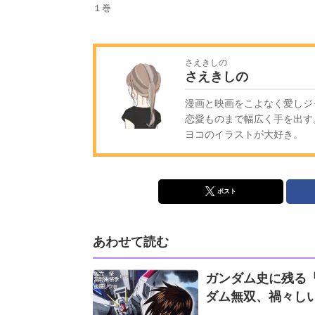
１巻
さえきしの
さえきしの
漫画と映画をこよなく愛しジ
恋愛ものまで幅広く手を出す。
ヨコのイラストが大好き。
ポスト
あわせて読む
ガンダム史に残る
ダム無双、禍々しい