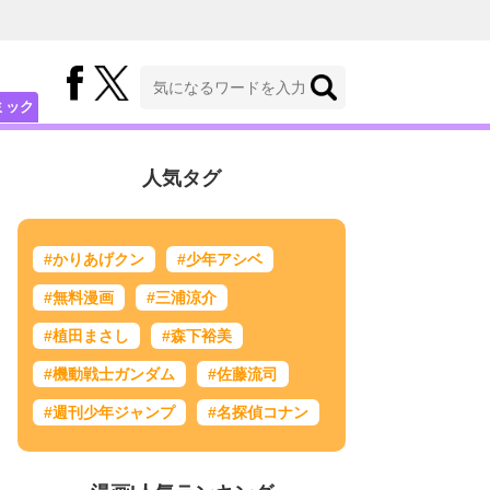
ミック
人気タグ
#かりあげクン
#少年アシベ
#無料漫画
#三浦涼介
#植田まさし
#森下裕美
#機動戦士ガンダム
#佐藤流司
#週刊少年ジャンプ
#名探偵コナン