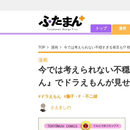
トップ
漫画
TOP
漫画
今では考えられない不穏すぎる発言も!?
漫画
今では考えられない不穏
ん』でドラえもんが見
#ドラえもん
#藤子・F・不二雄
さえきしの