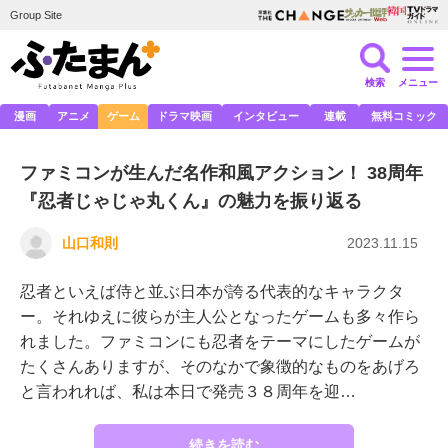
Group Site
検索
メニュー
漫画
アニメ
ゲーム
ドラマ映画
インタビュー
連載
無料コミック
ファミコンが生んだ名作和風アクション！ 38周年
『忍者じゃじゃ丸くん』の魅力を振り返る
山口和則
2023.11.15
忍者といえば侍と並ぶ日本が誇る代表的なキャラクタ
ー。それゆえに彼らが主人公となったゲームも多々作ら
れました。ファミコンにも忍者をテーマにしたゲームが
たくさんありますが、そのなかで象徴的なものをあげろ
と言われれば、私は本日で発売３８周年を迎…
続きを読む