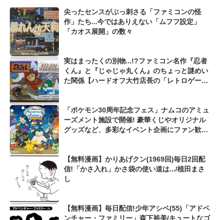
尖ったセンスがぶっ刺さる「ファミコンの怪
作」たち...今ではありえない「ムフフ設定」
「カオス展開」の数々
実はまったくの別物...!?ファミコン名作『忍者
くん』と『じゃじゃ丸くん』のちょっと謎めい
た関係【ハードオフ大竹店長の「レトロゲーム
ちょっといい話」】
「ポケモン30周年記念フェス」ナムコのアミュ
ーズメント施設で開催! 豪華くじやオリジナル
グッズなど、多彩なイベント企画にファン歓喜
「めちゃくちゃ可愛い!」
【無料漫画】かりあげクン(1969回)毎日2回配
信!「かさ入れ」かさ袋の使い道は.../植田まさ
し
【無料漫画】毎日配信!少年アシベ(55)「アドベ
ンチャー・ファミリー」森下裕美/キュートなゴ