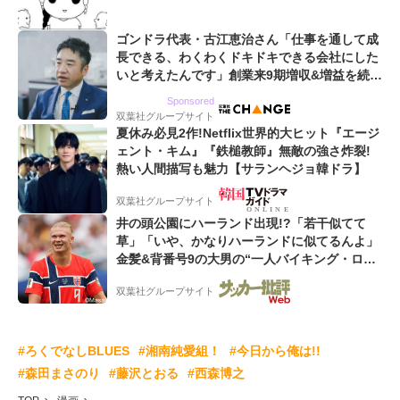
コマ
ゴンドラ代表・古江恵治さん「仕事を通して成
長できる、わくわくドキドキできる会社にした
いと考えたんです」創業来9期増収&増益を続け
るWebマーケティング会社のアイデンティティ
Sponsored
双葉社グループサイト
夏休み必見2作!Netflix世界的大ヒット『エージ
ェント・キム』『鉄槌教師』無敵の強さ炸裂!
熱い人間描写も魅力【サランヘジョ韓ドラ】
双葉社グループサイト
井の頭公園にハーランド出現!?「若干似てて
草」「いや、かなりハーランドに似てるんよ」
金髪&背番号9の大男の“一人バイキング・ロ
ー”映像が話題!「元気をもらった」
双葉社グループサイト
#ろくでなしBLUES
#湘南純愛組！
#今日から俺は!!
#森田まさのり
#藤沢とおる
#西森博之