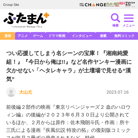
Group Site
検索
メニュー
漫画
アニメ
ゲーム
ドラマ映画
インタビュー
連載
無料コミック
つい応援してしまう名シーンの宝庫！『湘南純愛
組！』『今日から俺は!!』など名作ヤンキー漫画に
欠かせない「ヘタレキャラ」が土壇場で見せる“漢
気”
大山元
2023.07.16
前後編２部作の映画『東京リベンジャーズ２ 血のハロウ
ィン編』の後編が２０２３年６月３０日より公開されて
いるほか、２月からは原作：佐木飛朗斗氏・作画：所十
三氏による漫画『疾風伝説 特攻の拓』の復刻版コミック
スが毎月２冊ずつ発売されるなど、時代…