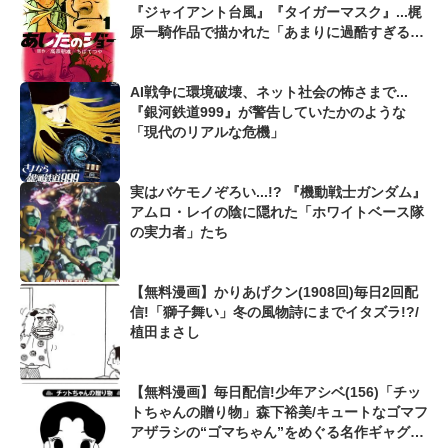
『ジャイアント台風』『タイガーマスク』...梶
原一騎作品で描かれた「あまりに過酷すぎる特
訓」
AI戦争に環境破壊、ネット社会の怖さまで...
『銀河鉄道999』が警告していたかのような
「現代のリアルな危機」
実はバケモノぞろい...!? 『機動戦士ガンダム』
アムロ・レイの陰に隠れた「ホワイトベース隊
の実力者」たち
【無料漫画】かりあげクン(1908回)毎日2回配
信!「獅子舞い」冬の風物詩にまでイタズラ!?/
植田まさし
【無料漫画】毎日配信!少年アシベ(156)「チッ
トちゃんの贈り物」森下裕美/キュートなゴマフ
アザラシの“ゴマちゃん”をめぐる名作ギャグ4