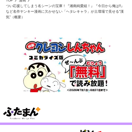
TOP
漫画
つい応援してしまう名シーンの宝庫！『湘南純愛組！』『今日から俺は!!』
など名作ヤンキー漫画に欠かせない「ヘタレキャラ」が土壇場で見せる“漢
気”（概要）