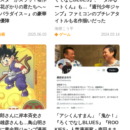
花ざかりの君たちへ～
ートくん』も…『週刊少年ジャ
パラダイス～』の豪華
ンプ』ファミコンのプチレアタ
優陣
イトルも名作揃いだった
の
海狸こう平
映画
2025.06.03
ゲーム
2024.03.14
郎さんに岸本斉史さ
「アシくんすまん」「鬼か！」
雄彦さんも…鳥山明さ
『ろくでなしBLUES』『ROO
に黄金期ジャンプ漫画
KIES』人気漫画家・森田まさ