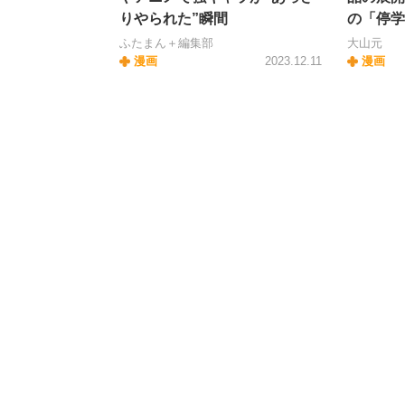
りやられた”瞬間
の「停学
ふたまん＋編集部
大山元
漫画
2023.12.11
漫画