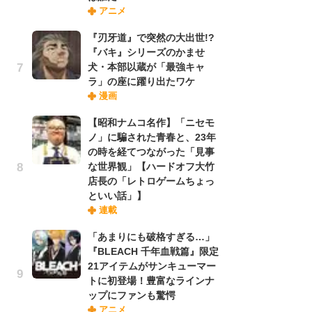
アニメ
実
『刃牙道』で突然の大出世!?
『バキ』シリーズのかませ
劇
犬・本部以蔵が「最強キャ
け
ラ」の座に躍り出たワケ
「
漫画
れ
【昭和ナムコ名作】「ニセモ
ノ」に騙された青春と、23年
令
の時を経てつながった「見事
た!
な世界観」【ハードオフ大竹
前
店長の「レトロゲームちょっ
ト
といい話」】
ド
連載
「あまりにも破格すぎる…」
「
『BLEACH 千年血戦篇』限定
決
21アイテムがサンキューマー
場
トに初登場！豊富なラインナ
別
ップにファンも驚愕
アニメ