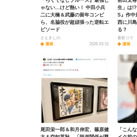
『ろくでなしブルース』最強じ
前田太尊
ゃない…けど熱い！ 中田小兵
生」は!
二に大橋＆武藤の留年コンビ
S』作中
ら、名脇役が超頑張った逆転エ
西に川島
ピソード
る？
さえきしの
蒼影コウ
漫画
2026.03.31
漫画
尾田栄一郎＆和月伸宏、篠原健
「こんな
太＆空知英秋…「師弟関係が尊
イク前の