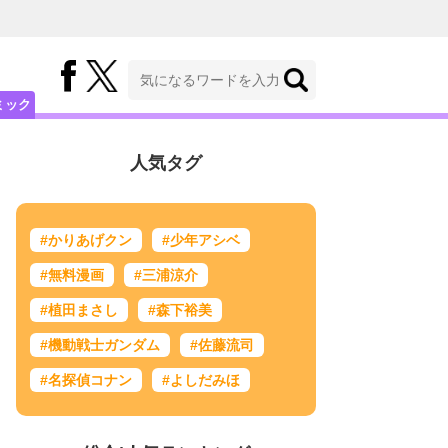
ミック
人気タグ
#かりあげクン
#少年アシベ
#無料漫画
#三浦涼介
#植田まさし
#森下裕美
#機動戦士ガンダム
#佐藤流司
#名探偵コナン
#よしだみほ