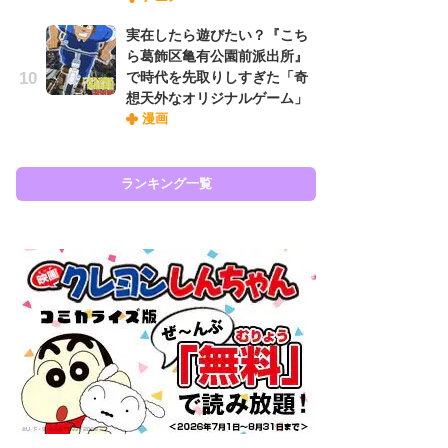
『
実在したら遊びたい？『こち
に
ら葛飾区亀有公園前派出所』
も
で時代を先取りしすぎた「奇
を
想天外なオリジナルゲーム」
役
漫画
ランキング一覧
ラン