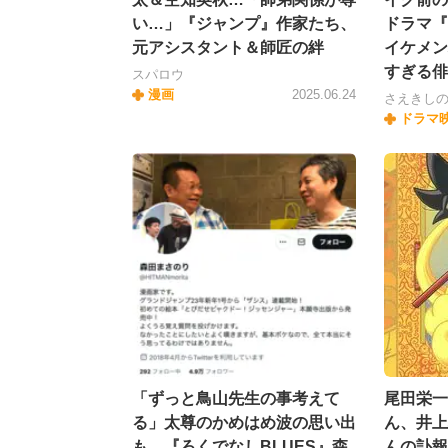
い…」『ジャンプ』作家たち、
ドラマ『
元アシスタント＆師匠の絆
イケメン
すぎる俳
スパロウ
漫画
2025.06.24
さえきし
ドラマ
「ずっと鳥山先生の事考えて
尾田栄一
る」太尊のかめはめ波の思い出
ん、井上
も…『ろくでなしBLUES』森
んの訃報