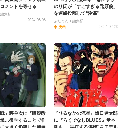
コメントを寄せる
のり氏が「すごすぎる元原稿」
を連続投稿して“謝罪”
＋編集部
2024.03.08
ふたまん＋編集部
漫画
2024.02.23
戦』秤金次に『暗殺教
『ひるなかの流星』坂口健太郎
業…復学することで作
に『ろくでなしBLUES』堂本
に大きく影響した漫画
剛も…“実在する俳優”をモデル