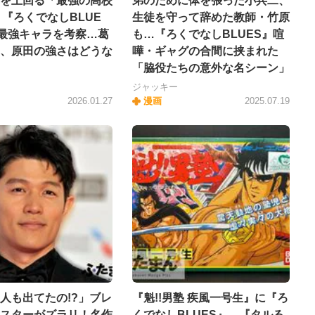
を上回る「最強の高校
弟のために体を張った小兵二、
? 『ろくでなしBLUE
生徒を守って辞めた教師・竹原
最強キャラを考察…葛
も…『ろくでなしBLUES』喧
、原田の強さはどうな
嘩・ギャグの合間に挟まれた
「脇役たちの意外な名シーン」
ジャッキー
2026.01.27
漫画
2025.07.19
人も出てたの!?」ブレ
『魁!!男塾 疾風一号生』に『ろ
スターがズラリ！名作
くでなしBLUES』、『タルる