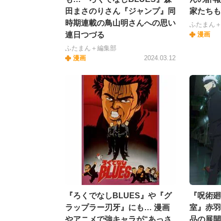
田まさのりさん『ジャンプ』同
家たちも
時期連載の鳥山明さんへの思い
ふたまん
連日つづる
漫画
ふたまん＋編集部
漫画
2024.03.12
『ろくでなしBLUES』や『グ
『呪術廻
ラップラー刃牙』にも… 漫画
室』赤羽
やアニメで強キャラが“あっさ
品の展開