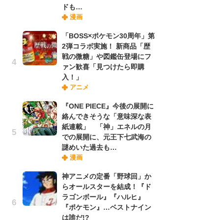
ドも…
禁
漫画
「
連
「BOSS×ポケモン30周年」第
2弾コラボ実施！ 新商品「歴
戦の微糖」や図鑑缶登場にフ
【
ァン歓喜「見つけたら即購
ー
入！」
完
アニメ
ー
『ONE PIECE』今後の展開に
絡んできそうな「意味深な表
ナ
紙連載」 「神」エネルの月
リ
での展開に、元王下七武海の
イ
謎めいた過去も…
味
漫画
フ
ち
神アニメの定番「野球回」か
らオールスターを結成！『ド
ラゴンボール』『ハルヒ』
『
『ポケモン』…ベストナイン
に
は誰だ!?
が