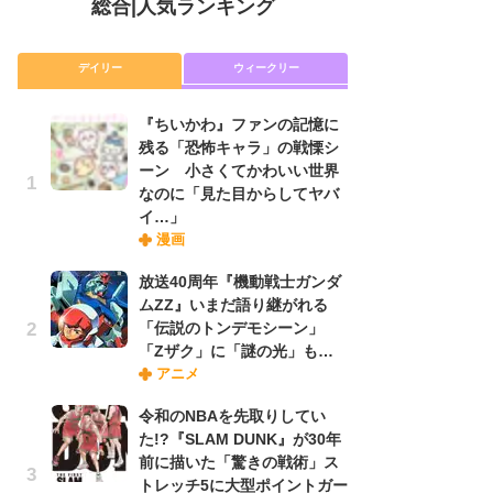
総合
|
人気ランキング
デイリー
ウィークリー
『ちいかわ』ファンの記憶に
放
残る「恐怖キャラ」の戦慄シ
ム
ーン 小さくてかわいい世界
「
なのに「見た目からしてヤバ
「
イ…」
漫画
木
放送40周年『機動戦士ガンダ
シ
ムZZ』いまだ語り継がれる
「
「伝説のトンデモシーン」
ル
「Zザク」に「謎の光」も…
ム
アニメ
さ
ス
令和のNBAを先取りしてい
た!?『SLAM DUNK』が30年
前に描いた「驚きの戦術」ス
舞
トレッチ5に大型ポイントガー
編