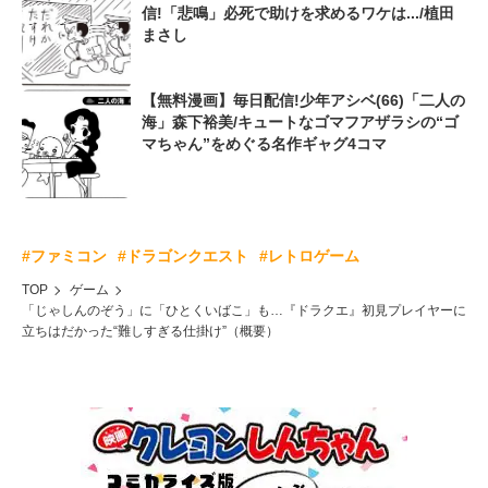
信!「悲鳴」必死で助けを求めるワケは.../植田
まさし
【無料漫画】毎日配信!少年アシベ(66)「二人の
海」森下裕美/キュートなゴマフアザラシの“ゴ
マちゃん”をめぐる名作ギャグ4コマ
#ファミコン
#ドラゴンクエスト
#レトロゲーム
TOP
ゲーム
「じゃしんのぞう」に「ひとくいばこ」も…『ドラクエ』初見プレイヤーに
立ちはだかった“難しすぎる仕掛け”（概要）