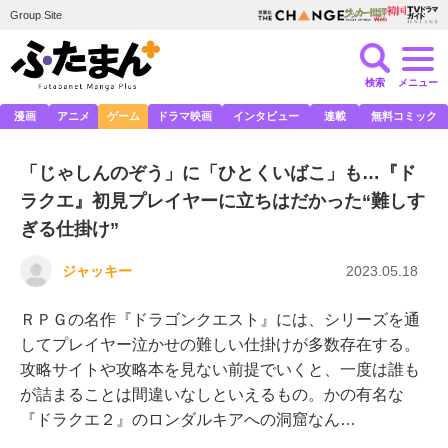
Group Site
検索
メニュー
漫画
アニメ
ゲーム
ドラマ映画
インタビュー
連載
無料コミック
「じゃしんのぞう」に「ひとくいばこ」も…『ド
ラクエ』初見プレイヤーに立ちはだかった“難しす
ぎる仕掛け”
ジャッキー
2023.05.18
ＲＰＧの名作『ドラゴンクエスト』には、シリーズを通
してプレイヤー泣かせの難しい仕掛けが多数存在する。
攻略サイトや攻略本を見ない前提でいくと、一度は誰も
が詰まることは間違いなしといえるもの。かの有名な
『ドラクエ２』のロンダルキアへの洞窟なん…