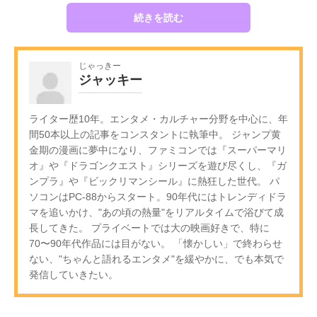
続きを読む
じゃっきー
ジャッキー
ライター歴10年。エンタメ・カルチャー分野を中心に、年
間50本以上の記事をコンスタントに執筆中。 ジャンプ黄
金期の漫画に夢中になり、ファミコンでは『スーパーマリ
オ』や『ドラゴンクエスト』シリーズを遊び尽くし、『ガ
ンプラ』や『ビックリマンシール』に熱狂した世代。 パ
ソコンはPC-88からスタート。90年代にはトレンディドラ
マを追いかけ、"あの頃の熱量"をリアルタイムで浴びて成
長してきた。 プライベートでは大の映画好きで、特に
70〜90年代作品には目がない。 「懐かしい」で終わらせ
ない、"ちゃんと語れるエンタメ"を緩やかに、でも本気で
発信していきたい。