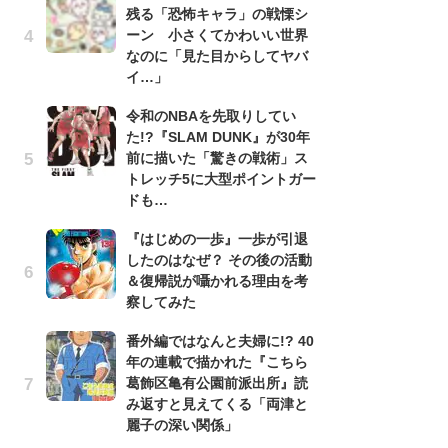
残る「恐怖キャラ」の戦慄シ
南
ーン 小さくてかわいい世界
ッ
なのに「見た目からしてヤバ
ち
イ…」
令和のNBAを先取りしてい
『
た!?『SLAM DUNK』が30年
残
前に描いた「驚きの戦術」ス
ー
トレッチ5に大型ポイントガー
な
ドも…
イ
『はじめの一歩』一歩が引退
『
したのはなぜ？ その後の活動
に
＆復帰説が囁かれる理由を考
も
察してみた
を
役
番外編ではなんと夫婦に!? 40
年の連載で描かれた『こちら
ア
葛飾区亀有公園前派出所』読
ー
み返すと見えてくる「両津と
場
麗子の深い関係」
ァ