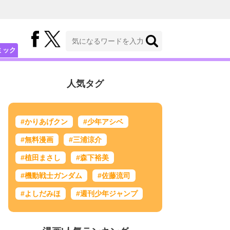
ミック
人気タグ
#かりあげクン
#少年アシベ
#無料漫画
#三浦涼介
#植田まさし
#森下裕美
#機動戦士ガンダム
#佐藤流司
#よしだみほ
#週刊少年ジャンプ