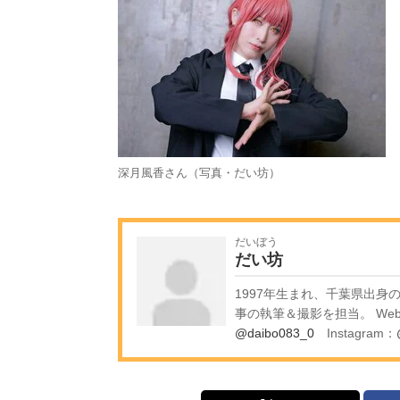
深月風香さん（写真・だい坊）
だいぼう
だい坊
1997年生まれ、千葉県出
事の執筆＆撮影を担当。 Webザ
@daibo083_0
Instagram：