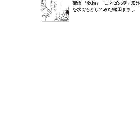
配信!「乾物」「ことばの壁」意
を水でもどしてみた/植田まさし