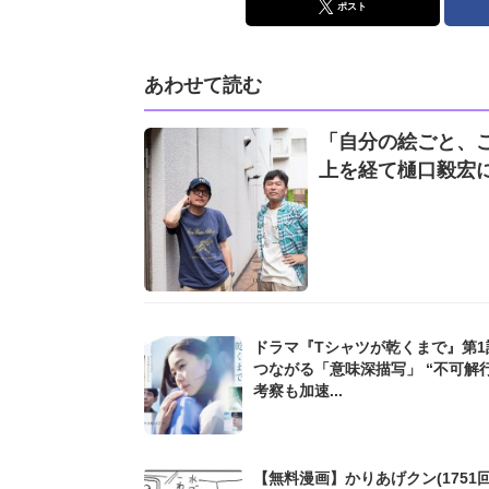
ポスト
あわせて読む
「自分の絵ごと、
上を経て樋口毅宏
ドラマ『Tシャツが乾くまで』第1
つながる「意味深描写」 “不可解
考察も加速...
【無料漫画】かりあげクン(1751回