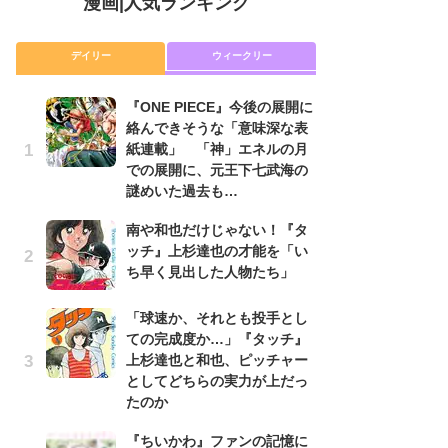
漫画
|
人気ランキング
デイリー
ウィークリー
『ONE PIECE』今後の展開に
舞
絡んできそうな「意味深な表
編
紙連載」 「神」エネルの月
禁
での展開に、元王下七武海の
「
謎めいた過去も…
連
南や和也だけじゃない！『タ
『O
ッチ』上杉達也の才能を「い
絡
ち早く見出した人物たち」
紙
で
謎
「球速か、それとも投手とし
ての完成度か…」『タッチ』
令
上杉達也と和也、ピッチャー
た!
としてどちらの実力が上だっ
前
たのか
ト
ド
『ちいかわ』ファンの記憶に