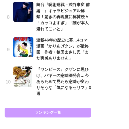
舞台『呪術廻戦－渋谷事変 前
努
編－』キャラビジュアル解
ジ
禁！驚きの再現度に称賛続々
鬼
「カッコよすぎ」「誰が本人
の
連れてこいと」
怖
連載46年の歴史に幕…4コマ
代
漫画『かりあげクン』が最終
加
回 作者・植田まさし氏「ま
思
だ実感ありません」
「
『ワンピース』クザンに黒ひ
て
げ、バギーの意味深発言…今
上
あらためて見たら意味が変わ
と
りそうな「気になるセリフ」3
た
選
ラン
ランキング一覧