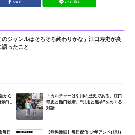
シェア
LINEで送る
このジャンルはそろそろ終わりかな」江口寿史が炎
に語ったこと
話から
「カルチャーは引用の歴史である」江口
行動”に
寿史と樋口毅宏、“引用と継承”をめぐる
対話
)毎日
【無料漫画】毎日配信!少年アシベ(151)