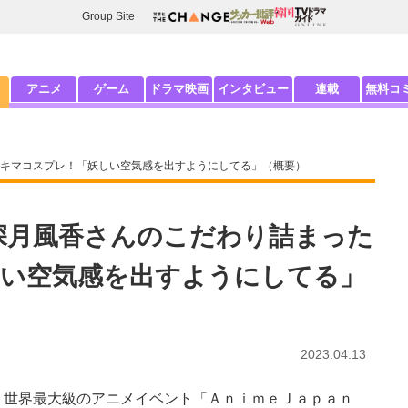
Group Site
アニメ
ゲーム
ドラマ映画
インタビュー
連載
無料コ
まったマキマコスプレ！「妖しい空気感を出すようにしてる」（概要）
023』深月風香さんのこだわり詰まった
い空気感を出すようにしてる」
2023.04.13
世界最大級のアニメイベント「ＡｎｉｍｅＪａｐａｎ