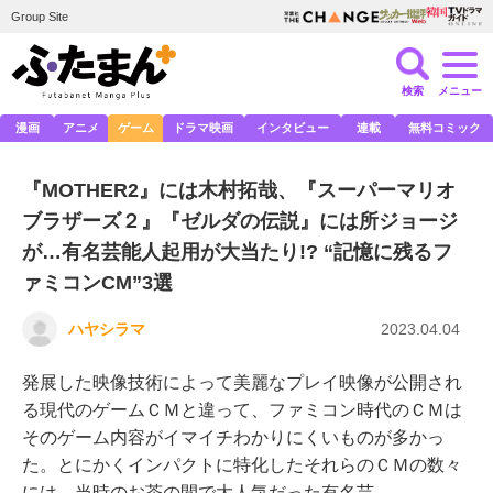
Group Site
検索
メニュー
漫画
アニメ
ゲーム
ドラマ映画
インタビュー
連載
無料コミック
『MOTHER2』には木村拓哉、『スーパーマリオ
ブラザーズ２』『ゼルダの伝説』には所ジョージ
が…有名芸能人起用が大当たり!? “記憶に残るフ
ァミコンCM”3選
ハヤシラマ
2023.04.04
発展した映像技術によって美麗なプレイ映像が公開され
る現代のゲームＣＭと違って、ファミコン時代のＣＭは
そのゲーム内容がイマイチわかりにくいものが多かっ
た。とにかくインパクトに特化したそれらのＣＭの数々
には、当時のお茶の間で大人気だった有名芸…