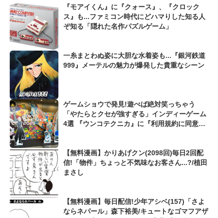
『モアイくん』に『クォース』、『クロック
ス』も...ファミコン時代にどハマりした知る人
ぞ知る「隠れた名作パズルゲーム」
一糸まとわぬ姿に大胆な水着姿も...『銀河鉄道
999』メーテルの魅力が爆発した貴重なシーン
ゲームショウで発見!遊べば絶対笑っちゃう
「やたらとクセが強すぎる」インディーゲーム
4選 『ウンコテクニカ』に『利用規約に同意し
たい』も...【東京ゲームショウ2025】
【無料漫画】かりあげクン(2098回)毎日2回配
信!「物件」ちょっと不気味なお客さん...?/植田
まさし
【無料漫画】毎日配信!少年アシベ(157)「さよ
ならネパール」森下裕美/キュートなゴマフアザ