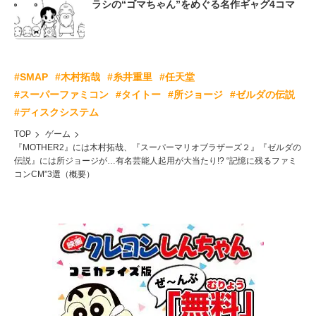
ラシの“ゴマちゃん”をめぐる名作ギャグ4コマ
#SMAP
#木村拓哉
#糸井重里
#任天堂
#スーパーファミコン
#タイトー
#所ジョージ
#ゼルダの伝説
#ディスクシステム
TOP
ゲーム
『MOTHER2』には木村拓哉、『スーパーマリオブラザーズ２』『ゼルダの
伝説』には所ジョージが…有名芸能人起用が大当たり!? “記憶に残るファミ
コンCM”3選（概要）