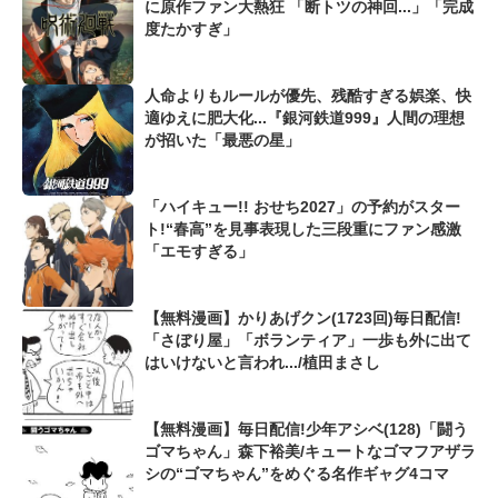
に原作ファン大熱狂 「断トツの神回...」「完成
度たかすぎ」
人命よりもルールが優先、残酷すぎる娯楽、快
適ゆえに肥大化...『銀河鉄道999』人間の理想
が招いた「最悪の星」
「ハイキュー!! おせち2027」の予約がスター
ト!“春高”を見事表現した三段重にファン感激
「エモすぎる」
【無料漫画】かりあげクン(1723回)毎日配信!
「さぼり屋」「ボランティア」一歩も外に出て
はいけないと言われ.../植田まさし
【無料漫画】毎日配信!少年アシベ(128)「闘う
ゴマちゃん」森下裕美/キュートなゴマフアザラ
シの“ゴマちゃん”をめぐる名作ギャグ4コマ