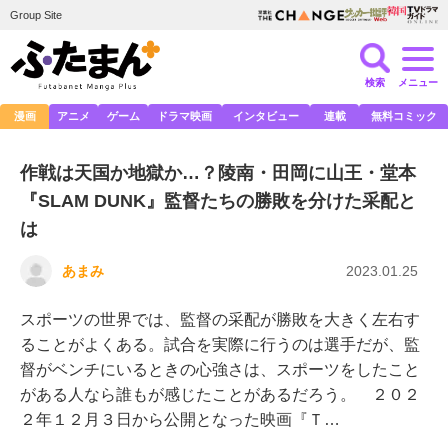
Group Site
検索
メニュー
漫画
アニメ
ゲーム
ドラマ映画
インタビュー
連載
無料コミック
作戦は天国か地獄か…？陵南・田岡に山王・堂本
『SLAM DUNK』監督たちの勝敗を分けた采配と
は
あまみ
2023.01.25
スポーツの世界では、監督の采配が勝敗を大きく左右す
ることがよくある。試合を実際に行うのは選手だが、監
督がベンチにいるときの心強さは、スポーツをしたこと
がある人なら誰もが感じたことがあるだろう。 ２０２
２年１２月３日から公開となった映画『Ｔ…