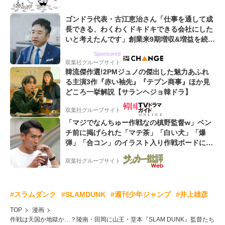
ゴンドラ代表・古江恵治さん「仕事を通して成
長できる、わくわくドキドキできる会社にした
いと考えたんです」創業来9期増収&増益を続け
るWebマーケティング会社のアイデンティティ
Sponsored
双葉社グループサイト
韓流傑作選!2PMジュノの傑出した魅力あふれ
る主演3作『赤い袖先』『テプン商事』ほか見
どころ一挙解説【サランヘジョ韓ドラ】
双葉社グループサイト
「マジでなんちゅー作戦なの槙野監督w」ベン
チ前に掲げられた「マテ茶」「白い犬」「爆
弾」「合コン」のイラスト入り作戦ボードにフ
ァン困惑!「想像よりデカくて吹いた」
双葉社グループサイト
#スラムダンク
#SLAMDUNK
#週刊少年ジャンプ
#井上雄彦
TOP
漫画
作戦は天国か地獄か…？陵南・田岡に山王・堂本『SLAM DUNK』監督たち