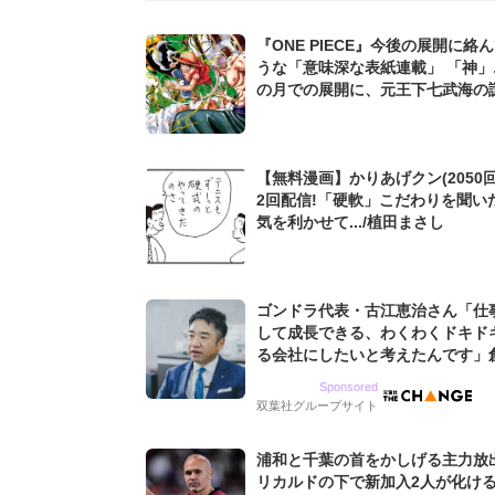
『ONE PIECE』今後の展開に絡
うな「意味深な表紙連載」 「神」
の月での展開に、元王下七武海の
た過去も...
【無料漫画】かりあげクン(2050回
2回配信!「硬軟」こだわりを聞い
気を利かせて.../植田まさし
ゴンドラ代表・古江恵治さん「仕
して成長できる、わくわくドキド
る会社にしたいと考えたんです」
9期増収&増益を続けるWebマー
Sponsored
グ会社のアイデンティティ
双葉社グループサイト
浦和と千葉の首をかしげる主力放
リカルドの下で新加入2人が化ける