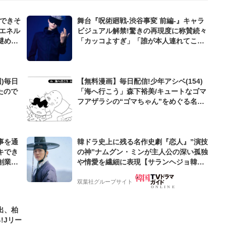
んできそ
舞台『呪術廻戦-渋谷事変 前編-』キャラ
エネル
ビジュアル解禁!驚きの再現度に称賛続々
謎めい
「カッコよすぎ」「誰が本人連れてこい
と」
)毎日
【無料漫画】毎日配信!少年アシベ(154)
たので
「海へ行こう」森下裕美/キュートなゴマ
フアザラシの“ゴマちゃん”をめぐる名作
ギャグ4コマ
事を通
韓ドラ史上に残る名作史劇『恋人』”演技
キでき
の神”ナムグン・ミンが主人公の深い孤独
創業来
や情愛を繊細に表現【サランヘジョ韓ド
ケティン
ラ】
双葉社グループサイト
出、柏
!Jリー