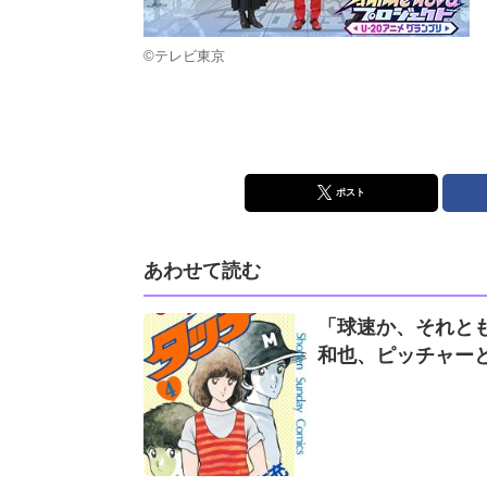
©テレビ東京
ポスト
あわせて読む
「球速か、それとも
和也、ピッチャー