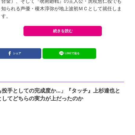
合金）、そして『呪術廻戦』の主人公・虎杖悠仁役でも
知られる声優・榎木淳弥が地上波初ＭＣとして就任しま
す。
続きを読む
シェア
LINEで送る
投手としての完成度か...」『タッチ』上杉達也と
としてどちらの実力が上だったのか