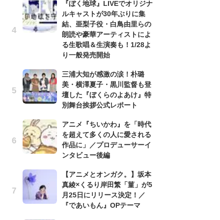
『ぼく地球』LIVEでオリジナ
信
ルキャストが30年ぶりに集
ダー
結、亜梨子役・白鳥由里らの
P
朗読や豪華アーティストによ
古
る生歌唱＆生演奏も！1/28よ
あ
り一般発売開始
る
三浦大知が感激の涙！朴璐
詠
美・横澤夏子・黒川監督も登
懐
壇した『ぼくらのよあけ』特
ト
別舞台挨拶公式レポート
の
アニメ『ちいかわ』を「時代
を超えて多くの人に愛される
『
作品に」／プロデューサーイ
幸
ンタビュー後編
ー
な
【アニメとオンガク。】坂本
前
真綾×くるり岸田繁「菫」が5
月25日にリリース決定！／
声
『であいもん』OPテーマ
も
「[