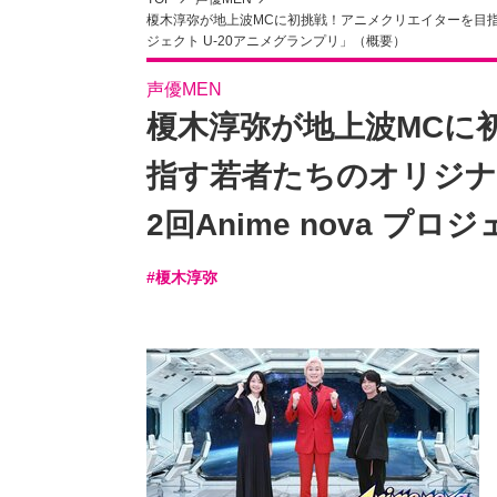
榎木淳弥が地上波MCに初挑戦！アニメクリエイターを目指す若
ジェクト U-20アニメグランプリ」（概要）
声優MEN
榎木淳弥が地上波MCに
指す若者たちのオリジナ
2回Anime nova プ
#榎木淳弥