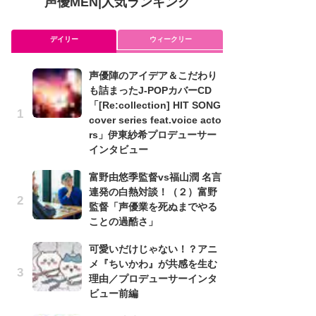
声優MEN
|
人気ランキング
デイリー
ウィークリー
声優陣のアイデア＆こだわり
ア
も詰まったJ-POPカバーCD
を
「[Re:collection] HIT SONG
作
cover series feat.voice acto
ン
rs」伊東紗希プロデューサー
可
インタビュー
メ
富野由悠季監督vs福山潤 名言
理
連発の白熱対談！（２）富野
ビ
監督「声優業を死ぬまでやる
み
ことの過酷さ」
た
可愛いだけじゃない！？アニ
鼻
メ『ちいかわ』が共感を生む
バ
理由／プロデューサーインタ
ト
ビュー前編
の