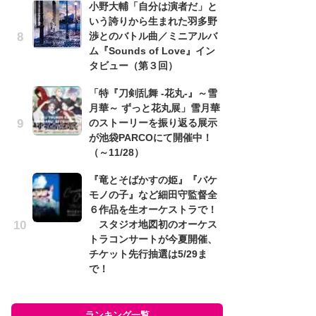
小野大輔「自分は演者だ」と
cov
いう誇りから生まれた羽多野
r
渉とのバトル曲／ミニアルバ
イ
ム『Sounds of Love』イン
タビュー（第３回）
「
し
「特『刀剣乱舞 -花丸-』～雪
シ
月華～ ずっと花丸展」雪月華
太
のストーリーを振り返る展示
が池袋PARCOにて開催中！
『
（～11/28）
ー
コ
『竜とそばかすの姫』『バケ
み
モノの子』など細田守監督全
６作品を生オーケストラで！
スタジオ地図初のオーケス
ラン
トラコンサートが今夏開催、
チケット先行抽選は5/29ま
で！
ランキング一覧