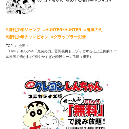
の“ゴマちゃん”をめぐる名作ギャグ4コマ
#週刊少年ジャンプ
#HUNTER×HUNTER
#鬼滅の刃
#週刊少年チャンピオン
#グラップラー刃牙
TOP
漫画
『H×H』キルアや『鬼滅の刃』冨岡義勇も…ゾッとするほど圧倒的！バト
ル漫画で描かれた“鮮やかすぎた瞬殺シーン”3選（概要）