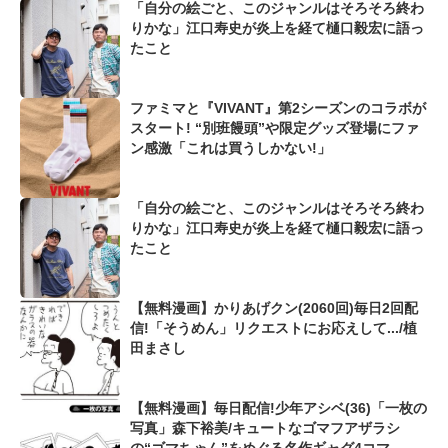
「自分の絵ごと、このジャンルはそろそろ終わ
りかな」江口寿史が炎上を経て樋口毅宏に語っ
たこと
ファミマと『VIVANT』第2シーズンのコラボが
スタート! “別班饅頭”や限定グッズ登場にファ
ン感激「これは買うしかない!」
「自分の絵ごと、このジャンルはそろそろ終わ
りかな」江口寿史が炎上を経て樋口毅宏に語っ
たこと
【無料漫画】かりあげクン(2060回)毎日2回配
信!「そうめん」リクエストにお応えして.../植
田まさし
【無料漫画】毎日配信!少年アシベ(36)「一枚の
写真」森下裕美/キュートなゴマフアザラシ