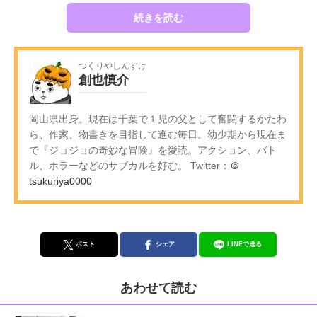
続きを読む
つくりやしんすけ
創也慎介
岡山県出身。現在は千葉で１児の父として奮闘するかたわ
ら、作家、物書きを目指して進む毎日。幼少期から現在ま
で『ジョジョの奇妙な冒険』を愛読。アクション、バト
ル、ホラーなどのサブカルを好む。 Twitter：
＠
tsukuriya0000
ポスト
シェア
LINEで送る
あわせて読む