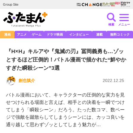
Group Site
検索
メニュー
漫画
アニメ
ゲーム
ドラマ映画
インタビュー
連載
無料コミック
『H×H』キルアや『鬼滅の刃』冨岡義勇も…ゾッ
とするほど圧倒的！バトル漫画で描かれた“鮮やか
すぎた瞬殺シーン”3選
創也慎介
2022.12.25
バトル漫画において、キャラクターの圧倒的な実力を見
せつけられる場面と言えば、相手との決着を一瞬でつけ
てしまう「瞬殺シーン」だろう。たった数コマ、数ペー
ジで強敵を蹴散らしてしまうシーンには、カッコ良いを
通り越して思わずゾッとしてしまう魅力が…