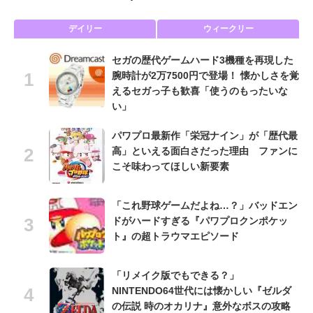
デイリー
ウィークリー
セガの歴代ゲームハード3機種を再現した
腕時計が2万7500円で登場！ 懐かしさを覚
えるセガっ子も歓喜「使うのもったいな
い」
パワプロ最新作「栄冠ナイン」が「歴代最
高」といえる面白さだった理由 ファンに
こそ味わってほしい新要素
「これ野球ゲームだよね…？」バッドエン
ドがハードすぎる『パワプロクンポケッ
ト』の超トラウマエピソード
「リメイク版でもできる？」
NINTENDO64世代には懐かしい『ゼルダ
の伝説 時のオカリナ』意外なボスの攻略