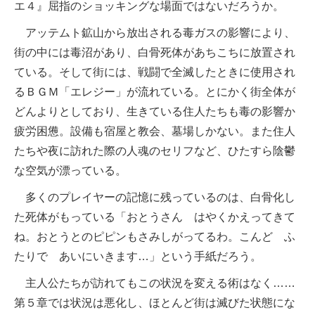
エ４』屈指のショッキングな場面ではないだろうか。
アッテムト鉱山から放出される毒ガスの影響により、
街の中には毒沼があり、白骨死体があちこちに放置され
ている。そして街には、戦闘で全滅したときに使用され
るＢＧＭ「エレジー」が流れている。とにかく街全体が
どんよりとしており、生きている住人たちも毒の影響か
疲労困憊。設備も宿屋と教会、墓場しかない。また住人
たちや夜に訪れた際の人魂のセリフなど、ひたすら陰鬱
な空気が漂っている。
多くのプレイヤーの記憶に残っているのは、白骨化し
た死体がもっている「おとうさん はやくかえってきて
ね。おとうとのピピンもさみしがってるわ。こんど ふ
たりで あいにいきます…」という手紙だろう。
主人公たちが訪れてもこの状況を変える術はなく……
第５章では状況は悪化し、ほとんど街は滅びた状態にな