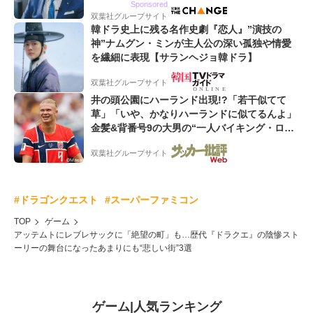
Sponsored
双葉社グループサイト
韓ドラ史上に残る名作史劇『恋人』”演技の
神”ナムグン・ミンが主人公の深い孤独や情愛
を繊細に表現【サランヘジョ韓ドラ】
双葉社グループサイト
井の頭公園にハーランド出現!?「若干似てて
草」「いや、かなりハーランドに似てるんよ」
金髪&背番号9の大男の“一人バイキング・ロ
ー”映像が話題!「元気をもらった」
双葉社グループサイト
#ドラゴンクエスト
#スーパーファミコン
TOP
ゲーム
アッテムトにレブレサックに「絶望の町」も…歴代『ドラクエ』の陰惨スト
ーリーの舞台になったあまりにも“悲しい街”3選
ゲーム
|
人気ランキング