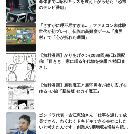
命体まで...昭和キッズを震え上がらせた「恐怖
のテレビ番組」
「さすがに理不尽すぎる...」ファミコン未体験
世代が初プレイ、伝説の高難度ゲーム『魔界
村』で「心が折れた瞬間」
【無料漫画】かりあげクン(2089回)毎日2回配
信!「目きき」家に眠る年代物を披露!?/植田ま
さし
【無料漫画】最強魔王と最弱勇者が繰り広げる
ゆる~い旅『新装版 セカイ魔王』
ゴンドラ代表・古江恵治さん「仕事を通して成
長できる、わくわくドキドキできる会社にした
いと考えたんです」創業来9期増収&増益を続け
るWebマーケティング会社のアイデンティティ