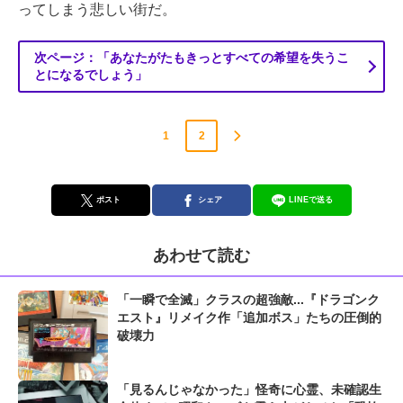
ってしまう悲しい街だ。
次ページ：「あなたがたもきっとすべての希望を失うこ
とになるでしょう」
1
2
ポスト
シェア
LINEで送る
あわせて読む
「一瞬で全滅」クラスの超強敵...『ドラゴンク
エスト』リメイク作「追加ボス」たちの圧倒的
破壊力
「見るんじゃなかった」怪奇に心霊、未確認生