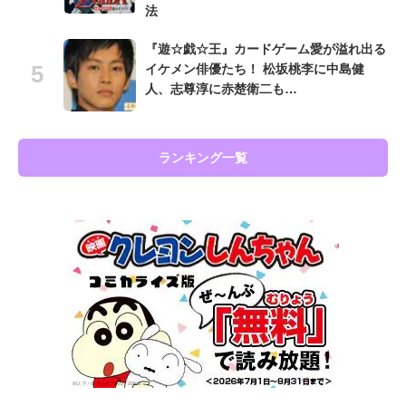
法
『遊☆戯☆王』カードゲーム愛が溢れ出る
イケメン俳優たち！ 松坂桃李に中島健
人、志尊淳に赤楚衛二も…
ランキング一覧