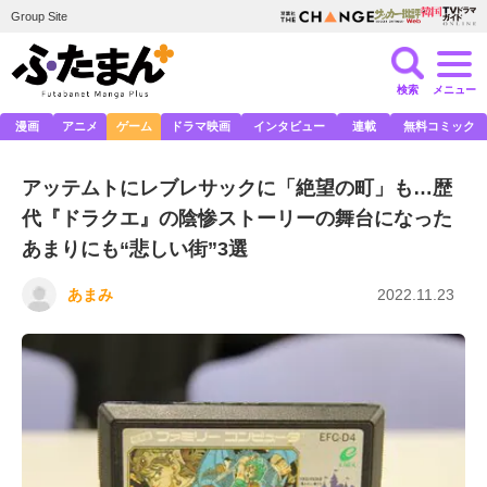
Group Site
検索
メニュー
漫画
アニメ
ゲーム
ドラマ映画
インタビュー
連載
無料コミック
アッテムトにレブレサックに「絶望の町」も…歴
代『ドラクエ』の陰惨ストーリーの舞台になった
あまりにも“悲しい街”3選
あまみ
2022.11.23