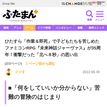
Group Site
検索
メニュー
漫画
アニメ
ゲーム
ドラマ映画
インタビュー
連載
無料コミック
ひたすら「作業＆即死」で子どもたちを苦しめた
ファミコンRPG『未来神話ジャーヴァス』が35周
年！衝撃だった「北へ８秒」の思い出
(2/3ページ)
１ページ目から読む
フジタ
2022.06.30
■「何をしていいか分からない」苦
難の冒険のはじまり