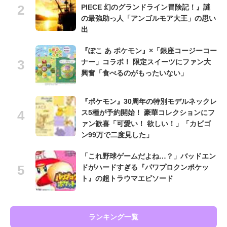
PIECE 幻のグランドライン冒険記！』謎
の最強助っ人「アンゴルモア大王」の思い
出
『ぽこ あ ポケモン』×「銀座コージーコー
ナー」コラボ！ 限定スイーツにファン大
興奮「食べるのがもったいない」
『ポケモン』30周年の特別モデルネックレ
ス5種が予約開始！ 豪華コレクションにフ
ァン歓喜「可愛い！ 欲しい！」「カビゴ
ン99万で二度見した」
「これ野球ゲームだよね…？」バッドエン
ドがハードすぎる『パワプロクンポケッ
ト』の超トラウマエピソード
ランキング一覧