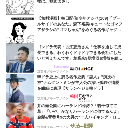
物は.../植田まさし
【無料漫画】毎日配信!少年アシベ(109)「プー
ルサイドのあなた」森下裕美/キュートなゴマフ
アザラシの“ゴマちゃん”をめぐる名作ギャグ4
コマ
ゴンドラ代表・古江恵治さん「仕事を通して成
長できる、わくわくドキドキできる会社にした
いと考えたんです」創業来9期増収&増益を続け
るWebマーケティング会社のアイデンティティ
Sponsored
双葉社グループサイト
韓ドラ史上に残る名作史劇『恋人』”演技の
神”ナムグン・ミンが主人公の深い孤独や情愛
を繊細に表現【サランヘジョ韓ドラ】
双葉社グループサイト
井の頭公園にハーランド出現!?「若干似てて
草」「いや、かなりハーランドに似てるんよ」
金髪&背番号9の大男の“一人バイキング・ロ
ー”映像が話題!「元気をもらった」
双葉社グループサイト