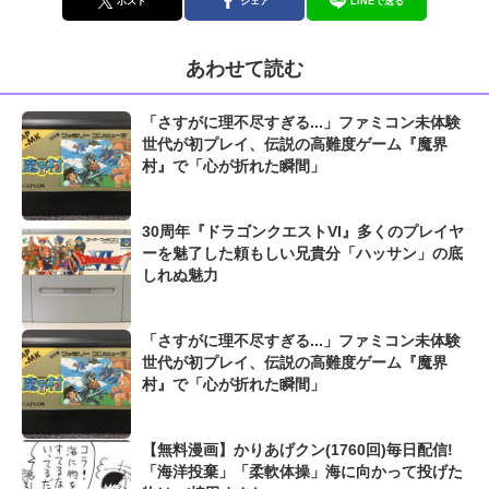
ポスト
シェア
LINEで送る
あわせて読む
「さすがに理不尽すぎる...」ファミコン未体験
世代が初プレイ、伝説の高難度ゲーム『魔界
村』で「心が折れた瞬間」
30周年『ドラゴンクエストVI』多くのプレイヤ
ーを魅了した頼もしい兄貴分「ハッサン」の底
しれぬ魅力
「さすがに理不尽すぎる...」ファミコン未体験
世代が初プレイ、伝説の高難度ゲーム『魔界
村』で「心が折れた瞬間」
【無料漫画】かりあげクン(1760回)毎日配信!
「海洋投棄」「柔軟体操」海に向かって投げた