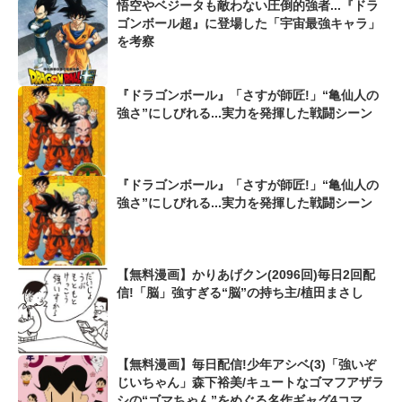
悟空やベジータも敵わない圧倒的強者...『ドラ
ゴンボール超』に登場した「宇宙最強キャラ」
を考察
『ドラゴンボール』「さすが師匠!」“亀仙人の
強さ”にしびれる...実力を発揮した戦闘シーン
『ドラゴンボール』「さすが師匠!」“亀仙人の
強さ”にしびれる...実力を発揮した戦闘シーン
【無料漫画】かりあげクン(2096回)毎日2回配
信!「脳」強すぎる“脳”の持ち主/植田まさし
【無料漫画】毎日配信!少年アシベ(3)「強いぞ
じいちゃん」森下裕美/キュートなゴマフアザラ
シの“ゴマちゃん”をめぐる名作ギャグ4コマ