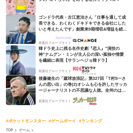
ゴンドラ代表・古江恵治さん「仕事を通して成
長できる、わくわくドキドキできる会社にした
いと考えたんです」創業来9期増収&増益を続け
るWebマーケティング会社のアイデンティティ
Sponsored
双葉社グループサイト
韓ドラ史上に残る名作史劇『恋人』”演技の
神”ナムグン・ミンが主人公の深い孤独や情愛
を繊細に表現【サランヘジョ韓ドラ】
双葉社グループサイト
後藤健生の「蹴球放浪記」第327回「T村S一さ
んの思い出」の巻(2)オシムも心を許したサッカ
ージャーナリストの不思議な人徳。全州のはず
が原州へ? 愛すべき男の“大迷子”伝説
双葉社グループサイト
#ポケットモンスター
#ゲームボーイ
#ランキング
TOP
ゲーム