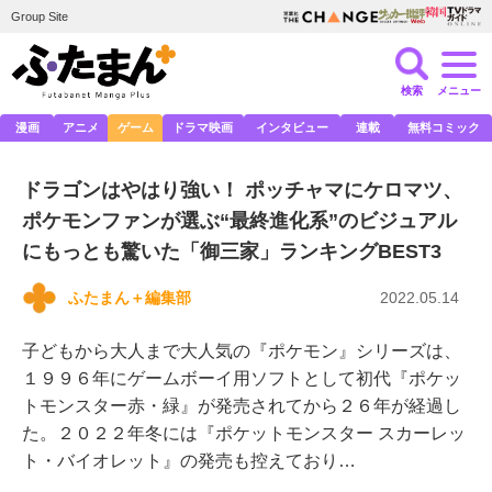
Group Site
検索
メニュー
漫画
アニメ
ゲーム
ドラマ映画
インタビュー
連載
無料コミック
ドラゴンはやはり強い！ ポッチャマにケロマツ、
ポケモンファンが選ぶ“最終進化系”のビジュアル
にもっとも驚いた「御三家」ランキングBEST3
ふたまん＋編集部
2022.05.14
子どもから大人まで大人気の『ポケモン』シリーズは、
１９９６年にゲームボーイ用ソフトとして初代『ポケッ
トモンスター赤・緑』が発売されてから２６年が経過し
た。２０２２年冬には『ポケットモンスター スカーレッ
ト・バイオレット』の発売も控えており…