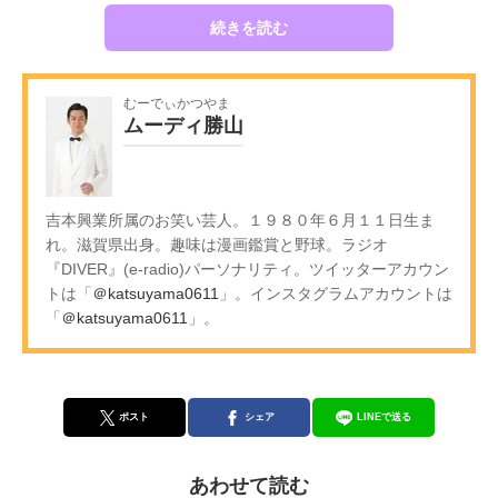
続きを読む
むーでぃかつやま
ムーディ勝山
吉本興業所属のお笑い芸人。１９８０年６月１１日生ま
れ。滋賀県出身。趣味は漫画鑑賞と野球。ラジオ
『DIVER』(e-radio)パーソナリティ。ツイッターアカウン
トは「
＠katsuyama0611
」。インスタグラムアカウントは
「
＠katsuyama0611
」。
ポスト
シェア
LINEで送る
あわせて読む