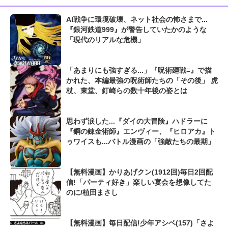
AI戦争に環境破壊、ネット社会の怖さまで...
『銀河鉄道999』が警告していたかのような
「現代のリアルな危機」
「あまりにも強すぎる...」『呪術廻戦≡』で描
かれた、本編最強の呪術師たちの「その後」 虎
杖、東堂、釘崎らの数十年後の姿とは
思わず涙した...『ダイの大冒険』ハドラーに
『鋼の錬金術師』エンヴィー、『ヒロアカ』ト
ゥワイスも...バトル漫画の「強敵たちの最期」
【無料漫画】かりあげクン(1912回)毎日2回配
信!「パーティ好き」楽しい宴会を想像してた
のに/植田まさし
【無料漫画】毎日配信!少年アシベ(157)「さよ