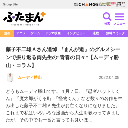
Group Site
検索
メニュー
漫画
アニメ
ゲーム
ドラマ映画
インタビュー
連載
無料コミック
藤子不二雄Ａさん追悼 『まんが道』のグルメシー
ンで振り返る両先生の“青春の日々”【ムーディ勝
山・コラム】
ムーディ勝山
2022.04.08
どうもムーディ勝山です。４月７日、『忍者ハットリく
ん』『魔太郎がくる!!』『怪物くん』など数々の名作を生
み出した藤子不二雄Ａ先生がお亡くなりになりました。
これまで私はいろいろな漫画から人生を教わってきまし
たが、その中でも一番と言っても良いほ…