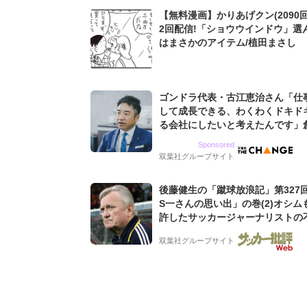
【無料漫画】かりあげクン(2090回
2回配信!「ショウウインドウ」選
はまさかのアイテム/植田まさし
ゴンドラ代表・古江恵治さん「仕
して成長できる、わくわくドキド
る会社にしたいと考えたんです」
9期増収&増益を続けるWebマー
Sponsored
グ会社のアイデンティティ
双葉社グループサイト
後藤健生の「蹴球放浪記」第327
S一さんの思い出」の巻(2)オシム
許したサッカージャーナリストの
な人徳。全州のはずが原州へ? 愛
双葉社グループサイト
男の“大迷子”伝説