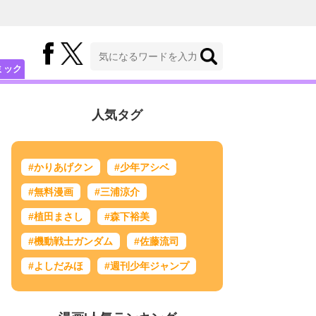
ミック
人気タグ
#かりあげクン
#少年アシベ
#無料漫画
#三浦涼介
#植田まさし
#森下裕美
#機動戦士ガンダム
#佐藤流司
#よしだみほ
#週刊少年ジャンプ