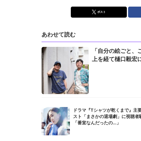
ポスト
あわせて読む
「自分の絵ごと、
上を経て樋口毅宏
ドラマ『Tシャツが乾くまで』主
スト「まさかの退場劇」に視聴者
「番宣なんだったの...」