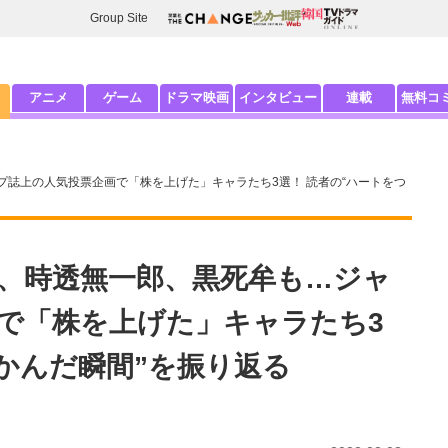
Group Site
アニメ
ゲーム
ドラマ映画
インタビュー
連載
無料コ
誌上の人気投票企画で「株を上げた」キャラたち3選！ 読者の“ハートをつ
、時透無一郎、黒死牟も…ジャ
で「株を上げた」キャラたち3
つかんだ瞬間”を振り返る