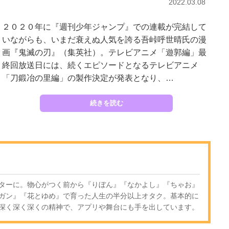
2022.03.08
２０２０年に『週刊少年ジャンプ』での連載が完結して
いながらも、いまだ衰えぬ人気を誇る吾峠呼世晴氏の漫
画『鬼滅の刃』（集英社）。テレビアニメ「遊郭編」最
終回放送日には、続くエピソードとなるテレビアニメ
「刀鍛冶の里編」の製作決定が発表となり、…
続きを読む
ターに。物心がつく前から『りぼん』『なかよし』『ちゃお』
ガン』『花とゆめ』で育った人生の半分以上オタク。基本的に
深く深く深くの精神で、アプリや舞台にも手を出しています。