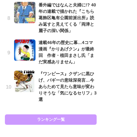
番外編ではなんと夫婦に!? 40
努
年の連載で描かれた『こちら
ジ
葛飾区亀有公園前派出所』読
鬼
み返すと見えてくる「両津と
の
麗子の深い関係」
怖
連載46年の歴史に幕…4コマ
代
漫画『かりあげクン』が最終
加
回 作者・植田まさし氏「ま
思
だ実感ありません」
「
『ワンピース』クザンに黒ひ
て
げ、バギーの意味深発言…今
上
あらためて見たら意味が変わ
と
りそうな「気になるセリフ」3
た
選
ラン
ランキング一覧