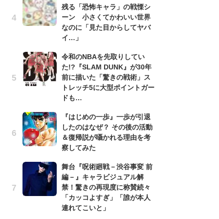
残る「恐怖キャラ」の戦慄シ
南
ーン 小さくてかわいい世界
ッ
なのに「見た目からしてヤバ
ち
イ…」
令和のNBAを先取りしてい
『
た!?『SLAM DUNK』が30年
残
前に描いた「驚きの戦術」ス
ー
トレッチ5に大型ポイントガー
な
ドも…
イ
『はじめの一歩』一歩が引退
『
したのはなぜ？ その後の活動
に
＆復帰説が囁かれる理由を考
も
察してみた
を
役
舞台『呪術廻戦－渋谷事変 前
編－』キャラビジュアル解
ア
禁！驚きの再現度に称賛続々
ー
「カッコよすぎ」「誰が本人
場
連れてこいと」
ァ