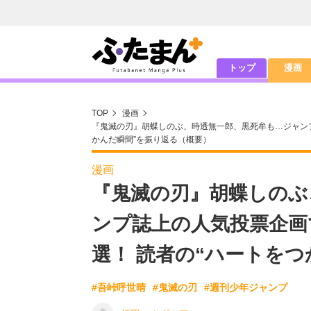
トップ
漫画
TOP
漫画
『鬼滅の刃』胡蝶しのぶ、時透無一郎、黒死牟も…ジャンプ
かんだ瞬間”を振り返る（概要）
漫画
『鬼滅の刃』胡蝶しのぶ
ンプ誌上の人気投票企画
選！ 読者の“ハートを
#吾峠呼世晴
#鬼滅の刃
#週刊少年ジャンプ