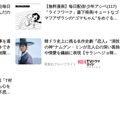
)毎日
【無料漫画】毎日配信!少年アシベ(117)
んだの
「ライフワーク」森下裕美/キュートなゴ
マフアザラシの“ゴマちゃん”をめぐる名
作ギャグ4コマ
事を通
韓ドラ史上に残る名作史劇『恋人』”演技
キでき
の神”ナムグン・ミンが主人公の深い孤独
創業来
や情愛を繊細に表現【サランヘジョ韓ド
ケティン
ラ】
双葉社グループサイト
回「T村
も心を
不思議
すべき