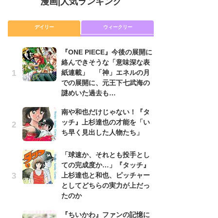
漫画
|
人気ランキング
デイリー
ウィークリー
『ONE PIECE』今後の展開に
舞
絡んできそうな「意味深な表
編
紙連載」 「神」エネルの月
禁
での展開に、元王下七武海の
「
謎めいた過去も…
連
南や和也だけじゃない！『タ
『O
ッチ』上杉達也の才能を「い
絡
ち早く見出した人物たち」
紙
で
謎
「球速か、それとも投手とし
ての完成度か…」『タッチ』
令
上杉達也と和也、ピッチャー
た!
としてどちらの実力が上だっ
前
たのか
ト
ド
『ちいかわ』ファンの記憶に