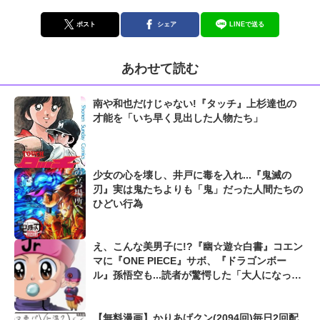
ポスト
シェア
LINEで送る
あわせて読む
南や和也だけじゃない!『タッチ』上杉達也の
才能を「いち早く見出した人物たち」
少女の心を壊し、井戸に毒を入れ...『鬼滅の
刃』実は鬼たちよりも「鬼」だった人間たちの
ひどい行為
え、こんな美男子に!?『幽☆遊☆白書』コエン
マに『ONE PIECE』サボ、『ドラゴンボー
ル』孫悟空も...読者が驚愕した「大人になって
激変した漫画キャラ」
【無料漫画】かりあげクン(2094回)毎日2回配