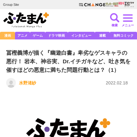
Group Site
検索
メニュー
漫画
アニメ
ゲーム
ドラマ映画
インタビュー
連載
無料コミック
冨樫義博が描く『幽遊白書』卑劣なゲスキャラの
悪行！ 岩本、神谷実、Dr.イチガキなど、吐き気を
催すほどの悪意に満ちた問題行動とは？（1）
水野渚紗
2022.02.18