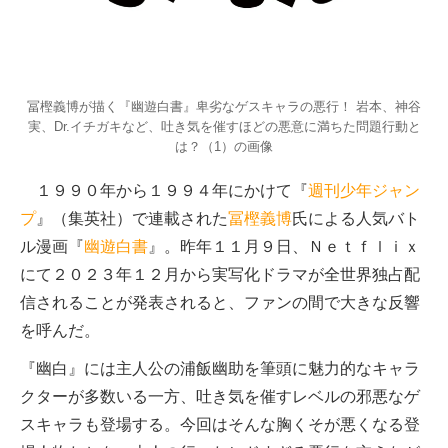
冨樫義博が描く『幽遊白書』卑劣なゲスキャラの悪行！ 岩本、神谷
実、Dr.イチガキなど、吐き気を催すほどの悪意に満ちた問題行動と
は？（1）の画像
１９９０年から１９９４年にかけて『
週刊少年ジャン
プ
』（集英社）で連載された
冨樫義博
氏による人気バト
ル漫画『
幽遊白書
』。昨年１１月９日、Ｎｅｔｆｌｉｘ
にて２０２３年１２月から実写化ドラマが全世界独占配
信されることが発表されると、ファンの間で大きな反響
を呼んだ。
『幽白』には主人公の浦飯幽助を筆頭に魅力的なキャラ
クターが多数いる一方、吐き気を催すレベルの邪悪なゲ
スキャラも登場する。今回はそんな胸くそが悪くなる登