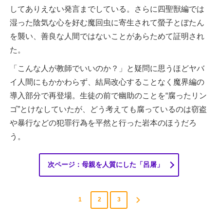
してありえない発言までしている。さらに四聖獣編では
湿った陰気な心を好む魔回虫に寄生されて螢子とぼたん
を襲い、善良な人間ではないことがあらためて証明され
た。
「こんな人が教師でいいのか？」と疑問に思うほどヤバ
イ人間にもかかわらず、結局改心することなく魔界編の
導入部分で再登場。生徒の前で幽助のことを“腐ったリン
ゴ”とけなしていたが、どう考えても腐っているのは窃盗
や暴行などの犯罪行為を平然と行った岩本のほうだろ
う。
次ページ：母親を人質にした「呂屠」
1
2
3