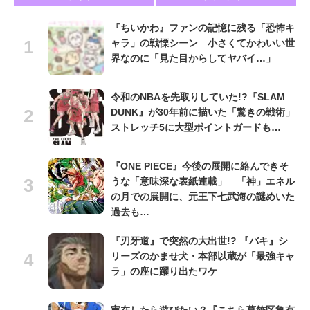
『ちいかわ』ファンの記憶に残る「恐怖キ
ャラ」の戦慄シーン 小さくてかわいい世
界なのに「見た目からしてヤバイ…」
令和のNBAを先取りしていた!?『SLAM
DUNK』が30年前に描いた「驚きの戦術」
ストレッチ5に大型ポイントガードも…
『ONE PIECE』今後の展開に絡んできそ
うな「意味深な表紙連載」 「神」エネル
の月での展開に、元王下七武海の謎めいた
過去も…
『刃牙道』で突然の大出世!? 『バキ』シ
リーズのかませ犬・本部以蔵が「最強キャ
ラ」の座に躍り出たワケ
実在したら遊びたい？『こちら葛飾区亀有