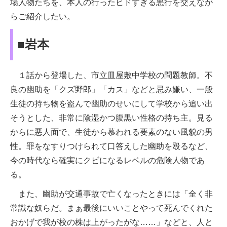
場人物たちを、本人の行ったヒドすぎる悪行を交えなが
らご紹介したい。
■岩本
１話から登場した、市立皿屋敷中学校の問題教師。不
良の幽助を「クズ野郎」「カス」などと忌み嫌い、一般
生徒の持ち物を盗んで幽助のせいにして学校から追い出
そうとした、非常に陰湿かつ腹黒い性格の持ち主。見る
からに悪人面で、生徒から慕われる要素のない風貌の男
性。罪をなすりつけられて口答えした幽助を殴るなど、
今の時代なら確実にクビになるレベルの危険人物であ
る。
また、幽助が交通事故で亡くなったときには「全く非
常識な奴らだ。まぁ最後にいいことやって死んでくれた
おかげで我が校の株は上がったがな……」などと、人と