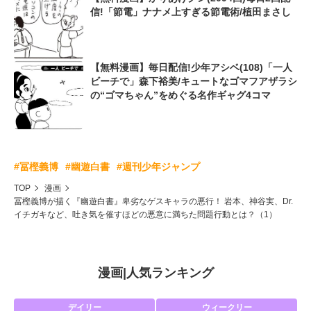
信!「節電」ナナメ上すぎる節電術/植田まさし
【無料漫画】毎日配信!少年アシベ(108)「一人
ビーチで」森下裕美/キュートなゴマフアザラシ
の“ゴマちゃん”をめぐる名作ギャグ4コマ
#冨樫義博
#幽遊白書
#週刊少年ジャンプ
TOP
漫画
冨樫義博が描く『幽遊白書』卑劣なゲスキャラの悪行！ 岩本、神谷実、Dr.
イチガキなど、吐き気を催すほどの悪意に満ちた問題行動とは？（1）
漫画
|
人気ランキング
デイリー
ウィークリー