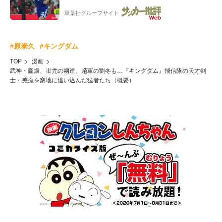
友夫妻も続々エール!
双葉社グループサイト
#原泰久
#キングダム
TOP
漫画
武神・龐煖、蚩尤の幽連、趙軍の劉冬も…『キングダム』飛信隊の天才剣
士・羌瘣を窮地に追い込んだ猛者たち（概要）