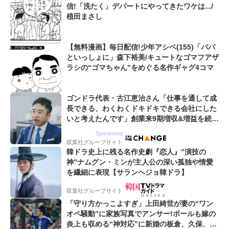
信!「洗たく」デパートにやってきたワケは.../
植田まさし
【無料漫画】毎日配信!少年アシベ(155)「パパ
といっしょに」森下裕美/キュートなゴマフアザ
ラシの“ゴマちゃん”をめぐる名作ギャグ4コマ
ゴンドラ代表・古江恵治さん「仕事を通して成
長できる、わくわくドキドキできる会社にした
いと考えたんです」創業来9期増収&増益を続け
るWebマーケティング会社のアイデンティティ
Sponsored
双葉社グループサイト
韓ドラ史上に残る名作史劇『恋人』”演技の
神”ナムグン・ミンが主人公の深い孤独や情愛
を繊細に表現【サランヘジョ韓ドラ】
双葉社グループサイト
「守り方かっこよすぎ」上田綺世が妻の“ワン
オペ騒動”に家族写真でアンサー!ボールも嫁の
炎上も収める“神対応”に新婚の板倉、久保、長