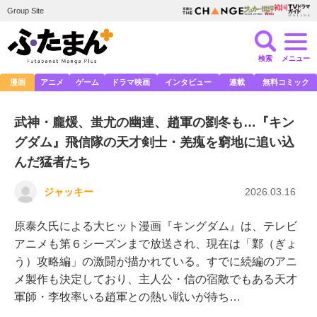
Group Site
検索
メニュー
漫画
アニメ
ゲーム
ドラマ映画
インタビュー
連載
無料コミック
武神・龐煖、蚩尤の幽連、趙軍の劉冬も…『キン
グダム』飛信隊の天才剣士・羌瘣を窮地に追い込
んだ猛者たち
ジャッキー
2026.03.16
原泰久氏による大ヒット漫画『キングダム』は、テレビ
アニメも第６シーズンまで放送され、現在は「鄴（ぎょ
う）攻略編」の激闘が描かれている。すでに続編のアニ
メ製作も決定しており、主人公・信の宿敵でもある天才
軍師・李牧率いる趙軍との熱い戦いが待ち…