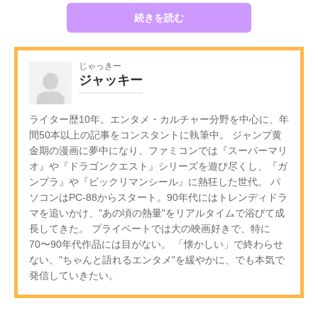
続きを読む
じゃっきー
ジャッキー
ライター歴10年。エンタメ・カルチャー分野を中心に、年
間50本以上の記事をコンスタントに執筆中。 ジャンプ黄
金期の漫画に夢中になり、ファミコンでは『スーパーマリ
オ』や『ドラゴンクエスト』シリーズを遊び尽くし、『ガ
ンプラ』や『ビックリマンシール』に熱狂した世代。 パ
ソコンはPC-88からスタート。90年代にはトレンディドラ
マを追いかけ、"あの頃の熱量"をリアルタイムで浴びて成
長してきた。 プライベートでは大の映画好きで、特に
70〜90年代作品には目がない。 「懐かしい」で終わらせ
ない、"ちゃんと語れるエンタメ"を緩やかに、でも本気で
発信していきたい。