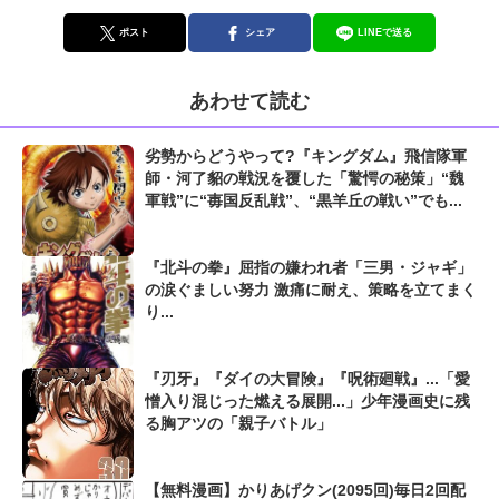
ポスト
シェア
LINEで送る
あわせて読む
劣勢からどうやって?『キングダム』飛信隊軍
師・河了貂の戦況を覆した「驚愕の秘策」“魏
軍戦”に“毐国反乱戦”、“黒羊丘の戦い”でも...
『北斗の拳』屈指の嫌われ者「三男・ジャギ」
の涙ぐましい努力 激痛に耐え、策略を立てまく
り...
『刃牙』『ダイの大冒険』『呪術廻戦』...「愛
憎入り混じった燃える展開...」少年漫画史に残
る胸アツの「親子バトル」
【無料漫画】かりあげクン(2095回)毎日2回配