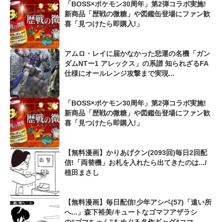
「BOSS×ポケモン30周年」第2弾コラボ実施!
新商品「歴戦の微糖」や図鑑缶登場にファン歓
喜「見つけたら即購入!」
アムロ・レイに届かなかった悲運の名機「ガン
ダムNTー1 アレックス」の系譜 知られざるFA
仕様にオールレンジ攻撃まで実現...
「BOSS×ポケモン30周年」第2弾コラボ実施!
新商品「歴戦の微糖」や図鑑缶登場にファン歓
喜「見つけたら即購入!」
【無料漫画】かりあげクン(2093回)毎日2回配
信!「両替機」お札を入れたら出てきたのは.../
植田まさし
【無料漫画】毎日配信!少年アシベ(57)「遠い所
へ...」森下裕美/キュートなゴマフアザラシ