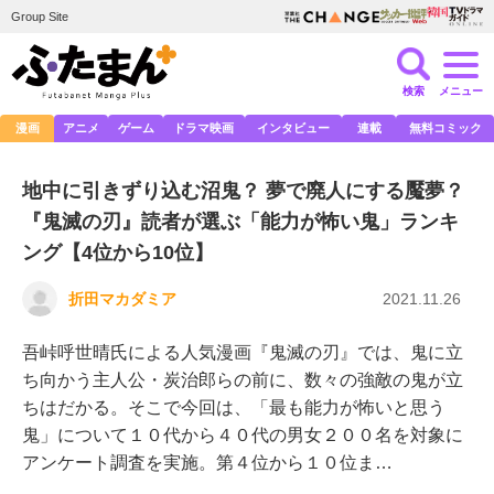
Group Site
検索
メニュー
漫画
アニメ
ゲーム
ドラマ映画
インタビュー
連載
無料コミック
地中に引きずり込む沼鬼？ 夢で廃人にする魘夢？
『鬼滅の刃』読者が選ぶ「能力が怖い鬼」ランキ
ング【4位から10位】
折田マカダミア
2021.11.26
吾峠呼世晴氏による人気漫画『鬼滅の刃』では、鬼に立
ち向かう主人公・炭治郎らの前に、数々の強敵の鬼が立
ちはだかる。そこで今回は、「最も能力が怖いと思う
鬼」について１０代から４０代の男女２００名を対象に
アンケート調査を実施。第４位から１０位ま…