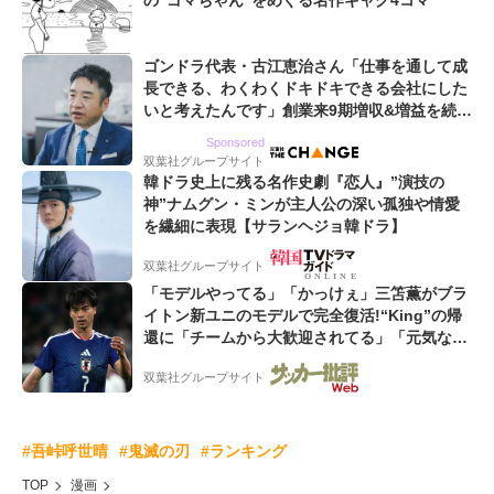
の“ゴマちゃん”をめぐる名作ギャグ4コマ
ゴンドラ代表・古江恵治さん「仕事を通して成
長できる、わくわくドキドキできる会社にした
いと考えたんです」創業来9期増収&増益を続け
るWebマーケティング会社のアイデンティティ
Sponsored
双葉社グループサイト
韓ドラ史上に残る名作史劇『恋人』”演技の
神”ナムグン・ミンが主人公の深い孤独や情愛
を繊細に表現【サランヘジョ韓ドラ】
双葉社グループサイト
「モデルやってる」「かっけぇ」三笘薫がブラ
イトン新ユニのモデルで完全復活!“King”の帰
還に「チームから大歓迎されてる」「元気な姿
見れて...」
双葉社グループサイト
#吾峠呼世晴
#鬼滅の刃
#ランキング
TOP
漫画