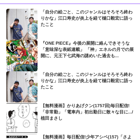
「自分の絵ごと、このジャンルはそろそろ終わ
りかな」江口寿史が炎上を経て樋口毅宏に語っ
たこと
『ONE PIECE』今後の展開に絡んできそうな
「意味深な表紙連載」 「神」エネルの月での展
開に、元王下七武海の謎めいた過去も...
「自分の絵ごと、このジャンルはそろそろ終わ
りかな」江口寿史が炎上を経て樋口毅宏に語っ
たこと
【無料漫画】かりあげクン(1757回)毎日配信!
「非常勤」「電車内」初出勤日に散々な目に.../
植田まさし
【無料漫画】毎日配信!少年アシベ(157)「さよ