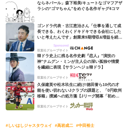
ならネパール」森下裕美/キュートなゴマフアザ
ラシの“ゴマちゃん”をめぐる名作ギャグ4コマ
ゴンドラ代表・古江恵治さん「仕事を通して成
長できる、わくわくドキドキできる会社にした
いと考えたんです」創業来9期増収&増益を続け
るWebマーケティング会社のアイデンティティ
Sponsored
双葉社グループサイト
韓ドラ史上に残る名作史劇『恋人』”演技の
神”ナムグン・ミンが主人公の深い孤独や情愛
を繊細に表現【サランヘジョ韓ドラ】
双葉社グループサイト
久保建英や松木玖生に続け!徳田誉ら10代の才
能を使い切れないJクラブの課題と、「0円欧州
移籍」撲滅への処方箋【Jリーグ開幕「初めて
の秋春制」の大激論】(5)
双葉社グループサイト
#しいはしジャスタウェイ
#高岩成二
#中田裕士