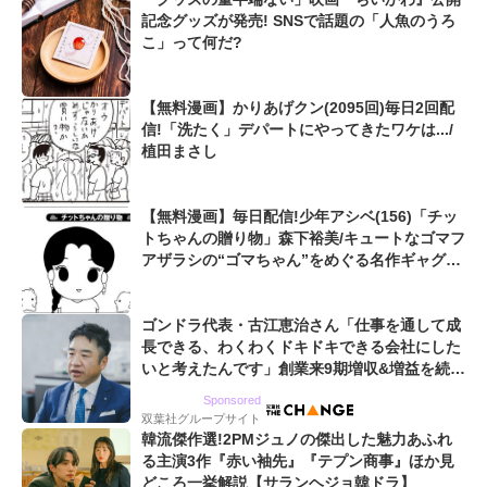
記念グッズが発売! SNSで話題の「人魚のうろ
こ」って何だ?
【無料漫画】かりあげクン(2095回)毎日2回配
信!「洗たく」デパートにやってきたワケは.../
植田まさし
【無料漫画】毎日配信!少年アシベ(156)「チッ
トちゃんの贈り物」森下裕美/キュートなゴマフ
アザラシの“ゴマちゃん”をめぐる名作ギャグ4
コマ
ゴンドラ代表・古江恵治さん「仕事を通して成
長できる、わくわくドキドキできる会社にした
いと考えたんです」創業来9期増収&増益を続け
るWebマーケティング会社のアイデンティティ
Sponsored
双葉社グループサイト
韓流傑作選!2PMジュノの傑出した魅力あふれ
る主演3作『赤い袖先』『テプン商事』ほか見
どころ一挙解説【サランヘジョ韓ドラ】