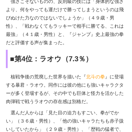
強さこそないものの、反則級の技には「身体的な強さ
より、何をやっても運だけで勝ってしまうというのは飛
びぬけた力なのではないでしょうか」（４９歳・男
性）、「戦わなくてもラッキーで相手に勝てる、これは
最強」（４１歳・男性）と、『ジャンプ』史上最強の拳
だと評価する声が集まった。
■第4位：ラオウ（7.3％）
核戦争後の荒廃した世界を描いた『
北斗の拳
』に登場
する暴君・ラオウ。同作には彼の他にも強いキャラクタ
ーが多く登場するが、その中でも巨体と怪力を活かした
肉弾戦で戦うラオウの存在感は別格だ。
選んだ人からは「見た目の迫力もすごい、拳がでか
い」（３６歳・男性）、「他の強いキャラたちも赤子扱
いしていたから」（２９歳・男性）、「歴戦の猛者で、