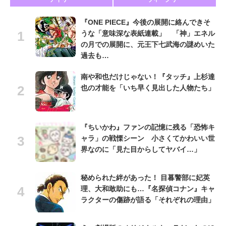
『ONE PIECE』今後の展開に絡んできそ
うな「意味深な表紙連載」 「神」エネル
の月での展開に、元王下七武海の謎めいた
過去も…
南や和也だけじゃない！『タッチ』上杉達
也の才能を「いち早く見出した人物たち」
『ちいかわ』ファンの記憶に残る「恐怖キ
ャラ」の戦慄シーン 小さくてかわいい世
界なのに「見た目からしてヤバイ…」
秘められた絆があった！ 目暮警部に妃英
理、大和敢助にも…『名探偵コナン』キャ
ラクターの傷跡が語る「それぞれの理由」