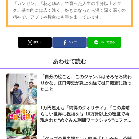
『ガンガン』『花とゆめ』で育った人生の半分以上オタ
ク。基本的には広く浅く、好きになったら深く深く深くの
精神で、アプリや舞台にも手を出しています。
ポスト
シェア
LINEで送る
あわせて読む
「自分の絵ごと、このジャンルはそろそろ終わ
りかな」江口寿史が炎上を経て樋口毅宏に語っ
たこと
1万円超えも「納得のクオリティ」『この素晴
らしい世界に祝福を!』10万針以上の密度で再
現された“めぐみん刺繍ワークシャツ”にファン
も感動
「グッズの量半端ない」映画『ちいかわ』公開