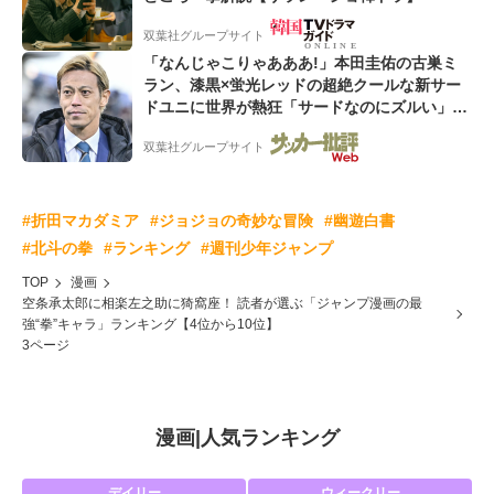
双葉社グループサイト
「なんじゃこりゃあああ!」本田圭佑の古巣ミ
ラン、漆黒×蛍光レッドの超絶クールな新サー
ドユニに世界が熱狂「サードなのにズルい」
「こりゃかっけえわ」
双葉社グループサイト
#折田マカダミア
#ジョジョの奇妙な冒険
#幽遊白書
#北斗の拳
#ランキング
#週刊少年ジャンプ
TOP
漫画
空条承太郎に相楽左之助に猗窩座！ 読者が選ぶ「ジャンプ漫画の最
強“拳”キャラ」ランキング【4位から10位】
3ページ
漫画
|
人気ランキング
デイリー
ウィークリー