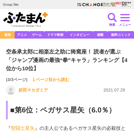
Group Site
検索
メニュー
漫画
アニメ
ゲーム
ドラマ映画
インタビュー
連載
無料コミック
空条承太郎に相楽左之助に猗窩座！ 読者が選ぶ
「ジャンプ漫画の最強“拳”キャラ」ランキング【4
位から10位】
(3/3ページ)
１ページ目から読む
折田マカダミア
2021.07.29
■第6位：ペガサス星矢（6.0％）
『
聖闘士星矢
』の主人公であるペガサス星矢の必殺技と