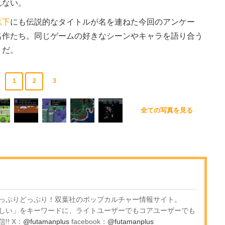
れない。
以下
にも伝説的なタイトルが名を連ねた今回のアンケー
名作たち。同じゲームの好きなシーンやキャラを語り合う
うだ。
1
2
3
全ての写真を見る
っぷりどっぷり！双葉社のポップカルチャー情報サイト。
しい」をキーワードに、ライトユーザーでもコアユーザーでも
! X：
@futamanplus
facebook：
@futamanplus