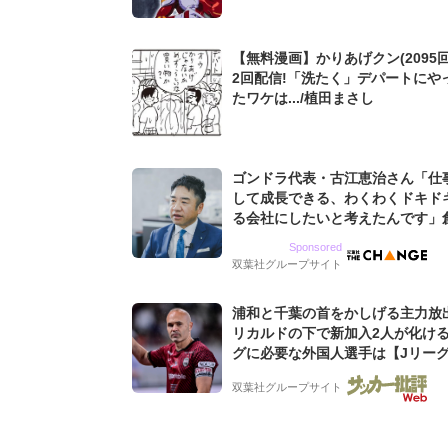
【無料漫画】かりあげクン(2095回
2回配信!「洗たく」デパートにや
たワケは.../植田まさし
ゴンドラ代表・古江恵治さん「仕
して成長できる、わくわくドキド
る会社にしたいと考えたんです」
9期増収&増益を続けるWebマー
Sponsored
グ会社のアイデンティティ
双葉社グループサイト
浦和と千葉の首をかしげる主力放
リカルドの下で新加入2人が化ける
グに必要な外国人選手は【Jリー
「初めての秋春制」の大激論】(4)
双葉社グループサイト