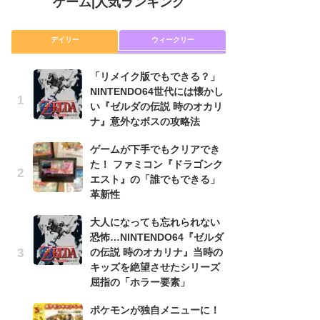
ゲーム
|
人気ランキング
デイリー
ウィークリー
「リメイク版でもできる？」
P
NINTENDO64世代には懐かし
滅
い『ゼルダの伝説 時のオカリ
モ
ナ』意外なボスの攻略法
ル
で
ゲームが下手でもクリアでき
た！ ファミコン『ドラゴンク
『
エスト』の「誰でもできる」
コ
革新性
限
「
大人になっても忘れられない
恐怖…NINTENDO64『ゼルダ
「
の伝説 時のオカリナ』当時の
NI
キッズを絶望させたシリーズ
い
屈指の「ホラー要素」
ナ
ポケモンが独自メニューに！
悲