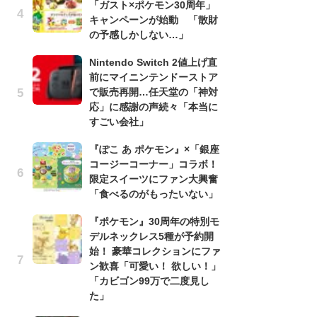
「ガスト×ポケモン30周年」
う
キャンペーンが始動 「散財
ボ
の予感しかしない…」
「
マ
Nintendo Switch 2値上げ直
フ
前にマイニンテンドーストア
で販売再開…任天堂の「神対
『
応」に感謝の声続々「本当に
オ
すごい会社」
く
熱
『ぽこ あ ポケモン』×「銀座
出
コージーコーナー」コラボ！
限定スイーツにファン大興奮
「
「食べるのがもったいない」
ね
ド
『ポケモン』30周年の特別モ
ッ
デルネックレス5種が予約開
ド
始！ 豪華コレクションにファ
ン歓喜「可愛い！ 欲しい！」
『
「カビゴン99万で二度見し
ト
た」
ー
説