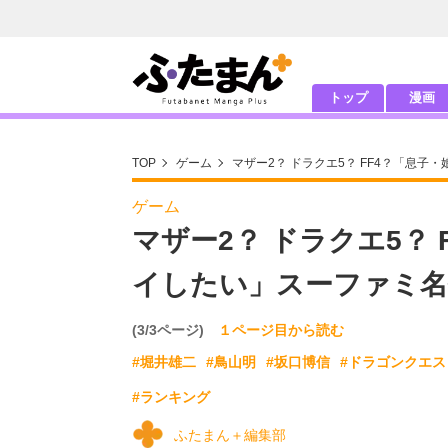
トップ
漫画
TOP
ゲーム
マザー2？ ドラクエ5？ FF4？「息
ゲーム
マザー2？ ドラクエ5？
イしたい」スーファミ名
(3/3ページ)
１ページ目から読む
#堀井雄二
#鳥山明
#坂口博信
#ドラゴンクエス
#ランキング
ふたまん＋編集部