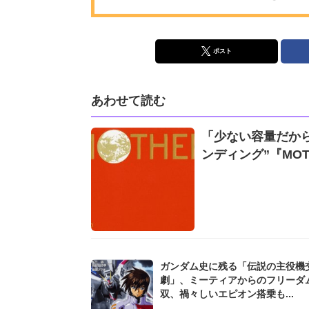
ポスト
あわせて読む
「少ない容量だから
ンディング”『MOT
ガンダム史に残る「伝説の主役機
劇」、ミーティアからのフリーダ
双、禍々しいエピオン搭乗も...