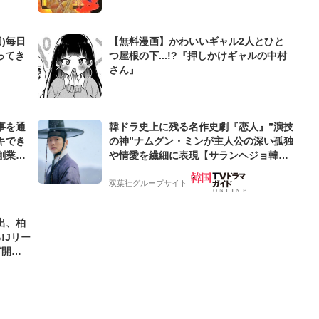
)毎日
【無料漫画】かわいいギャル2人とひと
ってき
つ屋根の下...!?『押しかけギャルの中村
さん』
事を通
韓ドラ史上に残る名作史劇『恋人』”演技
キでき
の神”ナムグン・ミンが主人公の深い孤独
創業来
や情愛を繊細に表現【サランヘジョ韓ド
ケティン
ラ】
双葉社グループサイト
出、柏
!Jリー
グ開幕