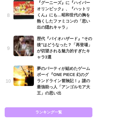
『グーニーズ』に『ハイパー
と
オリンピック』、『ハットリ
くん』にも…昭和世代の胸を
大
熱くしたファミコンの「思い
恐怖
出の隠れキャラ」
の
キ
歴代『バイオハザード』“その
屈
後”はどうなった？「再登場」
が切望される魅力的すぎたキ
癒
ャラ3選
イ
や
夢のパーティが組めたゲーム
せ
ボーイ『ONE PIECE 幻のグ
ランドライン冒険記！』謎の
ガ
最強助っ人「アンゴルモア大
ョ
王」の思い出
ー
翼
ッ
ランキング一覧
ラン