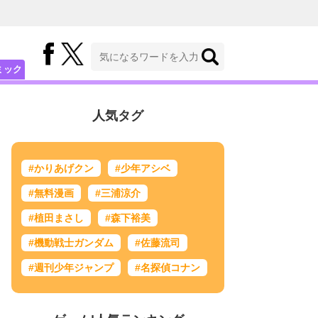
ミック
人気タグ
#かりあげクン
#少年アシベ
#無料漫画
#三浦涼介
#植田まさし
#森下裕美
#機動戦士ガンダム
#佐藤流司
#週刊少年ジャンプ
#名探偵コナン