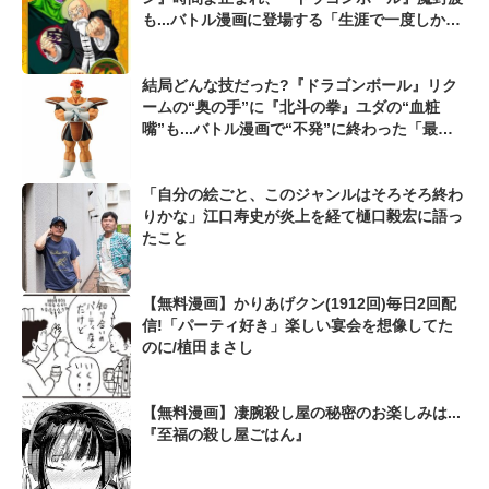
も...バトル漫画に登場する「生涯で一度しか使
えない必殺技」
結局どんな技だった?『ドラゴンボール』リク
ームの“奥の手”に『北斗の拳』ユダの“血粧
嘴”も...バトル漫画で“不発”に終わった「最強
の切り札」
「自分の絵ごと、このジャンルはそろそろ終わ
りかな」江口寿史が炎上を経て樋口毅宏に語っ
たこと
【無料漫画】かりあげクン(1912回)毎日2回配
信!「パーティ好き」楽しい宴会を想像してた
のに/植田まさし
【無料漫画】凄腕殺し屋の秘密のお楽しみは...
『至福の殺し屋ごはん』