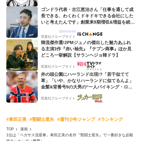
ゴンドラ代表・古江恵治さん「仕事を通して成
長できる、わくわくドキドキできる会社にした
いと考えたんです」創業来9期増収&増益を続け
るWebマーケティング会社のアイデンティティ
Sponsored
双葉社グループサイト
韓流傑作選!2PMジュノの傑出した魅力あふれ
る主演3作『赤い袖先』『テプン商事』ほか見
どころ一挙解説【サランヘジョ韓ドラ】
双葉社グループサイト
井の頭公園にハーランド出現!?「若干似てて
草」「いや、かなりハーランドに似てるんよ」
金髪&背番号9の大男の“一人バイキング・ロ
ー”映像が話題!「元気をもらった」
双葉社グループサイト
#車田正美
#聖闘士星矢
#週刊少年ジャンプ
#ランキング
TOP
漫画
1位は「ペガサス流星拳」車田正美の名作『聖闘士星矢』で一番好きな必殺