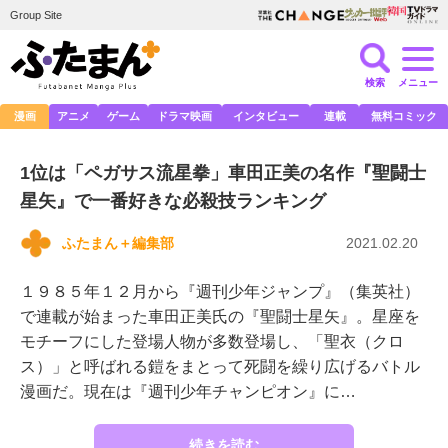
Group Site
検索
メニュー
漫画
アニメ
ゲーム
ドラマ映画
インタビュー
連載
無料コミック
1位は「ペガサス流星拳」車田正美の名作『聖闘士
星矢』で一番好きな必殺技ランキング
ふたまん＋編集部
2021.02.20
１９８５年１２月から『週刊少年ジャンプ』（集英社）
で連載が始まった車田正美氏の『聖闘士星矢』。星座を
モチーフにした登場人物が多数登場し、「聖衣（クロ
ス）」と呼ばれる鎧をまとって死闘を繰り広げるバトル
漫画だ。現在は『週刊少年チャンピオン』に…
続きを読む