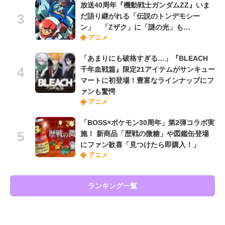
放送40周年『機動戦士ガンダムZZ』いま
だ語り継がれる「伝説のトンデモシー
ン」 「Zザク」に「謎の光」も…
アニメ
「あまりにも破格すぎる…」『BLEACH
千年血戦篇』限定21アイテムがサンキュー
マートに初登場！豊富なラインナップにフ
ァンも驚愕
アニメ
「BOSS×ポケモン30周年」第2弾コラボ実
施！ 新商品「歴戦の微糖」や図鑑缶登場
にファン歓喜「見つけたら即購入！」
アニメ
ランキング一覧