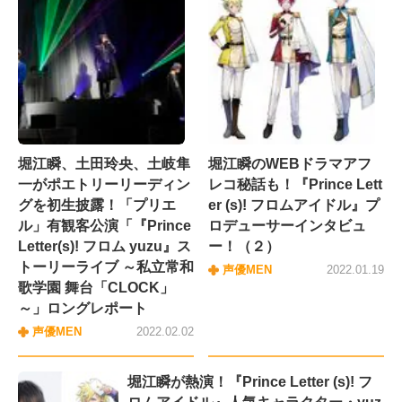
堀江瞬、土田玲央、土岐隼
堀江瞬のWEBドラマアフ
一がポエトリーリーディン
レコ秘話も！『Prince Lett
グを初生披露！「プリエ
er (s)! フロムアイドル』プ
ル」有観客公演「『Prince
ロデューサーインタビュ
Letter(s)! フロム yuzu』ス
ー！（２）
トーリーライブ ～私立常和
声優MEN
2022.01.19
歌学園 舞台「CLOCK」
～」ロングレポート
声優MEN
2022.02.02
堀江瞬が熱演！『Prince Letter (s)! フ