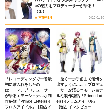
ロムアイドル』人気キャラクター・yuz
uの魅力をプロデューサーが語る！
（１）
声優MEN
2022.01.19
「レコーディングで一番最
「泣く一歩手前まで感情を
初に歌入れをしたの
出すように……」プロデュ
は……？」プロデューサー
ーサーが語るエモーショナ
が語るエモーショナルな制
ルな制作秘話『Prince Lett
作秘話『Prince Letter(s)!
er(s)!フロムアイドル』
フロムアイドル』【独占イ
【独占インタビュー