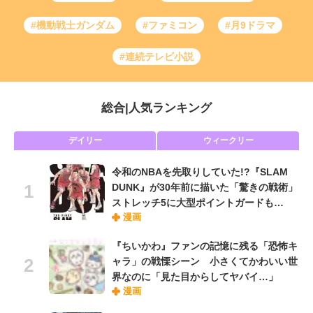
#機動戦士ガンダム
#ファミコン
#月9ドラマ
#連続テレビ小説
総合
|
人気ランキング
デイリー
ウィークリー
令和のNBAを先取りしていた!?『SLAM
DUNK』が30年前に描いた「驚きの戦術」
ストレッチ5に大型ポイントガードも…
漫画
『ちいかわ』ファンの記憶に残る「恐怖キ
ャラ」の戦慄シーン 小さくてかわいい世
界なのに「見た目からしてヤバイ…」
漫画