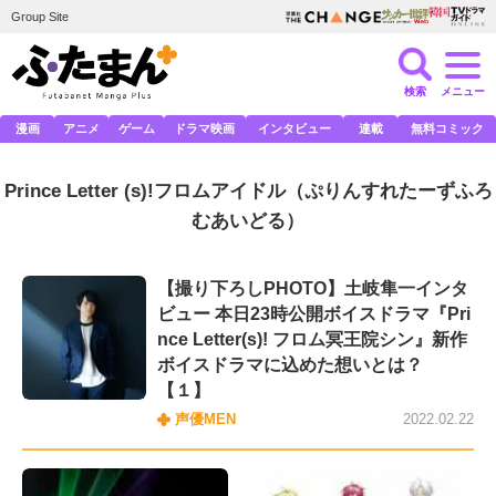
Group Site
検索
メニュー
漫画
アニメ
ゲーム
ドラマ映画
インタビュー
連載
無料コミック
Prince Letter (s)!フロムアイドル
（ぷりんすれたーずふろ
むあいどる）
【撮り下ろしPHOTO】土岐隼一インタ
ビュー 本日23時公開ボイスドラマ『Pri
nce Letter(s)! フロム冥王院シン』新作
ボイスドラマに込めた想いとは？
【１】
声優MEN
2022.02.22