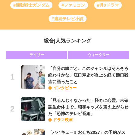
#機動戦士ガンダム
#ファミコン
#月9ドラマ
#連続テレビ小説
総合
|
人気ランキング
デイリー
ウィークリー
「自分の絵ごと、このジャンルはそろそろ
終わりかな」江口寿史が炎上を経て樋口毅
宏に語ったこと
インタビュー
「見るんじゃなかった」怪奇に心霊、未確
認生命体まで…昭和キッズを震え上がらせ
た「恐怖のテレビ番組」
ドラマ映画
「ハイキュー!! おせち2027」の予約がス