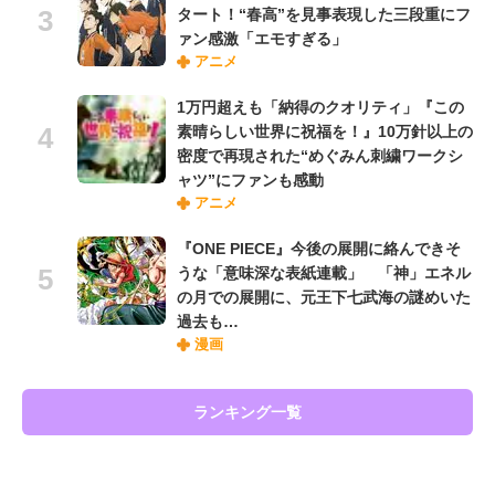
タート！“春高”を見事表現した三段重にフ
ァン感激「エモすぎる」
アニメ
1万円超えも「納得のクオリティ」『この
素晴らしい世界に祝福を！』10万針以上の
密度で再現された“めぐみん刺繍ワークシ
ャツ”にファンも感動
アニメ
『ONE PIECE』今後の展開に絡んできそ
うな「意味深な表紙連載」 「神」エネル
の月での展開に、元王下七武海の謎めいた
過去も…
漫画
ランキング一覧