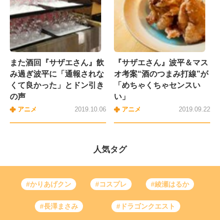
また酒回『サザエさん』飲
『サザエさん』波平＆マス
み過ぎ波平に「通報されな
オ考案“酒のつまみ打線”が
くて良かった」とドン引き
「めちゃくちゃセンスい
の声
い」
アニメ
2019.10.06
アニメ
2019.09.22
人気タグ
#かりあげクン
#コスプレ
#綾瀬はるか
#長澤まさみ
#ドラゴンクエスト