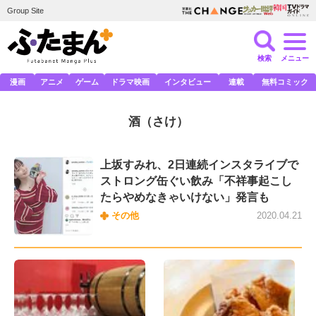
Group Site
検索
メニュー
漫画
アニメ
ゲーム
ドラマ映画
インタビュー
連載
無料コミック
酒
（さけ）
上坂すみれ、2日連続インスタライブで
ストロング缶ぐい飲み「不祥事起こし
たらやめなきゃいけない」発言も
その他
2020.04.21