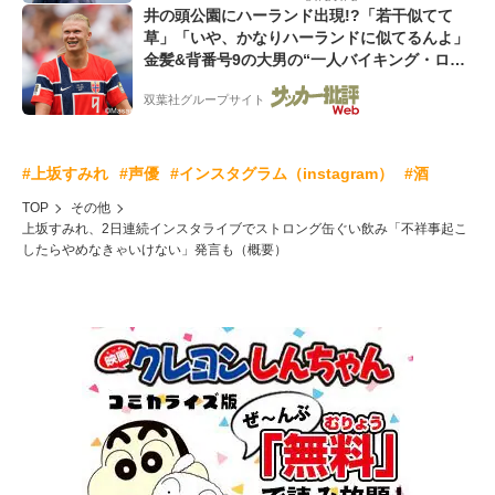
井の頭公園にハーランド出現!?「若干似てて
草」「いや、かなりハーランドに似てるんよ」
金髪&背番号9の大男の“一人バイキング・ロ
ー”映像が話題!「元気をもらった」
双葉社グループサイト
#上坂すみれ
#声優
#インスタグラム（instagram）
#酒
TOP
その他
上坂すみれ、2日連続インスタライブでストロング缶ぐい飲み「不祥事起こ
したらやめなきゃいけない」発言も（概要）