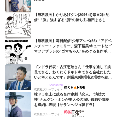
【無料漫画】かりあげクン(2096回)毎日2回配
信!「脳」強すぎる“脳”の持ち主/植田まさし
【無料漫画】毎日配信!少年アシベ(55)「アドベ
ンチャー・ファミリー」森下裕美/キュートなゴ
マフアザラシの“ゴマちゃん”をめぐる名作ギャ
グ4コマ
ゴンドラ代表・古江恵治さん「仕事を通して成
長できる、わくわくドキドキできる会社にした
いと考えたんです」創業来9期増収&増益を続け
るWebマーケティング会社のアイデンティティ
Sponsored
双葉社グループサイト
韓ドラ史上に残る名作史劇『恋人』”演技の
神”ナムグン・ミンが主人公の深い孤独や情愛
を繊細に表現【サランヘジョ韓ドラ】
双葉社グループサイト