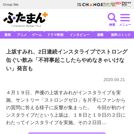
Group Site
検索
メニュー
漫画
アニメ
ゲーム
ドラマ映画
インタビュー
連載
無料コミック
上坂すみれ、2日連続インスタライブでストロング
缶ぐい飲み「不祥事起こしたらやめなきゃいけな
い」発言も
2020.04.21
４月１９日、声優の上坂すみれがインスタライブを実
施。サントリー「ストロングゼロ」を片手にファンから
の質問に答える様子に反響が集まった。 今回が初のイ
ンスタライブだという上坂は、１８日と１９日の２日に
わたってインスタライブを実施。その２日目…