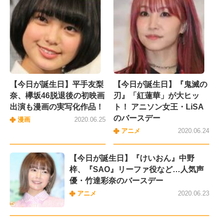
【今日が誕生日】平手友梨
【今日が誕生日】『鬼滅の
奈、欅坂46脱退後の初映画
刃』「紅蓮華」が大ヒッ
出演も漫画の実写化作品！
ト！ アニソン女王・LiSA
のバースデー
漫画
2020.06.25
アニメ
2020.06.24
【今日が誕生日】『けいおん』中野
梓、『SAO』リーファ役など…人気声
優・竹達彩奈のバースデー
アニメ
2020.06.23