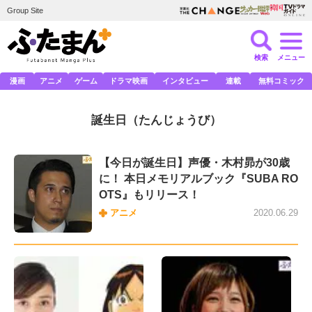
Group Site
検索
メニュー
漫画
アニメ
ゲーム
ドラマ映画
インタビュー
連載
無料コミック
誕生日
（たんじょうび）
【今日が誕生日】声優・木村昴が30歳
に！ 本日メモリアルブック『SUBA RO
OTS』もリリース！
アニメ
2020.06.29