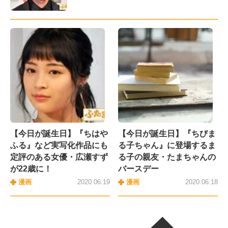
【今日が誕生日】『ちはや
【今日が誕生日】『ちびま
ふる』など実写化作品にも
る子ちゃん』に登場するま
定評のある女優・広瀬すず
る子の親友・たまちゃんの
が22歳に！
バースデー
漫画
2020.06.19
漫画
2020.06.18