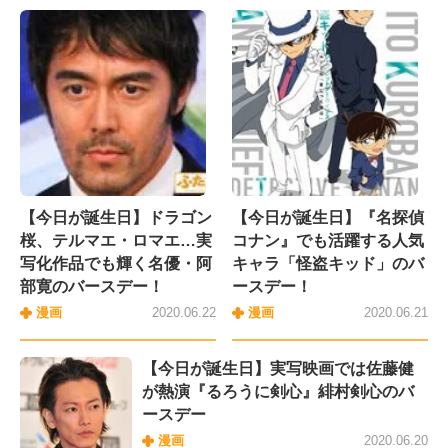
【今日が誕生日】ドラゴン
【今日が誕生日】『名探偵
桜、テルマエ・ロマエ…実
コナン』でも活躍する人気
写化作品でも輝く名優・阿
キャラ「怪盗キッド」のバ
部寛のバースデー！
ースデー！
漫画
2020.06.22
漫画
2020.06.21
【今日が誕生日】実写映画では佐藤健
が熱演『るろうに剣心』緋村剣心のバ
ースデー
漫画
2020.06.20