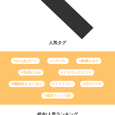
人気タグ
#かりあげクン
#コスプレ
#綾瀬はるか
#長澤まさみ
#ドラゴンクエスト
#機動戦士ガンダム
#ファミコン
#月9ドラマ
#連続テレビ小説
総合
|
人気ランキング