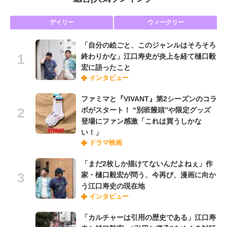
デイリー
ウィークリー
「自分の絵ごと、このジャンルはそろそろ
終わりかな」江口寿史が炎上を経て樋口毅
宏に語ったこと
インタビュー
ファミマと『VIVANT』第2シーズンのコラ
ボがスタート！ “別班饅頭”や限定グッズ
登場にファン感激「これは買うしかな
い！」
ドラマ映画
「まだ2枚しか描けてないんだよねぇ」作
家・樋口毅宏が問う、今再び、漫画に向か
う江口寿史の現在地
インタビュー
「カルチャーは引用の歴史である」江口寿