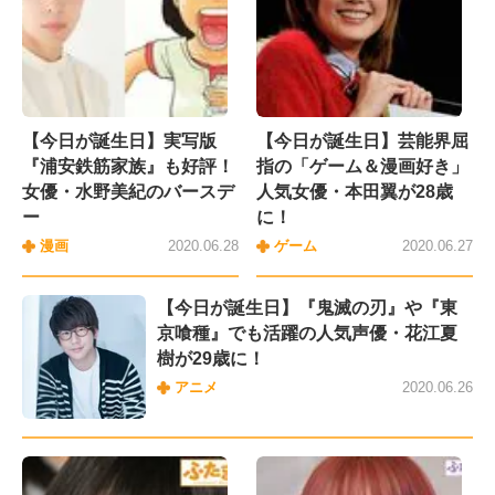
【今日が誕生日】実写版
【今日が誕生日】芸能界屈
『浦安鉄筋家族』も好評！
指の「ゲーム＆漫画好き」
女優・水野美紀のバースデ
人気女優・本田翼が28歳
ー
に！
漫画
2020.06.28
ゲーム
2020.06.27
【今日が誕生日】『鬼滅の刃』や『東
京喰種』でも活躍の人気声優・花江夏
樹が29歳に！
アニメ
2020.06.26