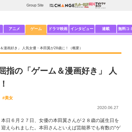
Group Site
アニメ
ゲーム
ドラマ映画
インタビュー
連載
無料コ
＆漫画好き」 人気女優・本田翼が28歳に！（概要）
屈指の「ゲーム＆漫画好き」 人
！
#美女
2020.06.27
本日６月２７日、女優の本田翼さんが２８歳の誕生日を
迎えられました。本田さんといえば芸能界でも有数の“ゲ