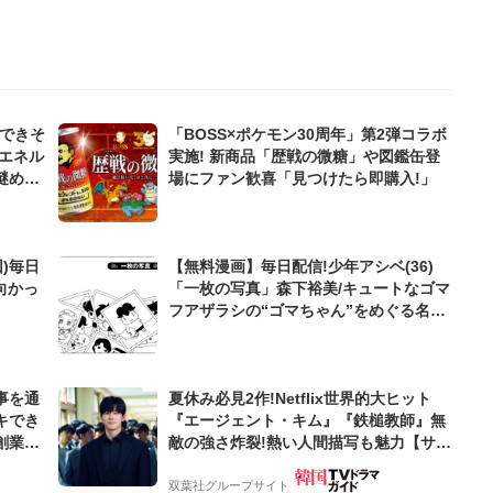
んできそ
「BOSS×ポケモン30周年」第2弾コラボ
エネル
実施! 新商品「歴戦の微糖」や図鑑缶登
謎めい
場にファン歓喜「見つけたら即購入!」
)毎日
【無料漫画】毎日配信!少年アシベ(36)
向かっ
「一枚の写真」森下裕美/キュートなゴマ
フアザラシの“ゴマちゃん”をめぐる名作
ギャグ4コマ
事を通
夏休み必見2作!Netflix世界的大ヒット
キでき
『エージェント・キム』『鉄槌教師』無
創業来
敵の強さ炸裂!熱い人間描写も魅力【サラ
ケティン
ンヘジョ韓ドラ】
双葉社グループサイト