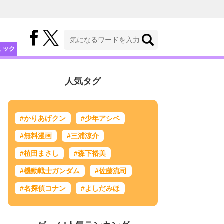
ミック
人気タグ
#かりあげクン
#少年アシベ
#無料漫画
#三浦涼介
#植田まさし
#森下裕美
#機動戦士ガンダム
#佐藤流司
#名探偵コナン
#よしだみほ