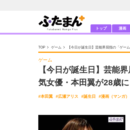
トップ
漫画
TOP
ゲーム
【今日が誕生日】芸能界屈指の「ゲーム
ゲーム
【今日が誕生日】芸能界
気女優・本田翼が28歳に
#本田翼
#広瀬アリス
#誕生日
#漫画（マンガ）