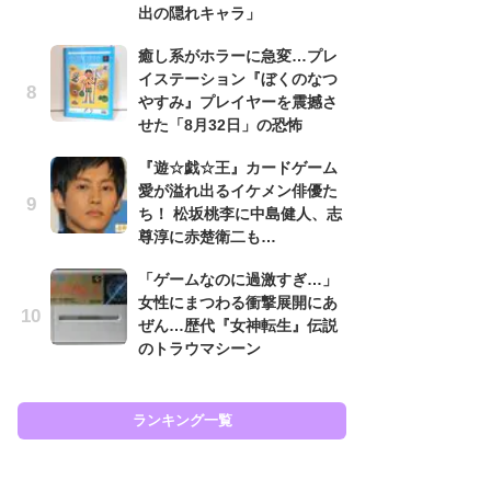
出の隠れキャラ」
癒
癒し系がホラーに急変…プレ
イ
イステーション『ぼくのなつ
や
やすみ』プレイヤーを震撼さ
せ
せた「8月32日」の恐怖
ガ
『遊☆戯☆王』カードゲーム
ョ
愛が溢れ出るイケメン俳優た
ー
ち！ 松坂桃李に中島健人、志
翼
尊淳に赤楚衛二も…
ッ
「ゲームなのに過激すぎ…」
『
女性にまつわる衝撃展開にあ
ト
ぜん…歴代『女神転生』伝説
ー
のトラウマシーン
説
と
ランキング一覧
ラン