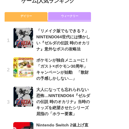
ゲーム
|
人気ランキング
デイリー
ウィークリー
「リメイク版でもできる？」
P
NINTENDO64世代には懐かし
滅
い『ゼルダの伝説 時のオカリ
モ
ナ』意外なボスの攻略法
ル
で
ポケモンが独自メニューに！
「ガスト×ポケモン30周年」
『
キャンペーンが始動 「散財
コ
の予感しかしない…」
限
「
大人になっても忘れられない
恐怖…NINTENDO64『ゼルダ
「
の伝説 時のオカリナ』当時の
NI
キッズを絶望させたシリーズ
い
屈指の「ホラー要素」
ナ
Nintendo Switch 2値上げ直
高