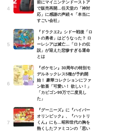
前にマイニンテンドーストア
録
で販売再開…任天堂の「神対
-
応」に感謝の声続々「本当に
な
すごい会社」
悲
『ドラクエ2』シドー戦後「ロ
う
トの勇者」はどうなった？ ロ
ボ
ーレシアは滅亡…「ロトの伝
「
説」が迎えた悲惨すぎる運命
マ
とは
フ
『ポケモン』30周年の特別モ
『
デルネックレス5種が予約開
オ
始！ 豪華コレクションにファ
く
ン歓喜「可愛い！ 欲しい！」
熱
「カビゴン99万で二度見し
出
た」
「
『グーニーズ』に『ハイパー
ね
オリンピック』、『ハットリ
ド
くん』にも…昭和世代の胸を
ッ
熱くしたファミコンの「思い
ド