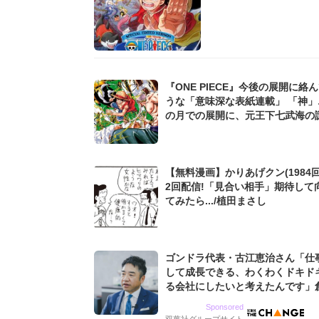
『ONE PIECE』今後の展開に絡
うな「意味深な表紙連載」 「神」
の月での展開に、元王下七武海の
た過去も...
【無料漫画】かりあげクン(1984回
2回配信!「見合い相手」期待して
てみたら.../植田まさし
ゴンドラ代表・古江恵治さん「仕
して成長できる、わくわくドキド
る会社にしたいと考えたんです」
9期増収&増益を続けるWebマー
Sponsored
グ会社のアイデンティティ
双葉社グループサイト