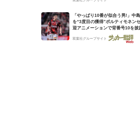
「やっぱり10番が似合う男!」中
を“3度目の獲得”ポルティモネン
迎アニメーションで背番号10を披露
去動画も公開「幸せだね〜」「爽
双葉社グループサイト
ケメン」