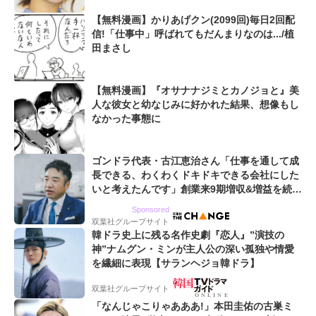
【無料漫画】かりあげクン(2099回)毎日2回配
信!「仕事中」呼ばれてもだんまりなのは.../植
田まさし
【無料漫画】『オサナナジミとカノジョと』美
人な彼女と幼なじみに好かれた結果、想像もし
なかった事態に
ゴンドラ代表・古江恵治さん「仕事を通して成
長できる、わくわくドキドキできる会社にした
いと考えたんです」創業来9期増収&増益を続け
るWebマーケティング会社のアイデンティティ
Sponsored
双葉社グループサイト
韓ドラ史上に残る名作史劇『恋人』”演技の
神”ナムグン・ミンが主人公の深い孤独や情愛
を繊細に表現【サランヘジョ韓ドラ】
双葉社グループサイト
「なんじゃこりゃあああ!」本田圭佑の古巣ミ