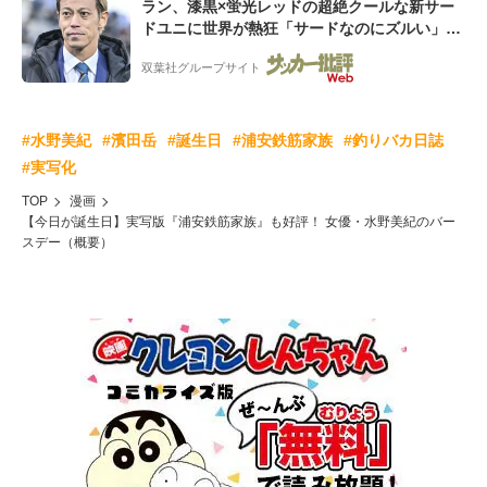
ラン、漆黒×蛍光レッドの超絶クールな新サー
ドユニに世界が熱狂「サードなのにズルい」
「こりゃかっけえわ」
双葉社グループサイト
#水野美紀
#濱田岳
#誕生日
#浦安鉄筋家族
#釣りバカ日誌
#実写化
TOP
漫画
【今日が誕生日】実写版『浦安鉄筋家族』も好評！ 女優・水野美紀のバー
スデー（概要）