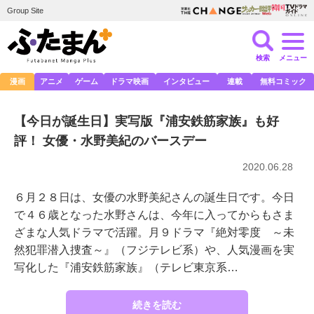
Group Site
検索
メニュー
漫画
アニメ
ゲーム
ドラマ映画
インタビュー
連載
無料コミック
【今日が誕生日】実写版『浦安鉄筋家族』も好
評！ 女優・水野美紀のバースデー
2020.06.28
６月２８日は、女優の水野美紀さんの誕生日です。今日
で４６歳となった水野さんは、今年に入ってからもさま
ざまな人気ドラマで活躍。月９ドラマ『絶対零度 ～未
然犯罪潜入捜査～』（フジテレビ系）や、人気漫画を実
写化した『浦安鉄筋家族』（テレビ東京系…
続きを読む