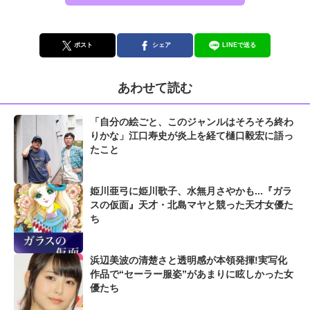
ポスト
シェア
LINEで送る
あわせて読む
「自分の絵ごと、このジャンルはそろそろ終わ
りかな」江口寿史が炎上を経て樋口毅宏に語っ
たこと
姫川亜弓に姫川歌子、水無月さやかも...『ガラ
スの仮面』天才・北島マヤと競った天才女優た
ち
浜辺美波の清楚さと透明感が本領発揮!実写化
作品で“セーラー服姿”があまりに眩しかった女
優たち