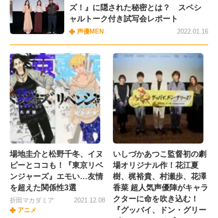
ズ！』に隠された秘密とは？ スペシ
ャルトーク付き試写会レポート
声優MEN
2022.01.16
場地圭介と松野千冬、イヌ
いしづかあつこ監督初の劇
ピーとココも！『東京リベ
場オリジナル作！花江夏
ンジャーズ』エモい…友情
樹、梶裕貴、村瀬歩、花澤
を超えた関係性3選
香菜 超人気声優陣がキャラ
クターに命を吹き込む！
折田マカダミア
2021.12.08
『グッバイ、ドン・グリー
アニメ