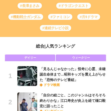
#長澤まさみ
#ドラゴンクエスト
#機動戦士ガンダム
#ファミコン
#月9ドラマ
#連続テレビ小説
総合
|
人気ランキング
デイリー
ウィークリー
「見るんじゃなかった」怪奇に心霊、未確
認生命体まで…昭和キッズを震え上がらせ
た「恐怖のテレビ番組」
ドラマ映画
「自分の絵ごと、このジャンルはそろそろ
終わりかな」江口寿史が炎上を経て樋口毅
宏に語ったこと