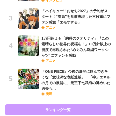
インタビュー
「ハイキュー!! おせち2027」の予約がス
タート！“春高”を見事表現した三段重にフ
ァン感激「エモすぎる」
アニメ
1万円超えも「納得のクオリティ」『この
素晴らしい世界に祝福を！』10万針以上の
密度で再現された“めぐみん刺繍ワークシ
ャツ”にファンも感動
アニメ
『ONE PIECE』今後の展開に絡んできそ
うな「意味深な表紙連載」 「神」エネル
の月での展開に、元王下七武海の謎めいた
過去も…
漫画
ランキング一覧