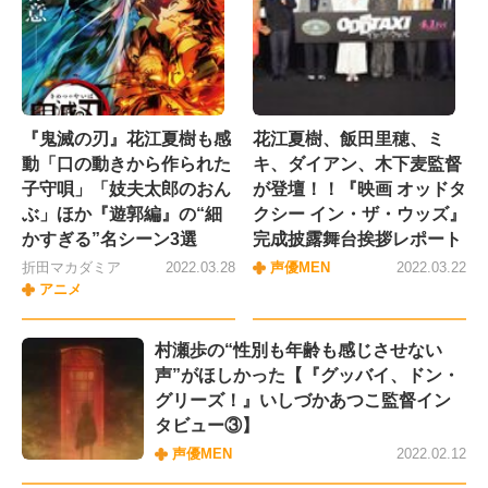
『鬼滅の刃』花江夏樹も感
花江夏樹、飯田里穂、ミ
動「口の動きから作られた
キ、ダイアン、木下麦監督
子守唄」「妓夫太郎のおん
が登壇！！『映画 オッドタ
ぶ」ほか『遊郭編』の“細
クシー イン・ザ・ウッズ』
かすぎる”名シーン3選
完成披露舞台挨拶レポート
折田マカダミア
2022.03.28
声優MEN
2022.03.22
アニメ
村瀬歩の“性別も年齢も感じさせない
声”がほしかった【『グッバイ、ドン・
グリーズ！』いしづかあつこ監督イン
タビュー③】
声優MEN
2022.02.12