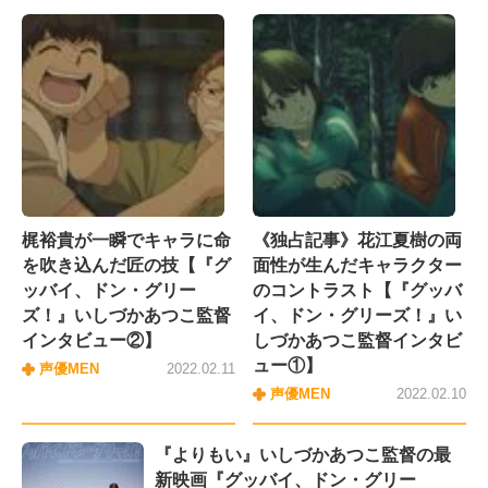
梶裕貴が一瞬でキャラに命
《独占記事》花江夏樹の両
を吹き込んだ匠の技【『グ
面性が生んだキャラクター
ッバイ、ドン・グリー
のコントラスト【『グッバ
ズ！』いしづかあつこ監督
イ、ドン・グリーズ！』い
インタビュー②】
しづかあつこ監督インタビ
ュー①】
声優MEN
2022.02.11
声優MEN
2022.02.10
『よりもい』いしづかあつこ監督の最
新映画『グッバイ、ドン・グリー