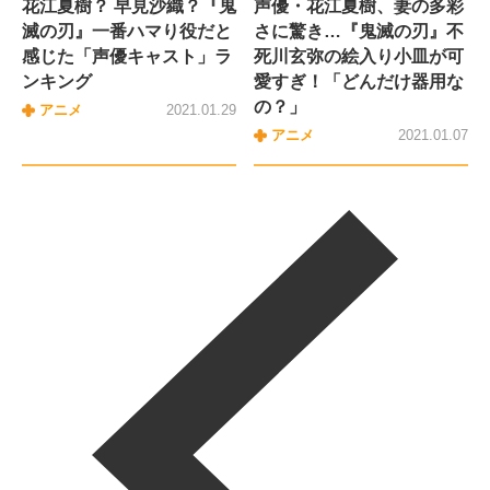
花江夏樹？ 早見沙織？『鬼
声優・花江夏樹、妻の多彩
滅の刃』一番ハマり役だと
さに驚き…『鬼滅の刃』不
感じた「声優キャスト」ラ
死川玄弥の絵入り小皿が可
ンキング
愛すぎ！「どんだけ器用な
の？」
アニメ
2021.01.29
アニメ
2021.01.07