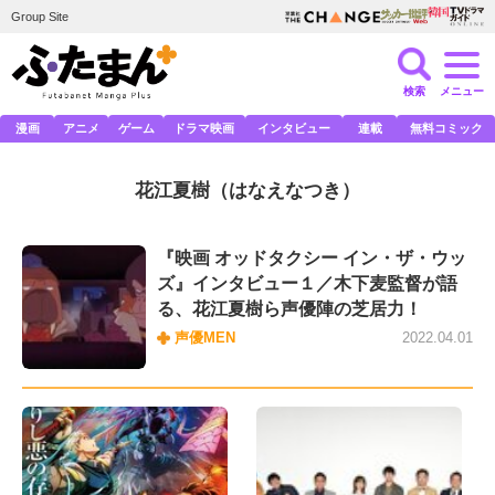
Group Site
検索
メニュー
漫画
アニメ
ゲーム
ドラマ映画
インタビュー
連載
無料コミック
花江夏樹
（はなえなつき）
『映画 オッドタクシー イン・ザ・ウッ
ズ』インタビュー１／木下麦監督が語
る、花江夏樹ら声優陣の芝居力！
声優MEN
2022.04.01