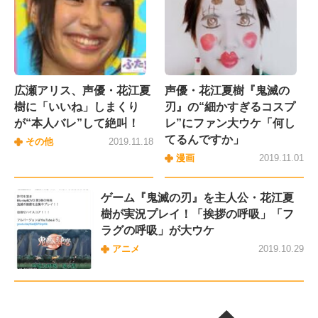
広瀬アリス、声優・花江夏
声優・花江夏樹『鬼滅の
樹に「いいね」しまくり
刃』の“細かすぎるコスプ
が“本人バレ”して絶叫！
レ”にファン大ウケ「何し
てるんですか」
その他
2019.11.18
漫画
2019.11.01
ゲーム『鬼滅の刃』を主人公・花江夏
樹が実況プレイ！「挨拶の呼吸」「フ
ラグの呼吸」が大ウケ
アニメ
2019.10.29