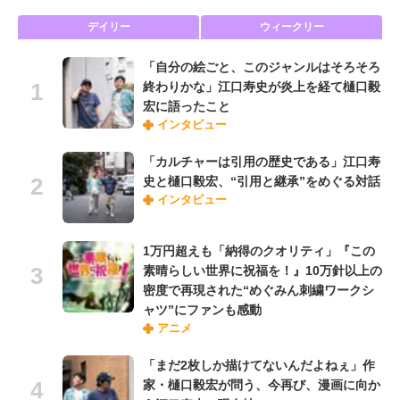
デイリー
ウィークリー
「自分の絵ごと、このジャンルはそろそろ
終わりかな」江口寿史が炎上を経て樋口毅
宏に語ったこと
インタビュー
「カルチャーは引用の歴史である」江口寿
史と樋口毅宏、“引用と継承”をめぐる対話
インタビュー
1万円超えも「納得のクオリティ」『この
素晴らしい世界に祝福を！』10万針以上の
密度で再現された“めぐみん刺繍ワークシ
ャツ”にファンも感動
アニメ
「まだ2枚しか描けてないんだよねぇ」作
家・樋口毅宏が問う、今再び、漫画に向か