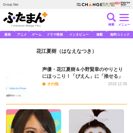
Group Site
検索
メニュー
漫画
アニメ
ゲーム
ドラマ映画
インタビュー
連載
無料コミック
花江夏樹
（はなえなつき）
声優・花江夏樹＆小野賢章のやりとり
にほっこり！「ぴえん」に「推せる」
その他
2019.12.05