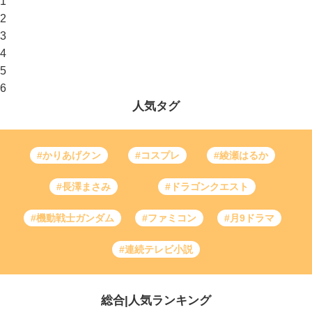
1
2
3
4
5
6
人気タグ
#かりあげクン
#コスプレ
#綾瀬はるか
#長澤まさみ
#ドラゴンクエスト
#機動戦士ガンダム
#ファミコン
#月9ドラマ
#連続テレビ小説
総合
|
人気ランキング